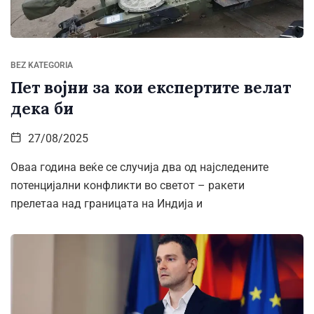
BEZ KATEGORIA
Пет војни за кои експертите велат
дека би
27/08/2025
Оваа година веќе се случија два од најследените
потенцијални конфликти во светот – ракети
прелетаа над границата на Индија и