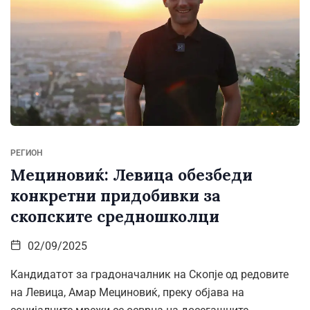
РЕГИОН
Мециновиќ: Левица обезбеди
конкретни придобивки за
скопските средношколци
02/09/2025
Кандидатот за градоначалник на Скопје од редовите
на Левица, Амар Мециновиќ, преку објава на