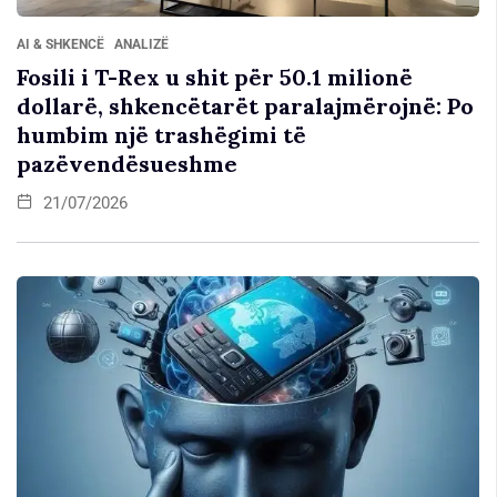
AI & SHKENCË
ANALIZË
Fosili i T-Rex u shit për 50.1 milionë
dollarë, shkencëtarët paralajmërojnë: Po
humbim një trashëgimi të
pazëvendësueshme
21/07/2026