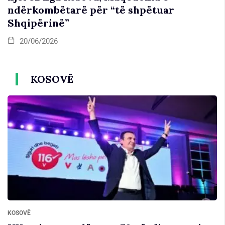
ndërkombëtarë për “të shpëtuar
Shqipërinë”
20/06/2026
KOSOVË
KOSOVË