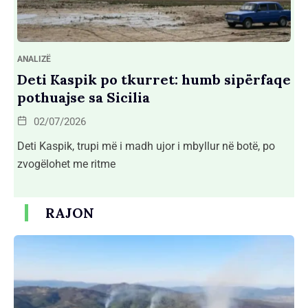
ANALIZË
Deti Kaspik po tkurret: humb sipërfaqe
pothuajse sa Sicilia
02/07/2026
Deti Kaspik, trupi më i madh ujor i mbyllur në botë, po
zvogëlohet me ritme
RAJON