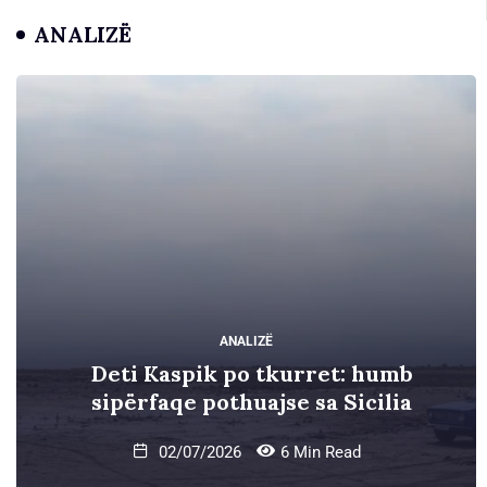
ANALIZË
ANALIZË
BOTË
humb
Nëntë shtetet që posedoj
ilia
bërthamore
02/03/2026
2 Min Rea