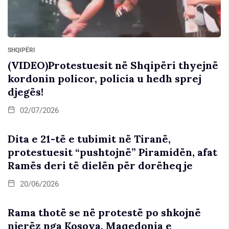
SHQIPËRI
(VIDEO)Protestuesit në Shqipëri thyejnë
kordonin policor, policia u hedh sprej
djegës!
02/07/2026
Dita e 21-të e tubimit në Tiranë,
protestuesit “pushtojnë” Piramidën, afat
Ramës deri të dielën për dorëheqje
20/06/2026
Rama thotë se në protestë po shkojnë
njerëz nga Kosova, Maqedonia e