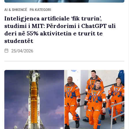
AI & SHKENCË
PA KATEGORI
Inteligjenca artificiale ‘fik trurin’,
studimi i MIT: Përdorimi i ChatGPT uli
deri në 55% aktivitetin e trurit te
studentët
25/04/2026