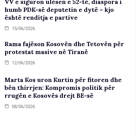
VV e siguron ulësen e 52-të, diaspora i
humb PDK-së deputetin e dytë – kjo
është renditja e partive
15/06/2026
Rama fajëson Kosovën dhe Tetovën për
protestat masive në Tiranë
12/06/2026
Marta Kos uron Kurtin për fitoren dhe
bën thirrjen: Kompromis politik për
rrugën e Kosovës drejt BE-së
08/06/2026