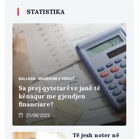
STATISTIKA
BALLKAN
MAQEDONI E VERIUT
Sa prej qytetarëve janë të
kënaqur me gjendjen
financiare?
21/08/2025
Të jesh noter në