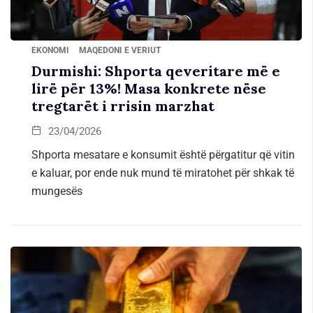
EKONOMI
MAQEDONI E VERIUT
Durmishi: Shporta qeveritare më e
lirë për 13%! Masa konkrete nëse
tregtarët i rrisin marzhat
23/04/2026
Shporta mesatare e konsumit është përgatitur që vitin
e kaluar, por ende nuk mund të miratohet për shkak të
mungesës