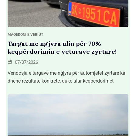
MAQEDONI E VERIUT
Targat me ngjyra ulin për 70%
keqpërdorimin e veturave zyrtare!
07/07/2026
Vendosja e targave me ngjyra për automjetet zyrtare ka
dhënë rezultate konkrete, duke ulur keqpërdorimet