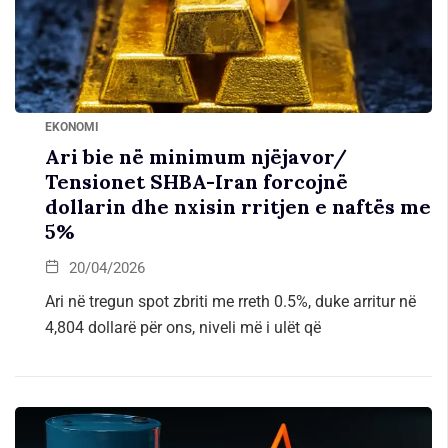
EKONOMI
Ari bie në minimum njëjavor/
Tensionet SHBA-Iran forcojnë
dollarin dhe nxisin rritjen e naftës me
5%
20/04/2026
Ari në tregun spot zbriti me rreth 0.5%, duke arritur në
4,804 dollarë për ons, niveli më i ulët që