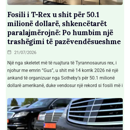
Fosili i T-Rex u shit për 50.1
milionë dollarë, shkencëtarët
paralajmërojnë: Po humbim një
trashëgimi të pazëvendësueshme
21/07/2026
Një nga skeletet më të ruajtura të Tyrannosaurus rex, i
njohur me emrin “Gus”, u shit më 14 korrik 2026 në një
ankand të organizuar nga Sotheby’s për 50.1 milionë
dollarë amerikanë, duke vendosur një rekord si fosili më i