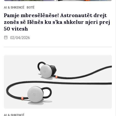
AI & SHKENCË
BOTË
Pamje mbresëlënëse! Astronautët drejt
zonës së Hënës ku s’ka shkelur njeri prej
50 vitesh
02/04/2026
AI & SHKENCË