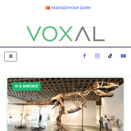
македонски јазик
AI & SHKENCË