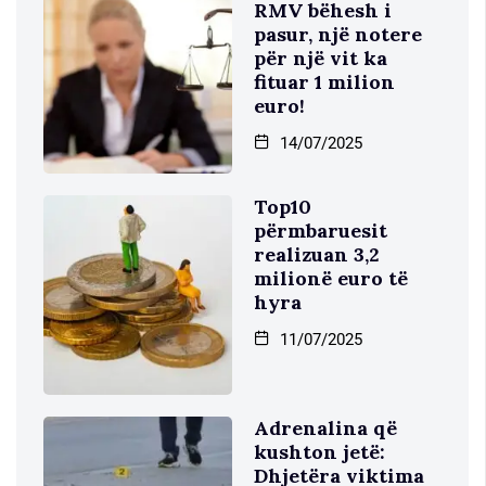
RMV bëhesh i
pasur, një notere
për një vit ka
fituar 1 milion
euro!
14/07/2025
Top10
përmbaruesit
realizuan 3,2
milionë euro të
hyra
11/07/2025
Adrenalina që
kushton jetë:
Dhjetëra viktima