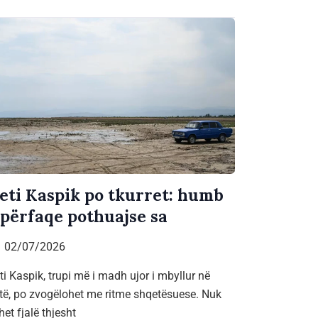
eti Kaspik po tkurret: humb
ipërfaqe pothuajse sa
02/07/2026
ti Kaspik, trupi më i madh ujor i mbyllur në
të, po zvogëlohet me ritme shqetësuese. Nuk
het fjalë thjesht