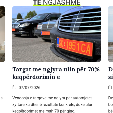
TË
NGJASHME
Targat me ngjyra ulin për 70%
D
keqpërdorimin e
s
07/07/2026
us
Vendosja e targave me ngjyra për automjetet
De
k
zyrtare ka dhënë rezultate konkrete, duke ulur
bo
keqpërdorimet me rreth 70 për qind,
bë