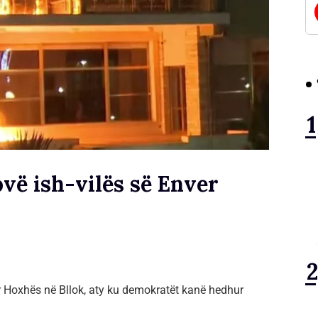
ovë ish-vilës së Enver
ver Hoxhës në Bllok, aty ku demokratët kanë hedhur