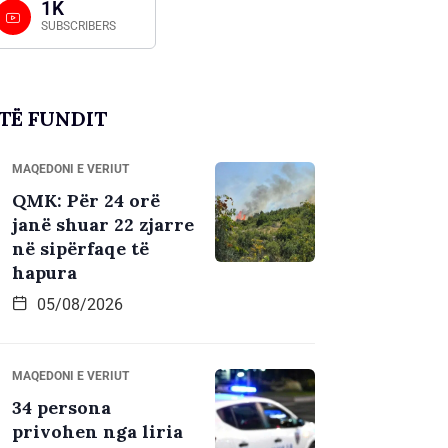
1K
SUBSCRIBERS
TË FUNDIT
MAQEDONI E VERIUT
QMK: Për 24 orë
janë shuar 22 zjarre
në sipërfaqe të
hapura
05/08/2026
MAQEDONI E VERIUT
34 persona
privohen nga liria