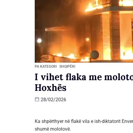
PA KATEGORI
SHQIPËRI
I vihet flaka me molot
Hoxhës
28/02/2026
Ka shpërthyer në flakë vila e ish-diktatorit En
shumë molotovë.