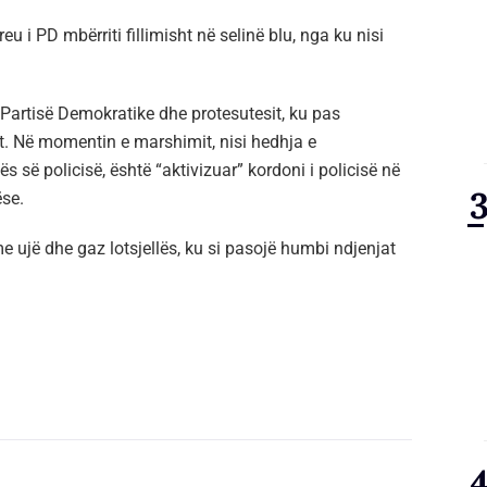
eu i PD mbërriti fillimisht në selinë blu, nga ku nisi
Partisë Demokratike dhe protesutesit, ku pas
tit. Në momentin e marshimit, nisi hedhja e
 së policisë, është “aktivizuar” kordoni i policisë në
ëse.
 ujë dhe gaz lotsjellës, ku si pasojë humbi ndjenjat