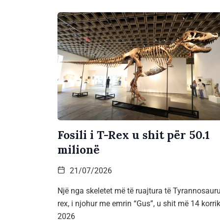
Fosili i T-Rex u shit për 50.1
milionë
21/07/2026
Një nga skeletet më të ruajtura të Tyrannosaur
rex, i njohur me emrin “Gus”, u shit më 14 korri
2026