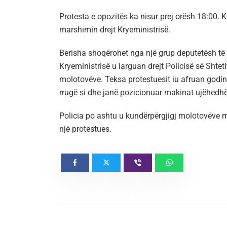
Protesta e opozitës ka nisur prej orësh 18:00. Kr
marshimin drejt Kryeministrisë.
Berisha shoqërohet nga një grup deputetësh të 
Kryeministrisë u larguan drejt Policisë së Shte
molotovëve. Teksa protestuesit iu afruan godinës
rrugë si dhe janë pozicionuar makinat ujëhedh
Policia po ashtu u kundërpërgjigj molotovëve me
një protestues.