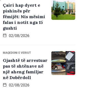
Çairi hap dyert e
pishinës për
fëmijët: Nis mësimi
falas i notit nga 15
gushti
02/08/2026
MAQEDONI E VERIUT
Gjashtë të arrestuar
pas të shtënave në
një aheng familjar
në Dobërdoll
02/08/2026