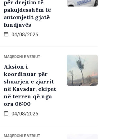
për drejtim të
pakujdesshëm të
automjetit gjatë
fundjavës
04/08/2026
MAQEDONI E VERIUT
Aksion i
koordinuar për
shuarjen e zjarrit
në Kavadar, ekipet
në terren që nga
ora 06:00
04/08/2026
MAQEDONI E VERIUT