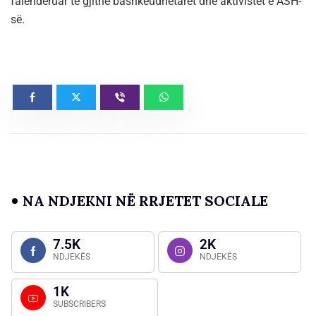
falënderuar të gjithë bashkëudhëtarët dhe aktivistët e ASH-
së.
NA NDJEKNI NË RRJETET SOCIALE
7.5K
2K
NDJEKËS
NDJEKËS
1K
SUBSCRIBERS