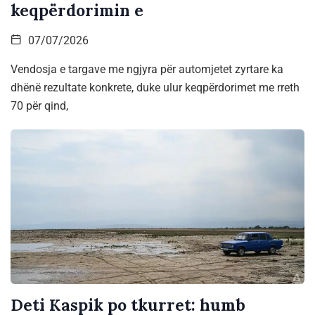
keqpërdorimin e
07/07/2026
Vendosja e targave me ngjyra për automjetet zyrtare ka
dhënë rezultate konkrete, duke ulur keqpërdorimet me rreth
70 për qind,
Deti Kaspik po tkurret: humb