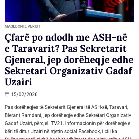
MAQEDONI E VERIUT
Çfarë po ndodh me ASH-në
e Taravarit? Pas Sekretarit
Gjeneral, jep dorëheqje edhe
Sekretari Organizativ Gadaf
Uzairi
15/02/2026
Pas dorëheqjes të Sekretarit Gjeneral të ASH-së, Taravari,
Blerant Ramdani, jep dorëheqje edhe Sekretari Organizativ
Gadaf Uzairi, përcjell TV21. Informacionin për dorëheqje e
bëri të ditur Uzairi në rrjetin social Facebook, i cili ka