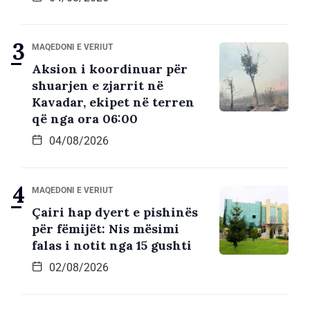
MAQEDONI E VERIUT
Aksion i koordinuar për
shuarjen e zjarrit në
Kavadar, ekipet në terren
që nga ora 06:00
04/08/2026
MAQEDONI E VERIUT
Çairi hap dyert e pishinës
për fëmijët: Nis mësimi
falas i notit nga 15 gushti
02/08/2026