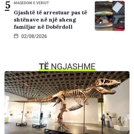
MAQEDONI E VERIUT
Gjashtë të arrestuar pas të
shtënave në një aheng
familjar në Dobërdoll
02/08/2026
TË
NGJASHME