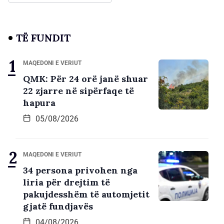
TË FUNDIT
MAQEDONI E VERIUT
QMK: Për 24 orë janë shuar
22 zjarre në sipërfaqe të
hapura
05/08/2026
MAQEDONI E VERIUT
34 persona privohen nga
liria për drejtim të
pakujdesshëm të automjetit
gjatë fundjavës
04/08/2026