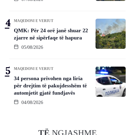
MAQEDONI E VERIUT
QMK: Për 24 orë janë shuar 22
zjarre në sipërfaqe të hapura
05/08/2026
MAQEDONI E VERIUT
34 persona privohen nga liria
për drejtim të pakujdesshëm të
automjetit gjatë fundjavës
04/08/2026
TË
NGJASHME