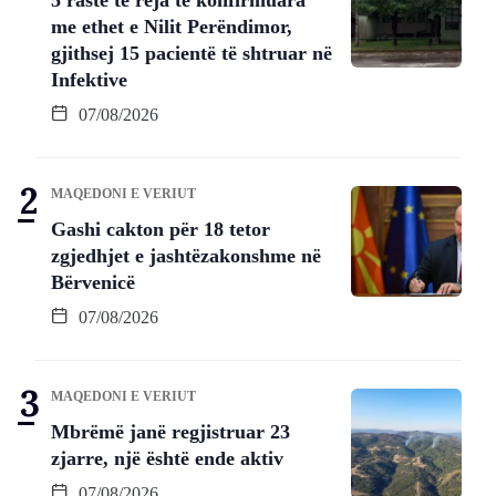
me ethet e Nilit Perëndimor,
gjithsej 15 pacientë të shtruar në
Infektive
07/08/2026
MAQEDONI E VERIUT
Gashi cakton për 18 tetor
zgjedhjet e jashtëzakonshme në
Bërvenicë
07/08/2026
MAQEDONI E VERIUT
Mbrëmë janë regjistruar 23
zjarre, një është ende aktiv
07/08/2026