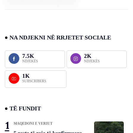
NA NDJEKNI NË RRJETET SOCIALE
7.5K
2K
NDJEKËS
NDJEKËS
1K
SUBSCRIBERS
TË FUNDIT
MAQEDONI E VERIUT
5 raste të reja të konfirmuara