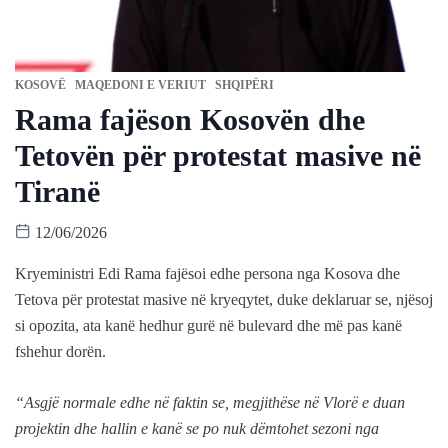
KOSOVË
MAQEDONI E VERIUT
SHQIPËRI
Rama fajëson Kosovën dhe
Tetovën për protestat masive në
Tiranë
12/06/2026
Kryeministri Edi Rama fajësoi edhe persona nga Kosova dhe
Tetova për protestat masive në kryeqytet, duke deklaruar se, njësoj
si opozita, ata kanë hedhur gurë në bulevard dhe më pas kanë
fshehur dorën.
“Asgjë normale edhe në faktin se, megjithëse në Vlorë e duan
projektin dhe hallin e kanë se po nuk dëmtohet sezoni nga