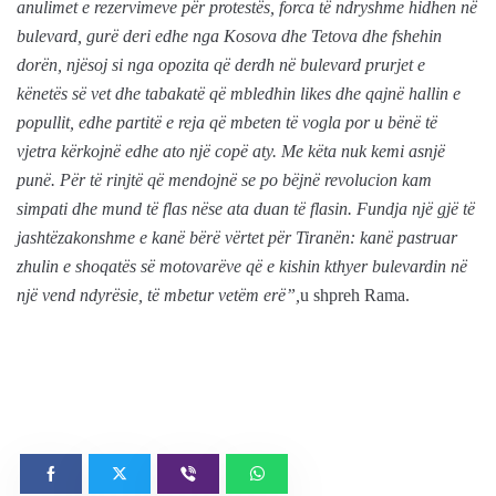
anulimet e rezervimeve për protestës, forca të ndryshme hidhen në
bulevard, gurë deri edhe nga Kosova dhe Tetova dhe fshehin
dorën, njësoj si nga opozita që derdh në bulevard prurjet e
kënetës së vet dhe tabakatë që mbledhin likes dhe qajnë hallin e
popullit, edhe partitë e reja që mbeten të vogla por u bënë të
vjetra kërkojnë edhe ato një copë aty. Me këta nuk kemi asnjë
punë. Për të rinjtë që mendojnë se po bëjnë revolucion kam
simpati dhe mund të flas nëse ata duan të flasin. Fundja një gjë të
jashtëzakonshme e kanë bërë vërtet për Tiranën: kanë pastruar
zhulin e shoqatës së motovarëve që e kishin kthyer bulevardin në
një vend ndyrësie, të mbetur vetëm erë”,
u shpreh Rama.