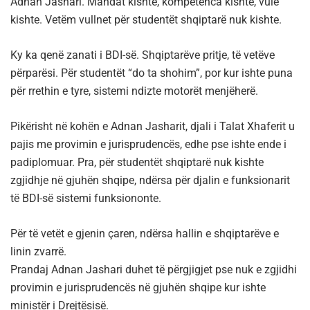
Adnan Jashari. Mandat kishte, kompetenca kishte, vulë
kishte. Vetëm vullnet për studentët shqiptarë nuk kishte.
Ky ka qenë zanati i BDI-së. Shqiptarëve pritje, të vetëve
përparësi. Për studentët “do ta shohim”, por kur ishte puna
për rrethin e tyre, sistemi ndizte motorët menjëherë.
Pikërisht në kohën e Adnan Jasharit, djali i Talat Xhaferit u
pajis me provimin e jurisprudencës, edhe pse ishte ende i
padiplomuar. Pra, për studentët shqiptarë nuk kishte
zgjidhje në gjuhën shqipe, ndërsa për djalin e funksionarit
të BDI-së sistemi funksiononte.
Për të vetët e gjenin çaren, ndërsa hallin e shqiptarëve e
linin zvarrë.
Prandaj Adnan Jashari duhet të përgjigjet pse nuk e zgjidhi
provimin e jurisprudencës në gjuhën shqipe kur ishte
ministër i Drejtësisë.