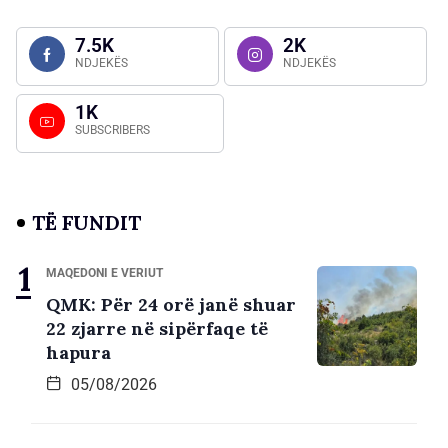
7.5K
2K
NDJEKËS
NDJEKËS
1K
SUBSCRIBERS
TË FUNDIT
MAQEDONI E VERIUT
QMK: Për 24 orë janë shuar
22 zjarre në sipërfaqe të
hapura
05/08/2026