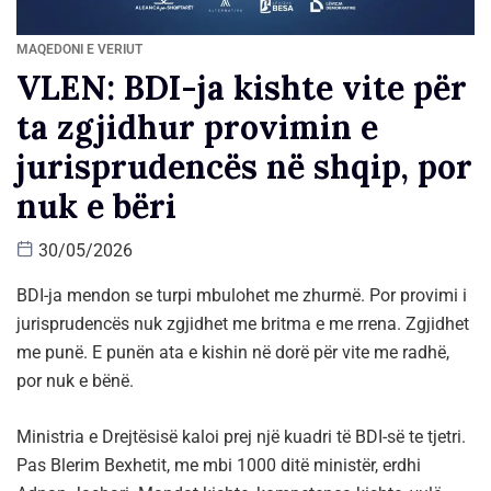
MAQEDONI E VERIUT
VLEN: BDI-ja kishte vite për
ta zgjidhur provimin e
jurisprudencës në shqip, por
nuk e bëri
30/05/2026
BDI-ja mendon se turpi mbulohet me zhurmë. Por provimi i
jurisprudencës nuk zgjidhet me britma e me rrena. Zgjidhet
me punë. E punën ata e kishin në dorë për vite me radhë,
por nuk e bënë.
Ministria e Drejtësisë kaloi prej një kuadri të BDI-së te tjetri.
Pas Blerim Bexhetit, me mbi 1000 ditë ministër, erdhi