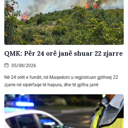
QMK: Për 24 orë janë shuar 22 zjarre
05/08/2026
Në 24 orët e fundit, në Maqedoni u regjistruan gjithsej 22
zjarre në sipërfaqe të hapura, dhe të gjitha janë