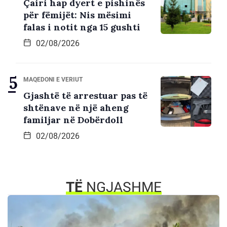
Çairi hap dyert e pishinës
për fëmijët: Nis mësimi
falas i notit nga 15 gushti
02/08/2026
MAQEDONI E VERIUT
Gjashtë të arrestuar pas të
shtënave në një aheng
familjar në Dobërdoll
02/08/2026
TË
NGJASHME