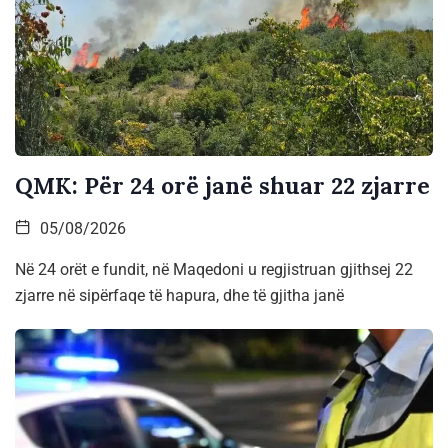
QMK: Për 24 orë janë shuar 22 zjarre
05/08/2026
Në 24 orët e fundit, në Maqedoni u regjistruan gjithsej 22
zjarre në sipërfaqe të hapura, dhe të gjitha janë