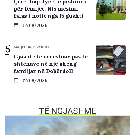
Çairi hap dyert e pishinës
për fëmijët: Nis mësimi
falas i notit nga 15 gushti
02/08/2026
MAQEDONI E VERIUT
Gjashtë të arrestuar pas të
shtënave në një aheng
familjar në Dobërdoll
02/08/2026
TË
NGJASHME