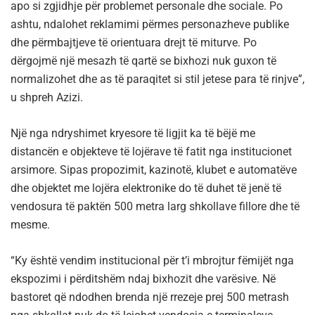
apo si zgjidhje për problemet personale dhe sociale. Po
ashtu, ndalohet reklamimi përmes personazheve publike
dhe përmbajtjeve të orientuara drejt të miturve. Po
dërgojmë një mesazh të qartë se bixhozi nuk guxon të
normalizohet dhe as të paraqitet si stil jetese para të rinjve”,
u shpreh Azizi.
Një nga ndryshimet kryesore të ligjit ka të bëjë me
distancën e objekteve të lojërave të fatit nga institucionet
arsimore. Sipas propozimit, kazinotë, klubet e automatëve
dhe objektet me lojëra elektronike do të duhet të jenë të
vendosura të paktën 500 metra larg shkollave fillore dhe të
mesme.
“Ky është vendim institucional për t’i mbrojtur fëmijët nga
ekspozimi i përditshëm ndaj bixhozit dhe varësive. Në
bastoret që ndodhen brenda një rrezeje prej 500 metrash