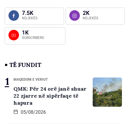
7.5K
2K
NDJEKËS
NDJEKËS
1K
SUBSCRIBERS
TË FUNDIT
MAQEDONI E VERIUT
QMK: Për 24 orë janë shuar
22 zjarre në sipërfaqe të
hapura
05/08/2026