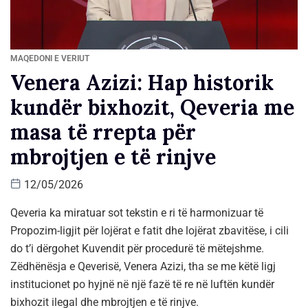
MAQEDONI E VERIUT
Venera Azizi: Hap historik
kundër bixhozit, Qeveria me
masa të rrepta për
mbrojtjen e të rinjve
12/05/2026
Qeveria ka miratuar sot tekstin e ri të harmonizuar të
Propozim-ligjit për lojërat e fatit dhe lojërat zbavitëse, i cili
do t’i dërgohet Kuvendit për procedurë të mëtejshme.
Zëdhënësja e Qeverisë, Venera Azizi, tha se me këtë ligj
institucionet po hyjnë në një fazë të re në luftën kundër
bixhozit ilegal dhe mbrojtjen e të rinjve.