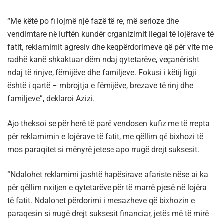
“Me këtë po fillojmë një fazë të re, më serioze dhe
vendimtare në luftën kundër organizimit ilegal të lojërave të
fatit, reklamimit agresiv dhe keqpërdorimeve që për vite me
radhë kanë shkaktuar dëm ndaj qytetarëve, veçanërisht
ndaj të rinjve, fëmijëve dhe familjeve. Fokusi i këtij ligji
është i qartë – mbrojtja e fëmijëve, brezave të rinj dhe
familjeve”, deklaroi Azizi.
Ajo theksoi se për herë të parë vendosen kufizime të rrepta
për reklamimin e lojërave të fatit, me qëllim që bixhozi të
mos paraqitet si mënyrë jetese apo rrugë drejt suksesit.
“Ndalohet reklamimi jashtë hapësirave afariste nëse ai ka
për qëllim nxitjen e qytetarëve për të marrë pjesë në lojëra
të fatit. Ndalohet përdorimi i mesazheve që bixhozin e
paraqesin si rrugë drejt suksesit financiar, jetës më të mirë