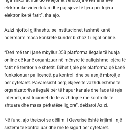
nga shkollat nuk do të lejohet vendosja e terminaleve
elektronike video-lotari dhe pajisjeve të tjera për lojëra
elektronike të fatit”, tha ajo.
Azizi njoftoi gjithashtu se institucionet tashmë kanë
ndërmarrë masa konkrete kundër bixhozit ilegal online.
“Deri më tani janë mbyllur 358 platforma ilegale të huaja
online që kanë organizuar në mënyrë të paligjshme lojëra të
fatit në territorin e shtetit. Bëhet fjalë për platforma që kanë
funksionuar pa licencë, pa kontroll dhe pa asnjë mbrojtje
për qytetarët. Pavarësisht përpjekjeve të vazhdueshme të
organizatorëve ilegalë për të hapur kanale dhe faqe të reja
interneti, institucionet do të vazhdojnë me kontrolle të
shtuara dhe masa përkatëse ligjore”, deklaroi Azizi.
Në fund, ajo theksoi se qëllimi i Qeverisë është krijimi i një
sistemi të kontrolluar dhe më të sigurt për qytetarët.