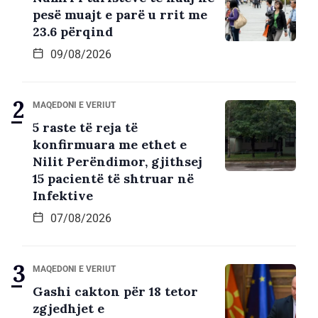
pesë muajt e parë u rrit me
23.6 përqind
09/08/2026
MAQEDONI E VERIUT
5 raste të reja të
konfirmuara me ethet e
Nilit Perëndimor, gjithsej
15 pacientë të shtruar në
Infektive
07/08/2026
MAQEDONI E VERIUT
Gashi cakton për 18 tetor
zgjedhjet e