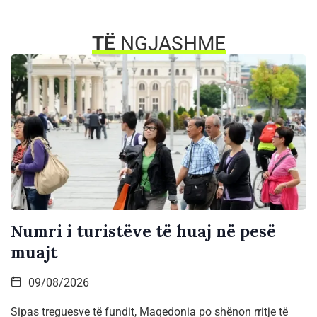
TË
NGJASHME
Numri i turistëve të huaj në pesë
muajt
09/08/2026
Sipas treguesve të fundit, Maqedonia po shënon rritje të