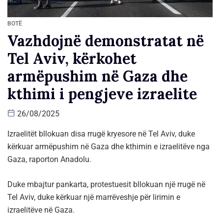
BOTË
Vazhdojnë demonstratat në
Tel Aviv, kërkohet
armëpushim në Gaza dhe
kthimi i pengjeve izraelite
26/08/2025
Izraelitët bllokuan disa rrugë kryesore në Tel Aviv, duke
kërkuar armëpushim në Gaza dhe kthimin e izraelitëve nga
Gaza, raporton Anadolu.
Duke mbajtur pankarta, protestuesit bllokuan një rrugë në
Tel Aviv, duke kërkuar një marrëveshje për lirimin e
izraelitëve në Gaza.