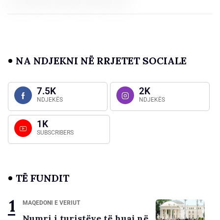
NA NDJEKNI NË RRJETET SOCIALE
7.5K
2K
NDJEKËS
NDJEKËS
1K
SUBSCRIBERS
TË FUNDIT
MAQEDONI E VERIUT
Numri i turistëve të huaj në