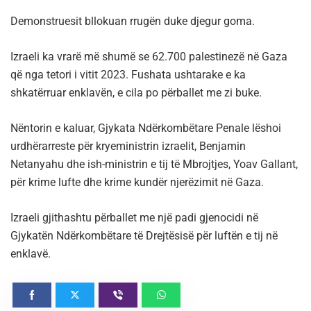
Demonstruesit bllokuan rrugën duke djegur goma.
Izraeli ka vrarë më shumë se 62.700 palestinezë në Gaza
që nga tetori i vitit 2023. Fushata ushtarake e ka
shkatërruar enklavën, e cila po përballet me zi buke.
Nëntorin e kaluar, Gjykata Ndërkombëtare Penale lëshoi ​​
urdhërarreste për kryeministrin izraelit, Benjamin
Netanyahu dhe ish-ministrin e tij të Mbrojtjes, Yoav Gallant,
për krime lufte dhe krime kundër njerëzimit në Gaza.
Izraeli gjithashtu përballet me një padi gjenocidi në
Gjykatën Ndërkombëtare të Drejtësisë për luftën e tij në
enklavë.