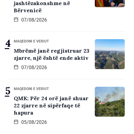
jashtëzakonshme në
Bërvenicë
07/08/2026
MAQEDONI E VERIUT
Mbrëmë janë regjistruar 23
zjarre, një është ende aktiv
07/08/2026
MAQEDONI E VERIUT
QMK: Për 24 orë janë shuar
22 zjarre në sipërfaqe të
hapura
05/08/2026