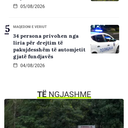
05/08/2026
MAQEDONI E VERIUT
34 persona privohen nga
liria për drejtim të
pakujdesshëm të automjetit
gjatë fundjavës
04/08/2026
TË
NGJASHME