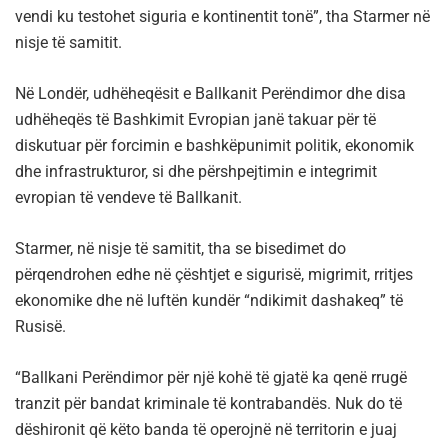
vendi ku testohet siguria e kontinentit tonë”, tha Starmer në
nisje të samitit.
Në Londër, udhëheqësit e Ballkanit Perëndimor dhe disa
udhëheqës të Bashkimit Evropian janë takuar për të
diskutuar për forcimin e bashkëpunimit politik, ekonomik
dhe infrastrukturor, si dhe përshpejtimin e integrimit
evropian të vendeve të Ballkanit.
Starmer, në nisje të samitit, tha se bisedimet do
përqendrohen edhe në çështjet e sigurisë, migrimit, rritjes
ekonomike dhe në luftën kundër “ndikimit dashakeq” të
Rusisë.
“Ballkani Perëndimor për një kohë të gjatë ka qenë rrugë
tranzit për bandat kriminale të kontrabandës. Nuk do të
dëshironit që këto banda të operojnë në territorin e juaj