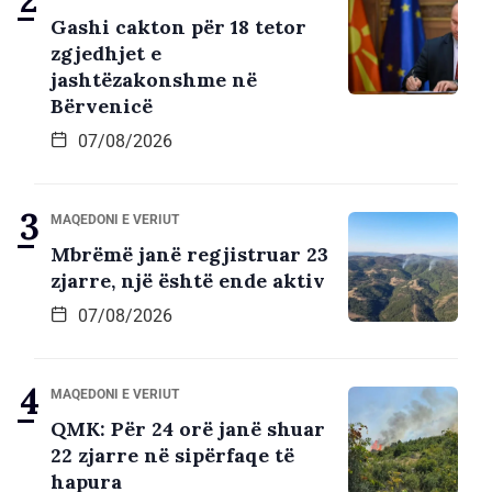
Gashi cakton për 18 tetor
zgjedhjet e
jashtëzakonshme në
Bërvenicë
07/08/2026
MAQEDONI E VERIUT
Mbrëmë janë regjistruar 23
zjarre, një është ende aktiv
07/08/2026
MAQEDONI E VERIUT
QMK: Për 24 orë janë shuar
22 zjarre në sipërfaqe të
hapura