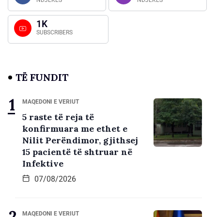
1K
SUBSCRIBERS
TË FUNDIT
MAQEDONI E VERIUT
5 raste të reja të
konfirmuara me ethet e
Nilit Perëndimor, gjithsej
15 pacientë të shtruar në
Infektive
07/08/2026
MAQEDONI E VERIUT