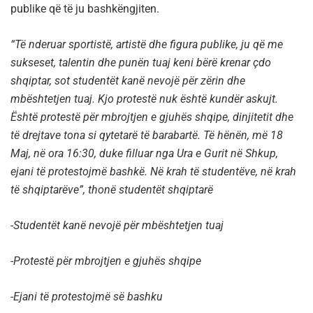
publike që të ju bashkëngjiten.
“Të nderuar sportistë, artistë dhe figura publike, ju që me
sukseset, talentin dhe punën tuaj keni bërë krenar çdo
shqiptar, sot studentët kanë nevojë për zërin dhe
mbështetjen tuaj. Kjo protestë nuk është kundër askujt.
Është protestë për mbrojtjen e gjuhës shqipe, dinjitetit dhe
të drejtave tona si qytetarë të barabartë. Të hënën, më 18
Maj, në ora 16:30, duke filluar nga Ura e Gurit në Shkup,
ejani të protestojmë bashkë. Në krah të studentëve, në krah
të shqiptarëve”, thonë studentët shqiptarë
-Studentët kanë nevojë për mbështetjen tuaj
-Protestë për mbrojtjen e gjuhës shqipe
-Ejani të protestojmë së bashku