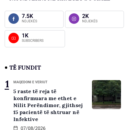
7.5K
2K
NDJEKËS
NDJEKËS
1K
SUBSCRIBERS
TË FUNDIT
MAQEDONI E VERIUT
5 raste të reja të
konfirmuara me ethet e
Nilit Perëndimor, gjithsej
15 pacientë të shtruar në
Infektive
07/08/2026