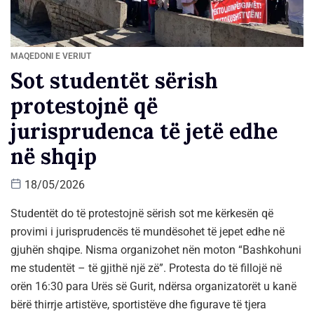
MAQEDONI E VERIUT
Sot studentët sërish
protestojnë që
jurisprudenca të jetë edhe
në shqip
18/05/2026
Studentët do të protestojnë sërish sot me kërkesën që
provimi i jurisprudencës të mundësohet të jepet edhe në
gjuhën shqipe. Nisma organizohet nën moton “Bashkohuni
me studentët – të gjithë një zë”. Protesta do të fillojë në
orën 16:30 para Urës së Gurit, ndërsa organizatorët u kanë
bërë thirrje artistëve, sportistëve dhe figurave të tjera