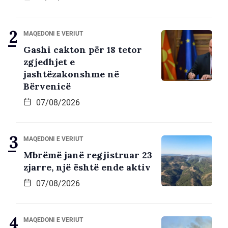
MAQEDONI E VERIUT
Gashi cakton për 18 tetor
zgjedhjet e
jashtëzakonshme në
Bërvenicë
07/08/2026
MAQEDONI E VERIUT
Mbrëmë janë regjistruar 23
zjarre, një është ende aktiv
07/08/2026
MAQEDONI E VERIUT