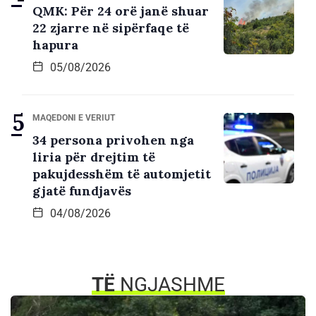
QMK: Për 24 orë janë shuar
22 zjarre në sipërfaqe të
hapura
05/08/2026
MAQEDONI E VERIUT
34 persona privohen nga
liria për drejtim të
pakujdesshëm të automjetit
gjatë fundjavës
04/08/2026
TË
NGJASHME