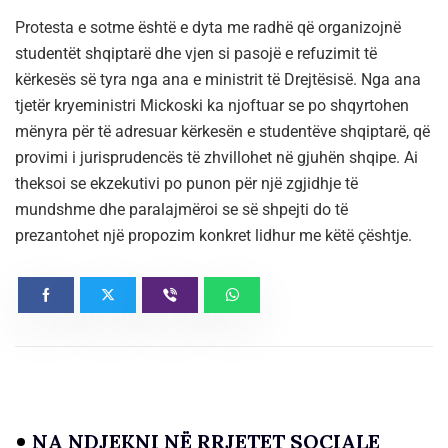
Protesta e sotme është e dyta me radhë që organizojnë
studentët shqiptarë dhe vjen si pasojë e refuzimit të
kërkesës së tyra nga ana e ministrit të Drejtësisë. Nga ana
tjetër kryeministri Mickoski ka njoftuar se po shqyrtohen
mënyra për të adresuar kërkesën e studentëve shqiptarë, që
provimi i jurisprudencës të zhvillohet në gjuhën shqipe. Ai
theksoi se ekzekutivi po punon për një zgjidhje të
mundshme dhe paralajmëroi se së shpejti do të
prezantohet një propozim konkret lidhur me këtë çështje.
NA NDJEKNI NË RRJETET SOCIALE