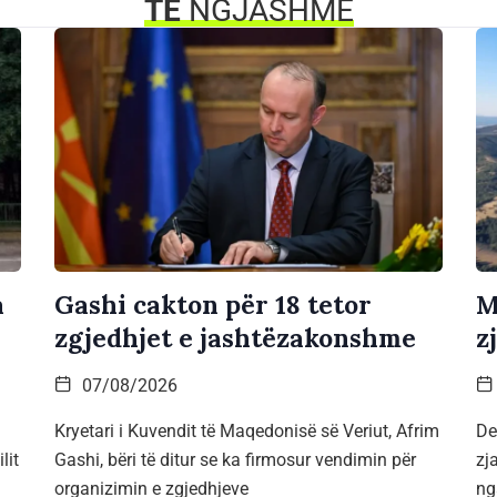
TË
NGJASHME
a
Gashi cakton për 18 tetor
M
zgjedhjet e jashtëzakonshme
z
07/08/2026
Kryetari i Kuvendit të Maqedonisë së Veriut, Afrim
De
lit
Gashi, bëri të ditur se ka firmosur vendimin për
zj
organizimin e zgjedhjeve
ng