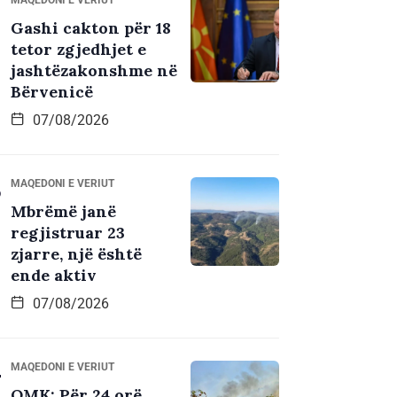
Gashi cakton për 18
tetor zgjedhjet e
jashtëzakonshme në
Bërvenicë
07/08/2026
MAQEDONI E VERIUT
Mbrëmë janë
regjistruar 23
zjarre, një është
ende aktiv
07/08/2026
MAQEDONI E VERIUT
QMK: Për 24 orë