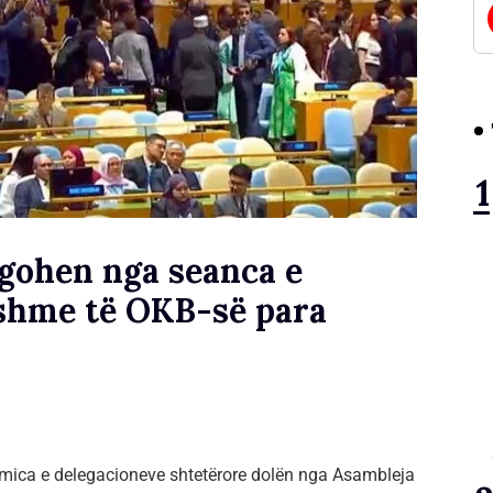
gohen nga seanca e
shme të OKB-së para
umica e delegacioneve shtetërore dolën nga Asambleja