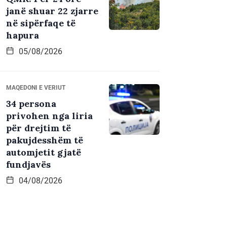
janë shuar 22 zjarre
në sipërfaqe të
hapura
05/08/2026
MAQEDONI E VERIUT
34 persona
privohen nga liria
për drejtim të
pakujdesshëm të
automjetit gjatë
fundjavës
04/08/2026