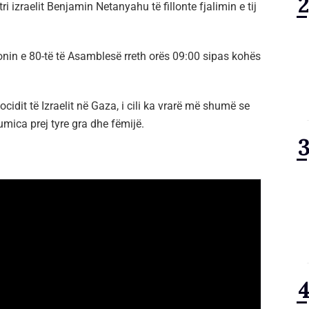
 izraelit Benjamin Netanyahu të fillonte fjalimin e tij
ionin e 80-të të Asamblesë rreth orës 09:00 sipas kohës
cidit të Izraelit në Gaza, i cili ka vrarë më shumë se
umica prej tyre gra dhe fëmijë.