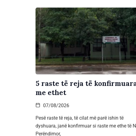
5 raste të reja të konfirmuar
me ethet
07/08/2026
Pesë raste të reja, të cilat më parë ishin të
dyshuara, janë konfirmuar si raste me ethe të Ni
Perëndimor,