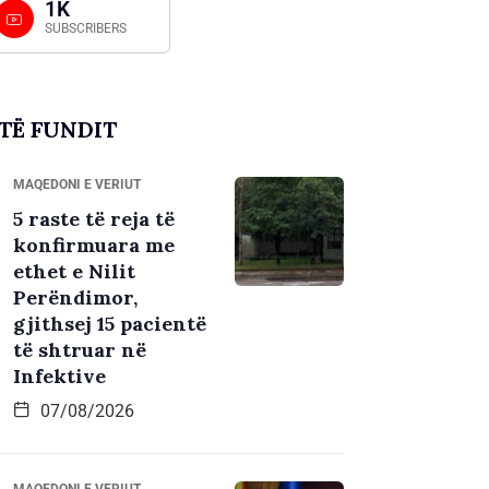
1K
SUBSCRIBERS
TË FUNDIT
MAQEDONI E VERIUT
5 raste të reja të
konfirmuara me
ethet e Nilit
Perëndimor,
gjithsej 15 pacientë
të shtruar në
Infektive
07/08/2026
MAQEDONI E VERIUT