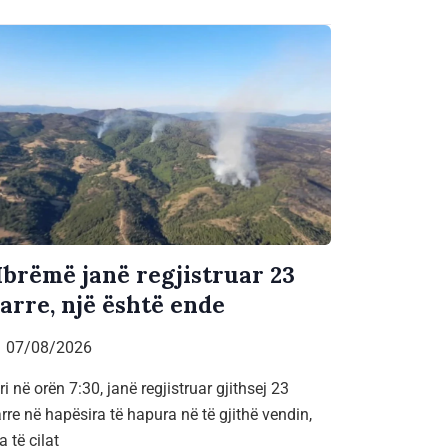
brëmë janë regjistruar 23
jarre, një është ende
07/08/2026
ri në orën 7:30, janë regjistruar gjithsej 23
arre në hapësira të hapura në të gjithë vendin,
a të cilat