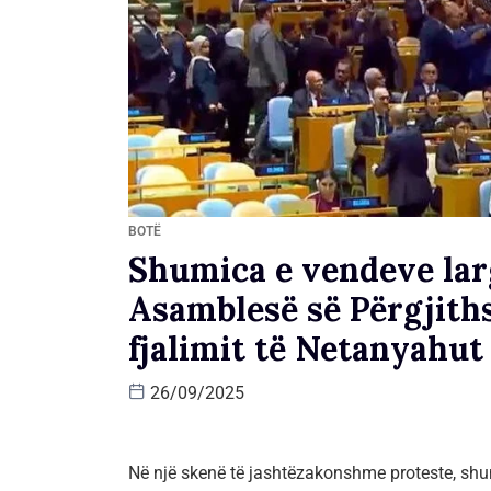
BOTË
Shumica e vendeve lar
Asamblesë së Përgjith
fjalimit të Netanyahut
26/09/2025
Në një skenë të jashtëzakonshme proteste, sh