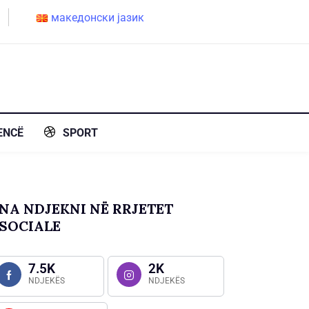
македонски јазик
ENCË
SPORT
NA NDJEKNI NË RRJETET
SOCIALE
7.5K
2K
NDJEKËS
NDJEKËS