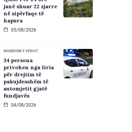
janë shuar 22 zjarre
në sipërfaqe të
hapura
05/08/2026
MAQEDONI E VERIUT
34 persona
privohen nga liria
për drejtim të
pakujdesshëm të
automjetit gjatë
fundjavës
04/08/2026