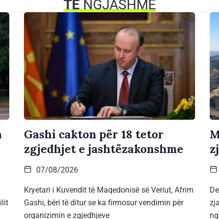
TË
NGJASHME
a
Gashi cakton për 18 tetor
M
zgjedhjet e jashtëzakonshme
z
07/08/2026
Kryetari i Kuvendit të Maqedonisë së Veriut, Afrim
De
lit
Gashi, bëri të ditur se ka firmosur vendimin për
zj
organizimin e zgjedhjeve
ng