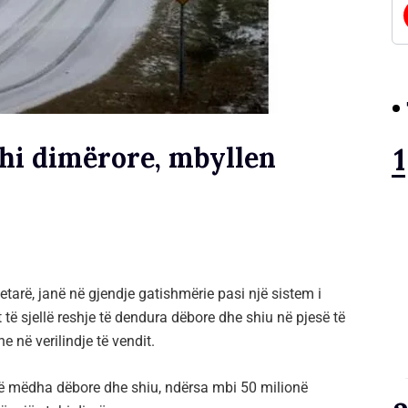
hi dimërore, mbyllen
etarë, janë në gjendje gatishmërie pasi një sistem i
të sjellë reshje të dendura dëbore dhe shiu në pjesë të
 në verilindje të vendit.
e të mëdha dëbore dhe shiu, ndërsa mbi 50 milionë