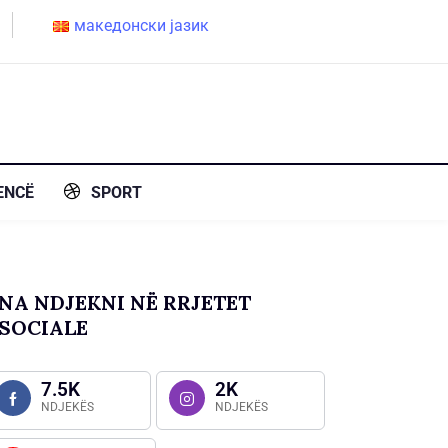
македонски јазик
ENCË
SPORT
NA NDJEKNI NË RRJETET
SOCIALE
7.5K
2K
NDJEKËS
NDJEKËS