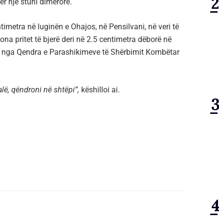
r një stuhi dimërore.
timetra në luginën e Ohajos, në Pensilvani, në veri të
na pritet të bjerë deri në 2.5 centimetra dëborë në
 nga Qendra e Parashikimeve të Shërbimit Kombëtar
lë, qëndroni në shtëpi
”,
këshilloi ai.