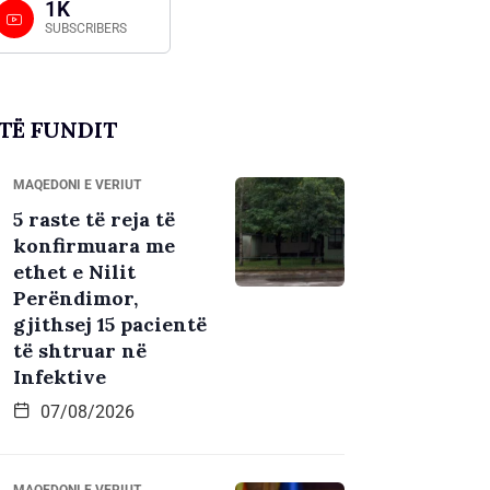
1K
SUBSCRIBERS
TË FUNDIT
MAQEDONI E VERIUT
5 raste të reja të
konfirmuara me
ethet e Nilit
Perëndimor,
gjithsej 15 pacientë
të shtruar në
Infektive
07/08/2026
MAQEDONI E VERIUT