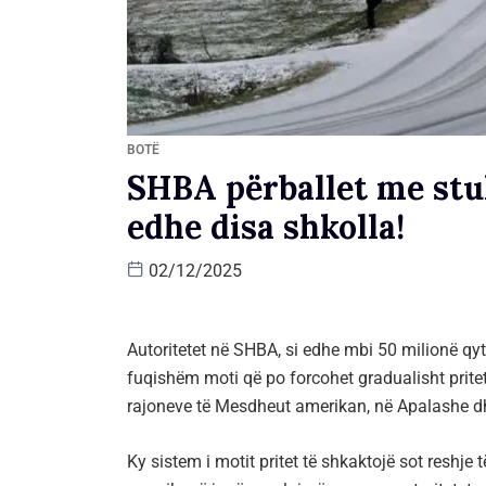
BOTË
SHBA përballet me stu
edhe disa shkolla!
02/12/2025
Autoritetet në SHBA, si edhe mbi 50 milionë qyt
fuqishëm moti që po forcohet gradualisht pritet 
rajoneve të Mesdheut amerikan, në Apalashe dhe
Ky sistem i motit pritet të shkaktojë sot reshj