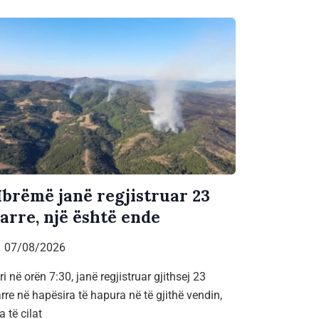
brëmë janë regjistruar 23
jarre, një është ende
07/08/2026
ri në orën 7:30, janë regjistruar gjithsej 23
arre në hapësira të hapura në të gjithë vendin,
a të cilat