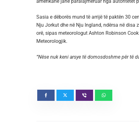
amerikanë janë paralajmëruar nga autoritetet pë
Sasia e dëborës mund të arrijë të paktën 30 cen
Nju Jorkut dhe në Nju Ingland, ndërsa në disa zo
orë, sipas meteorologut Ashton Robinson Cook
Meteorologjik.
“Nëse nuk keni arsye të domosdoshme për të da