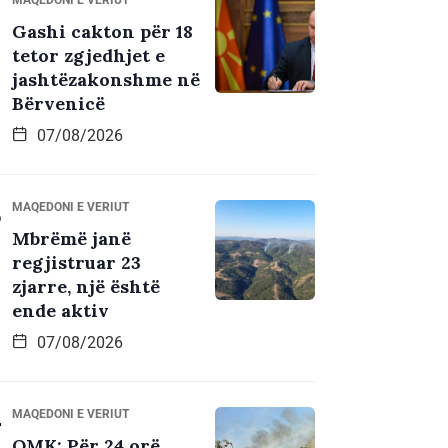
Gashi cakton për 18
tetor zgjedhjet e
jashtëzakonshme në
Bërvenicë
07/08/2026
MAQEDONI E VERIUT
Mbrëmë janë
regjistruar 23
zjarre, një është
ende aktiv
07/08/2026
MAQEDONI E VERIUT
QMK: Për 24 orë