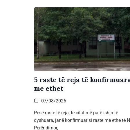
5 raste të reja të konfirmuar
me ethet
07/08/2026
Pesë raste të reja, të cilat më parë ishin të
dyshuara, janë konfirmuar si raste me ethe të Ni
Perëndimor,