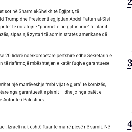
t sot në Sharm el-Sheikh të Egjiptit, të
 Trump dhe Presidenti egjiptian Abdel Fattah al-Sisi
 pritet të miratojnë “parimet e përgjithshme” të planit
azës, sipas një zyrtari të administratës amerikane që
 se 20 liderë ndërkombëtarë përfshirë edhe Sekretarin e
n të riafirmojë mbështetjen e katër fuqive garantuese
rrihet një marrëveshje “mbi vijat e gjera” të kornizës,
re nga garantuesit e planit – dhe jo nga palët e
e Autoriteti Palestinez.
el, Izraeli nuk është ftuar të marrë pjesë në samit. Në