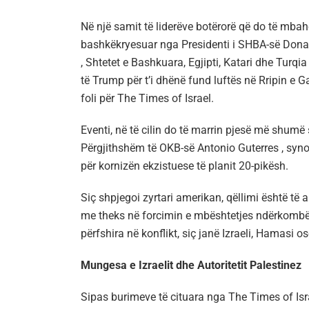
Në një samit të liderëve botërorë që do të mbahe
bashkëkryesuar nga Presidenti i SHBA-së Donald
, Shtetet e Bashkuara, Egjipti, Katari dhe Turqia
të Trump për t’i dhënë fund luftës në Rripin e G
foli për The Times of Israel.
Eventi, në të cilin do të marrin pjesë më shumë
Përgjithshëm të OKB-së Antonio Guterres , syno
për kornizën ekzistuese të planit 20-pikësh.
Siç shpjegoi zyrtari amerikan, qëllimi është të a
me theks në forcimin e mbështetjes ndërkombëta
përfshira në konflikt, siç janë Izraeli, Hamasi os
Mungesa e Izraelit dhe Autoritetit Palestinez
Sipas burimeve të cituara nga The Times of Isra