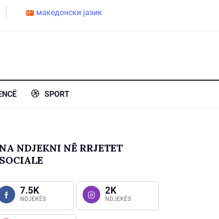
македонски јазик
ENCË
SPORT
NA NDJEKNI NË RRJETET
SOCIALE
7.5K
2K
NDJEKËS
NDJEKËS