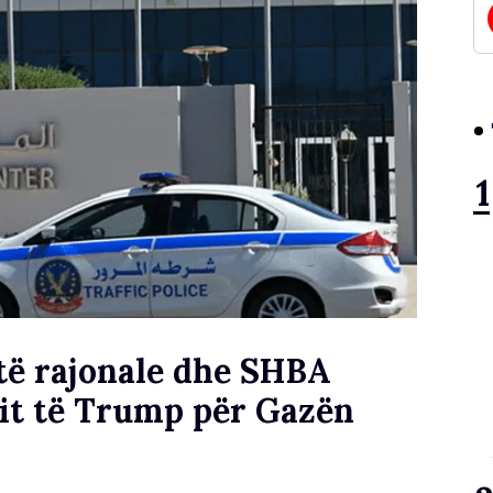
itë rajonale dhe SHBA
nit të Trump për Gazën