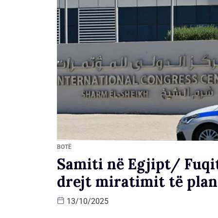
BOTË
Samiti në Egjipt/ Fuq
drejt miratimit të pla
13/10/2025