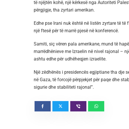
të njëjtën kohë, një kërkesë nga Autoriteti Pales
përgjigje, tha zyrtari amerikan.
Edhe pse Irani nuk është në listën zyrtare të të
një ftesë për të marrë pjesë në konferencë.
Samiti, siç vëren pala amerikane, mund të hapë 
marrëdhënieve me Izraelin në nivel rajonal – nj
ashtu edhe për udhëheqjen izraelite.
Një zëdhënës i presidencës egjiptiane tha dje s
në Gaza, të forcojë përpjekjet për paqe dhe stab
sigurie dhe stabiliteti rajonal”.