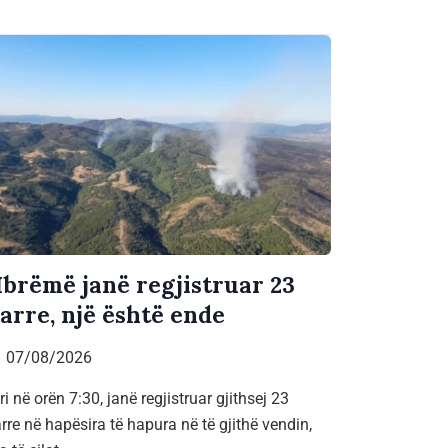
brëmë janë regjistruar 23
jarre, një është ende
07/08/2026
ri në orën 7:30, janë regjistruar gjithsej 23
arre në hapësira të hapura në të gjithë vendin,