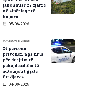
janë shuar 22 zjarre
në sipërfaqe të
hapura
05/08/2026
MAQEDONI E VERIUT
34 persona
privohen nga liria
për drejtim të
pakujdesshëm të
automjetit gjatë
fundjavës
04/08/2026