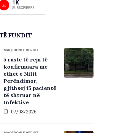
1K
SUBSCRIBERS
TË FUNDIT
MAQEDONI E VERIUT
5 raste të reja të
konfirmuara me
ethet e Nilit
Perëndimor,
gjithsej 15 pacientë
të shtruar në
Infektive
07/08/2026
MAQEDONI E VERIUT