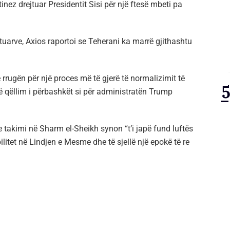
tinez drejtuar Presidentit Sisi për një ftesë mbeti pa
 ftuarve, Axios raportoi se Teherani ka marrë gjithashtu
rrugën për një proces më të gjerë të normalizimit të
ë qëllim i përbashkët si për administratën Trump
e takimi në Sharm el-Sheikh synon “t’i japë fund luftës
ilitet në Lindjen e Mesme dhe të sjellë një epokë të re