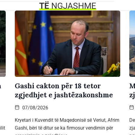
TË
NGJASHME
a
Gashi cakton për 18 tetor
M
zgjedhjet e jashtëzakonshme
z
07/08/2026
Kryetari i Kuvendit të Maqedonisë së Veriut, Afrim
De
lit
Gashi, bëri të ditur se ka firmosur vendimin për
zj