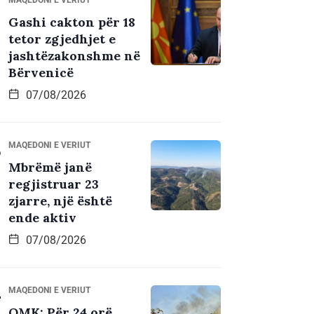
Gashi cakton për 18
tetor zgjedhjet e
jashtëzakonshme në
Bërvenicë
07/08/2026
MAQEDONI E VERIUT
Mbrëmë janë
regjistruar 23
zjarre, një është
ende aktiv
07/08/2026
MAQEDONI E VERIUT
QMK: Për 24 orë