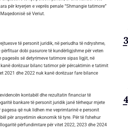
uara për kryerjen e veprës penale “Shmangie tatimore”
ë Maqedonisë së Veriut.
ejtuesve të personit juridik, në periudha të ndryshme,
 përfituar dobi pasurore të kundërligjshme për veten
 pagesës së detyrimeve tatimore sipas ligjit, në
 kanë dorëzuar bilanc tatimor për përcaktimin e tatimit
itet 2021 dhe 2022 nuk kanë dorëzuar fare bilance
videncën kontabël dhe rezultatin financiar të
ogaritë bankare të personit juridik janë tërhequr mjete
r pagesa që nuk lidhen me veprimtarinë e personit
bël për arsyetimin ekonomik të tyre. Për të fshehur
 llogaritë përfundimtare për vitet 2022, 2023 dhe 2024