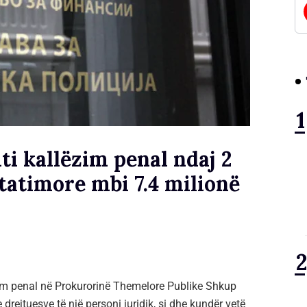
iti kallëzim penal ndaj 2
tatimore mbi 7.4 milionë
ëzim penal në Prokurorinë Themelore Publike Shkup
drejtuesve të një personi juridik, si dhe kundër vetë