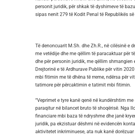
personit juridik, për shkak të dyshimeve të baz
sipas nenit 279 të Kodit Penal të Republikës s
Të denoncuarit M.Sh. dhe Zh.R., në cilësinë e dr
me vetëdije dhe me qëllim të paracaktuar për të
dhe për personin juridik, me qëllim shmangien e
Drejtorinë e të Ardhurave Publike për vitin 2020
mbi fitimin me të dhëna të rreme, ndërsa për v
tatimore për përcaktimin e tatimit mbi fitimin.
“Veprimet e tyre kanë qenë në kundërshtim me e
paraqitur në bilancet bruto të shoqërisë. Nga ll
financiare mbi baza të ndryshme dhe janë krye
juridik, pa ekzistuar dëshmi në evidencën konta
aktivitetet inkriminuese, ata nuk kanë dorëzuar