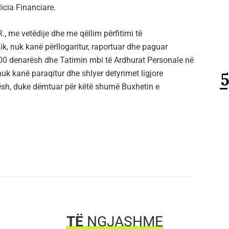
icia Financiare.
, me vetëdije dhe me qëllim përfitimi të
ik, nuk kanë përllogaritur, raportuar dhe paguar
.200 denarësh dhe Tatimin mbi të Ardhurat Personale në
nuk kanë paraqitur dhe shlyer detyrimet ligjore
ësh, duke dëmtuar për këtë shumë Buxhetin e
TË
NGJASHME