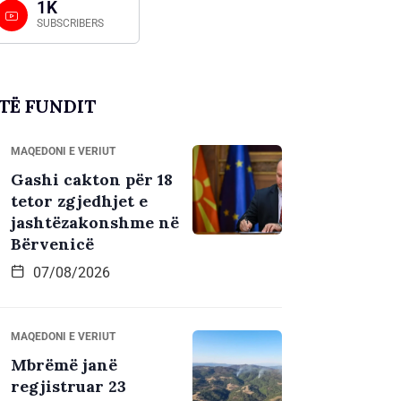
1K
SUBSCRIBERS
TË FUNDIT
MAQEDONI E VERIUT
Gashi cakton për 18
tetor zgjedhjet e
jashtëzakonshme në
Bërvenicë
07/08/2026
MAQEDONI E VERIUT
Mbrëmë janë
regjistruar 23