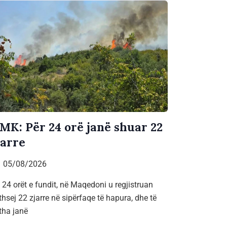
MK: Për 24 orë janë shuar 22
jarre
05/08/2026
 24 orët e fundit, në Maqedoni u regjistruan
ithsej 22 zjarre në sipërfaqe të hapura, dhe të
itha janë