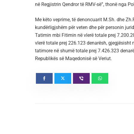
në Regjistrin Qendror të RMV-së”, thonë nga Pol
Me këto veprime, të denoncuarit M.Sh. dhe Zh.R.
kundërligjshëm për veten dhe për personin jurid
Tatimin mbi Fitimin në vlerë totale prej 7.200
vlerë totale prej 226.123 denarësh, gjegjësisht 
tatimore në shumë totale prej 7.426.323 denar
Republikës së Maqedonisë së Veriut.