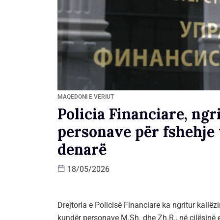
MAQEDONI E VERIUT
Policia Financiare, ngr
personave për fshehje 
denarë
18/05/2026
Drejtoria e Policisë Financiare ka ngritur kall
kundër personave M.Sh. dhe Zh.R., në cilësinë e 