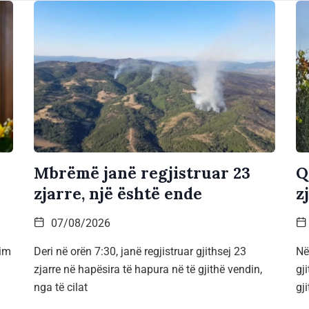
Mbrëmë janë regjistruar 23
Q
zjarre, një është ende
z
07/08/2026
rim
Deri në orën 7:30, janë regjistruar gjithsej 23
Në
zjarre në hapësira të hapura në të gjithë vendin,
gj
nga të cilat
gj