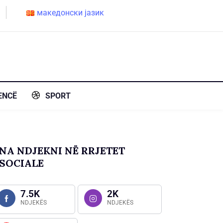
македонски јазик
ENCË
SPORT
NA NDJEKNI NË RRJETET
SOCIALE
7.5K
2K
NDJEKËS
NDJEKËS