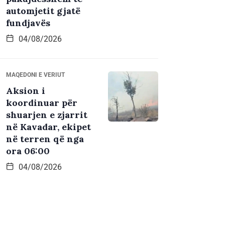
automjetit gjatë
fundjavës
04/08/2026
MAQEDONI E VERIUT
Aksion i
koordinuar për
shuarjen e zjarrit
në Kavadar, ekipet
në terren që nga
ora 06:00
04/08/2026