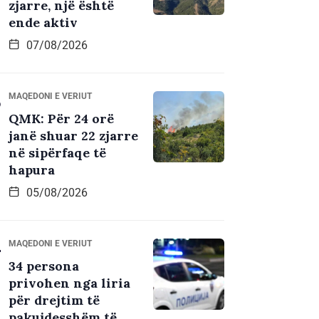
zjarre, një është
ende aktiv
07/08/2026
MAQEDONI E VERIUT
QMK: Për 24 orë
janë shuar 22 zjarre
në sipërfaqe të
hapura
05/08/2026
MAQEDONI E VERIUT
34 persona
privohen nga liria
për drejtim të
pakujdesshëm të