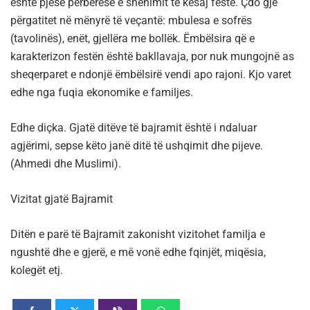
është pjesë përbërëse e shënimit të kësaj feste. Çdo gjë
përgatitet në mënyrë të veçantë: mbulesa e sofrës
(tavolinës), enët, gjellëra me bollëk. Ëmbëlsira që e
karakterizon festën është bakllavaja, por nuk mungojnë as
sheqerparet e ndonjë ëmbëlsirë vendi apo rajoni. Kjo varet
edhe nga fuqia ekonomike e familjes.
Edhe diçka. Gjatë ditëve të bajramit është i ndaluar
agjërimi, sepse këto janë ditë të ushqimit dhe pijeve.
(Ahmedi dhe Muslimi).
Vizitat gjatë Bajramit
Ditën e parë të Bajramit zakonisht vizitohet familja e
ngushtë dhe e gjerë, e më vonë edhe fqinjët, miqësia,
kolegët etj.