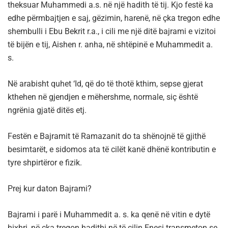
theksuar Muhammedi a.s. në një hadith të tij. Kjo festë ka
edhe përmbajtjen e saj, gëzimin, harenë, në çka tregon edhe
shembulli i Ebu Bekrit r.a., i cili me një ditë bajrami e vizitoi
të bijën e tij, Aishen r. anha, në shtëpinë e Muhammedit a.
s.
Në arabisht quhet ‘Id, që do të thotë kthim, sepse gjerat
kthehen në gjendjen e mëhershme, normale, siç është
ngrënia gjatë ditës etj.
Festën e Bajramit të Ramazanit do ta shënojnë të gjithë
besimtarët, e sidomos ata të cilët kanë dhënë kontributin e
tyre shpirtëror e fizik.
Prej kur daton Bajrami?
Bajrami i parë i Muhammedit a. s. ka qenë në vitin e dytë
hixhri, në çka tregon hadithi në të cilin Enesi transmeton se