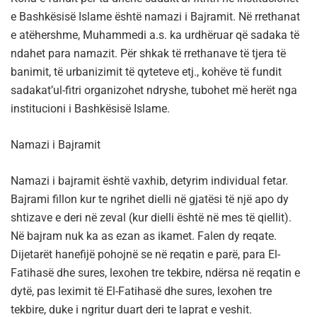
e Bashkësisë Islame është namazi i Bajramit. Në rrethanat
e atëhershme, Muhammedi a.s. ka urdhëruar që sadaka të
ndahet para namazit. Për shkak të rrethanave të tjera të
banimit, të urbanizimit të qyteteve etj., kohëve të fundit
sadakat’ul-fitri organizohet ndryshe, tubohet më herët nga
institucioni i Bashkësisë Islame.
Namazi i Bajramit
Namazi i bajramit është vaxhib, detyrim individual fetar.
Bajrami fillon kur te ngrihet dielli në gjatësi të një apo dy
shtizave e deri në zeval (kur dielli është në mes të qiellit).
Në bajram nuk ka as ezan as ikamet. Falen dy reqate.
Dijetarët hanefijë pohojnë se në reqatin e parë, para El-
Fatihasë dhe sures, lexohen tre tekbire, ndërsa në reqatin e
dytë, pas leximit të El-Fatihasë dhe sures, lexohen tre
tekbire, duke i ngritur duart deri te laprat e veshit.