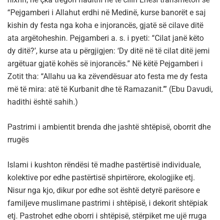
“Pejgamberi i Allahut erdhi në Medinë, kurse banorët e saj
kishin dy festa nga koha e injorancës, gjatë së cilave ditë
ata argëtoheshin. Pejgamberi a. s. i pyeti: “Cilat janë këto
dy ditë?’, kurse ata u përgjigjen: ‘Dy ditë në të cilat ditë jemi
argëtuar gjatë kohës së injorancës.” Në këtë Pejgamberi i
Zotit tha: “
Allahu ua ka zëvendësuar ato festa me dy festa
më të mira: atë të Kurbanit dhe të Ramazanit.
’” (Ebu Davudi,
hadithi është sahih.)
Pastrimi i ambientit brenda dhe jashtë shtëpisë, oborrit dhe
rrugës
Islami i kushton rëndësi të madhe pastërtisë individuale,
kolektive por edhe pastërtisë shpirtërore, ekologjike etj.
Nisur nga kjo, dikur por edhe sot është detyrë parësore e
familjeve muslimane pastrimi i shtëpisë, i dekorit shtëpiak
etj. Pastrohet edhe oborri i shtëpisë, stërpiket me ujë rruga