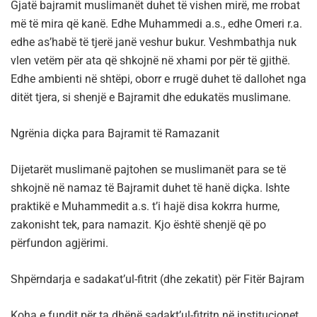
Gjatë bajramit muslimanët duhet të vishen mirë, me rrobat
më të mira që kanë. Edhe Muhammedi a.s., edhe Omeri r.a.
edhe as’habë të tjerë janë veshur bukur. Veshmbathja nuk
vlen vetëm për ata që shkojnë në xhami por për të gjithë.
Edhe ambienti në shtëpi, oborr e rrugë duhet të dallohet nga
ditët tjera, si shenjë e Bajramit dhe edukatës muslimane.
Ngrënia diçka para Bajramit të Ramazanit
Dijetarët muslimanë pajtohen se muslimanët para se të
shkojnë në namaz të Bajramit duhet të hanë diçka. Ishte
praktikë e Muhammedit a.s. t’i hajë disa kokrra hurme,
zakonisht tek, para namazit. Kjo është shenjë që po
përfundon agjërimi.
Shpërndarja e sadakat’ul-fitrit (dhe zekatit) për Fitër Bajram
Koha e fundit për ta dhënë sadakt’ul-fitritn në institucionet