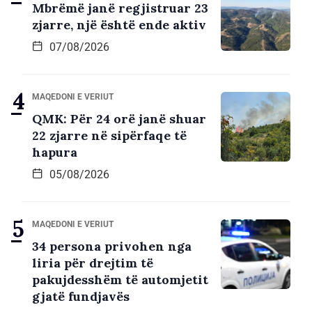
Mbrëmë janë regjistruar 23
zjarre, një është ende aktiv
07/08/2026
MAQEDONI E VERIUT
QMK: Për 24 orë janë shuar
22 zjarre në sipërfaqe të
hapura
05/08/2026
MAQEDONI E VERIUT
34 persona privohen nga
liria për drejtim të
pakujdesshëm të automjetit
gjatë fundjavës