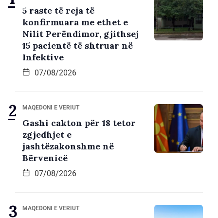
5 raste të reja të
konfirmuara me ethet e
Nilit Perëndimor, gjithsej
15 pacientë të shtruar në
Infektive
07/08/2026
MAQEDONI E VERIUT
Gashi cakton për 18 tetor
zgjedhjet e
jashtëzakonshme në
Bërvenicë
07/08/2026
MAQEDONI E VERIUT