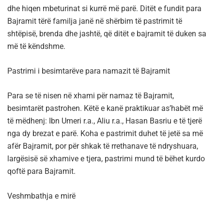
dhe hiqen mbeturinat si kurrë më parë. Ditët e fundit para
Bajramit tërë familja janë në shërbim të pastrimit të
shtëpisë, brenda dhe jashtë, që ditët e bajramit të duken sa
më të këndshme.
Pastrimi i besimtarëve para namazit të Bajramit
Para se të nisen në xhami për namaz të Bajramit,
besimtarët pastrohen. Këtë e kanë praktikuar as’habët më
të mëdhenj: Ibn Umeri r.a., Aliu r.a., Hasan Basriu e të tjerë
nga dy brezat e parë. Koha e pastrimit duhet të jetë sa më
afër Bajramit, por për shkak të rrethanave të ndryshuara,
largësisë së xhamive e tjera, pastrimi mund të bëhet kurdo
qoftë para Bajramit.
Veshmbathja e mirë