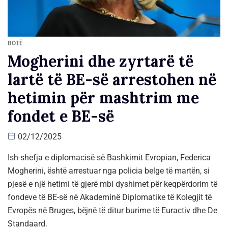
BOTË
Mogherini dhe zyrtarë të
lartë të BE-së arrestohen në
hetimin për mashtrim me
fondet e BE-së
02/12/2025
Ish-shefja e diplomacisë së Bashkimit Evropian, Federica
Mogherini, është arrestuar nga policia belge të martën, si
pjesë e një hetimi të gjerë mbi dyshimet për keqpërdorim të
fondeve të BE-së në Akademinë Diplomatike të Kolegjit të
Evropës në Bruges, bëjnë të ditur burime të Euractiv dhe De
Standaard.