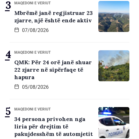
MAQEDONI E VERIUT
Mbrëmë janë regjistruar 23
zjarre, një është ende aktiv
07/08/2026
MAQEDONI E VERIUT
QMK: Për 24 orë janë shuar
22 zjarre në sipërfaqe të
hapura
05/08/2026
MAQEDONI E VERIUT
34 persona privohen nga
liria për drejtim të
pakujdesshëm të automjetit