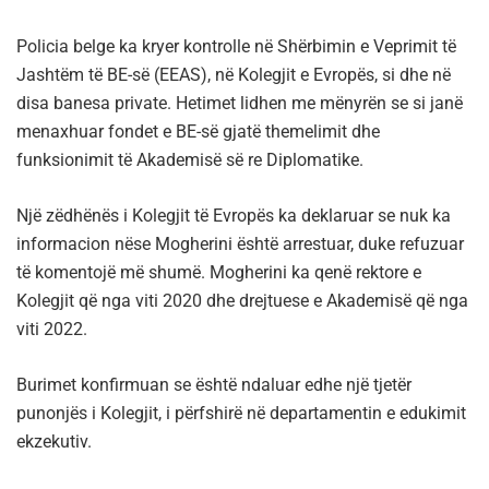
Policia belge ka kryer kontrolle në Shërbimin e Veprimit të
Jashtëm të BE-së (EEAS), në Kolegjit e Evropës, si dhe në
disa banesa private. Hetimet lidhen me mënyrën se si janë
menaxhuar fondet e BE-së gjatë themelimit dhe
funksionimit të Akademisë së re Diplomatike.
Një zëdhënës i Kolegjit të Evropës ka deklaruar se nuk ka
informacion nëse Mogherini është arrestuar, duke refuzuar
të komentojë më shumë. Mogherini ka qenë rektore e
Kolegjit që nga viti 2020 dhe drejtuese e Akademisë që nga
viti 2022.
Burimet konfirmuan se është ndaluar edhe një tjetër
punonjës i Kolegjit, i përfshirë në departamentin e edukimit
ekzekutiv.