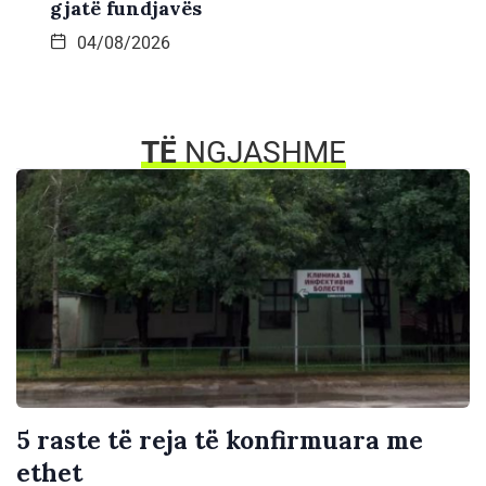
gjatë fundjavës
04/08/2026
TË
NGJASHME
5 raste të reja të konfirmuara me
ethet