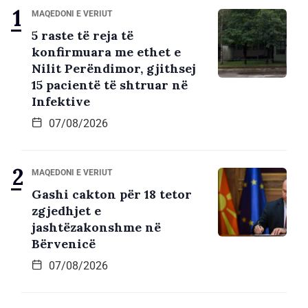
MAQEDONI E VERIUT
5 raste të reja të
konfirmuara me ethet e
Nilit Perëndimor, gjithsej
15 pacientë të shtruar në
Infektive
07/08/2026
MAQEDONI E VERIUT
Gashi cakton për 18 tetor
zgjedhjet e
jashtëzakonshme në
Bërvenicë
07/08/2026