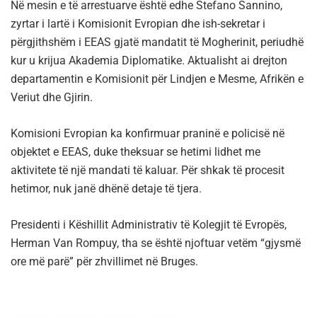
Në mesin e të arrestuarve është edhe Stefano Sannino,
zyrtar i lartë i Komisionit Evropian dhe ish-sekretar i
përgjithshëm i EEAS gjatë mandatit të Mogherinit, periudhë
kur u krijua Akademia Diplomatike. Aktualisht ai drejton
departamentin e Komisionit për Lindjen e Mesme, Afrikën e
Veriut dhe Gjirin.
Komisioni Evropian ka konfirmuar praninë e policisë në
objektet e EEAS, duke theksuar se hetimi lidhet me
aktivitete të një mandati të kaluar. Për shkak të procesit
hetimor, nuk janë dhënë detaje të tjera.
Presidenti i Këshillit Administrativ të Kolegjit të Evropës,
Herman Van Rompuy, tha se është njoftuar vetëm “gjysmë
ore më parë” për zhvillimet në Bruges.