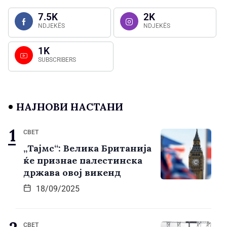
7.5K
2K
NDJEKËS
NDJEKËS
1K
SUBSCRIBERS
НАЈНОВИ НАСТАНИ
СВЕТ
„Тајмс“: Велика Британија
ќе признае палестинска
држава овој викенд
18/09/2025
СВЕТ