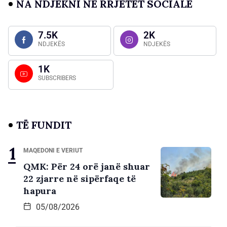
NA NDJEKNI NË RRJETET SOCIALE
7.5K
2K
NDJEKËS
NDJEKËS
1K
SUBSCRIBERS
TË FUNDIT
MAQEDONI E VERIUT
QMK: Për 24 orë janë shuar
22 zjarre në sipërfaqe të
hapura
05/08/2026