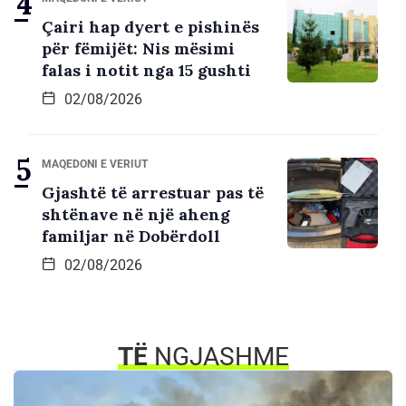
Çairi hap dyert e pishinës
për fëmijët: Nis mësimi
falas i notit nga 15 gushti
02/08/2026
MAQEDONI E VERIUT
Gjashtë të arrestuar pas të
shtënave në një aheng
familjar në Dobërdoll
02/08/2026
TË
NGJASHME