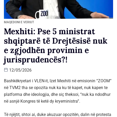
MAQEDONI E VERIUT
Mexhiti: Pse 5 ministrat
shqiptarë të Drejtësisë nuk
e zgjodhën provimin e
jurisprudencës?!
12/05/2026
Bashkëkryetari i VLEN-it, Izet Mexhiti në emisionin “ZOOM”
në TVM2 tha se opozita nuk ka ku të kapet, nuk kapen te
platforma dhe ideologjia, dhe siç theksoi, “nuk ka ndodhur
në asnjë Kongres të ketë dy kryeministra”.
Të njëjtit, shtoi ai, duke akuzuar opozitën, dalin në protesta