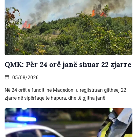
QMK: Për 24 orë janë shuar 22 zjarre
05/08/2026
Në 24 orët e fundit, në Maqedoni u regjistruan gjithsej 22
zjarre në sipërfaqe të hapura, dhe të gjitha janë