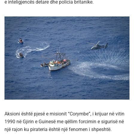
e inteligjencës detare dhe policia britanike.
Aksioni është pjesë e misionit “Corymbe”, i krijuar në vitin
1990 në Gjirin e Guinesë me qëllim forcimin e sigurisë në
një rajon ku pirateria është një fenomen i shpeshtë.