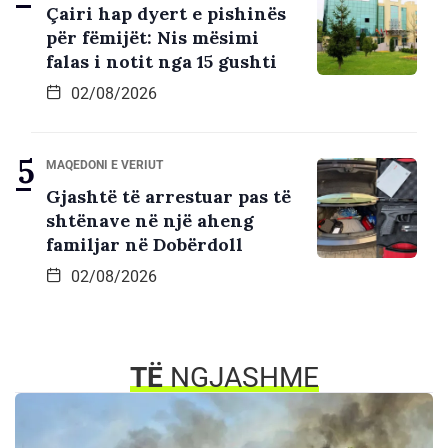
Çairi hap dyert e pishinës
për fëmijët: Nis mësimi
falas i notit nga 15 gushti
02/08/2026
MAQEDONI E VERIUT
Gjashtë të arrestuar pas të
shtënave në një aheng
familjar në Dobërdoll
02/08/2026
TË
NGJASHME