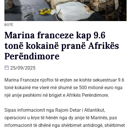
BOTË
Marina franceze kap 9.6
tonë kokainë pranë Afrikës
Perëndimore
25/09/2025
Marina Franceze njoftoi të enjten se kishte sekuestruar 9.6
tonë kokainë me vlerë më shumë se 500 milionë euro nga
një anije peshkimi në brigjet e Afrikës Perëndimore.
Sipas informacionit nga Rajoni Detar i Atlantikut,
operacioni u krye të hënën nga dy anije të Marinës, pas
informacionit të dhënë nga shërbimet antidrogë, shërbimet