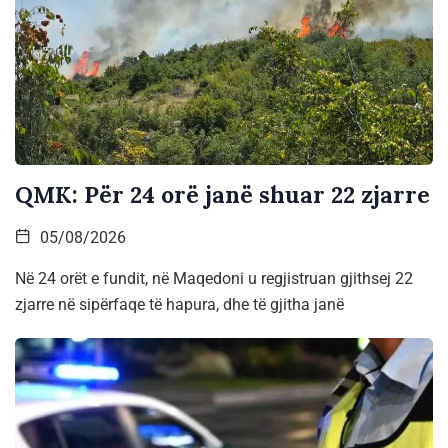
QMK: Për 24 orë janë shuar 22 zjarre
05/08/2026
Në 24 orët e fundit, në Maqedoni u regjistruan gjithsej 22
zjarre në sipërfaqe të hapura, dhe të gjitha janë