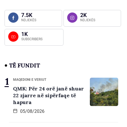
7.5K
2K
NDJEKËS
NDJEKËS
1K
SUBSCRIBERS
TË FUNDIT
MAQEDONI E VERIUT
QMK: Për 24 orë janë shuar
22 zjarre në sipërfaqe të
hapura
05/08/2026