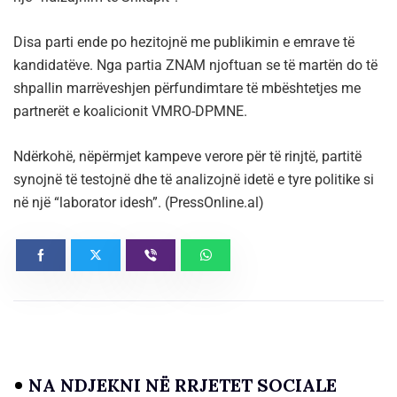
Disa parti ende po hezitojnë me publikimin e emrave të
kandidatëve. Nga partia ZNAM njoftuan se të martën do të
shpallin marrëveshjen përfundimtare të mbështetjes me
partnerët e koalicionit VMRO-DPMNE.
Ndërkohë, nëpërmjet kampeve verore për të rinjtë, partitë
synojnë të testojnë dhe të analizojnë idetë e tyre politike si
në një “laborator idesh”. (PressOnline.al)
NA NDJEKNI NË RRJETET SOCIALE