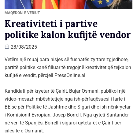
MAQEDONI E VERIUT
Kreativiteti i partive
politike kalon kufijtë vendor
28/08/2025
Vetëm një muaj para nisjes së fushatës zyrtare zgjedhore,
partitë politike kanë filluar të tregojnë kreativitet që tejkalon
kufijtë e vendit, përcjell PressOnline.al
Kandidati për kryetar të Çairit, Bujar Osmani, publikoi një
video-mesazh mbështetjeje nga ish-përfaqësuesi i lartë i
BE-së për Politikë të Jashtme dhe Siguri dhe ish-nënkryetar
i Komisionit Evropian, Josep Borrell. Nga qyteti Santander
në veri të Spanjës, Borrell i siguroi qytetarët e Çairit për
cilësitë e Osmanit.