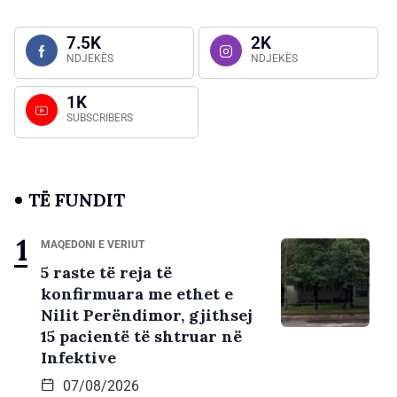
7.5K
2K
NDJEKËS
NDJEKËS
1K
SUBSCRIBERS
TË FUNDIT
MAQEDONI E VERIUT
5 raste të reja të
konfirmuara me ethet e
Nilit Perëndimor, gjithsej
15 pacientë të shtruar në
Infektive
07/08/2026