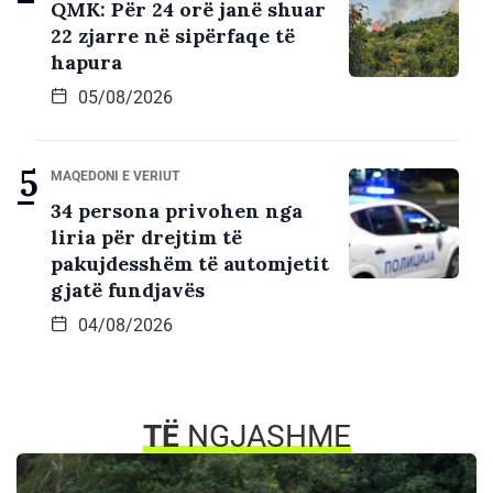
QMK: Për 24 orë janë shuar
22 zjarre në sipërfaqe të
hapura
05/08/2026
MAQEDONI E VERIUT
34 persona privohen nga
liria për drejtim të
pakujdesshëm të automjetit
gjatë fundjavës
04/08/2026
TË
NGJASHME