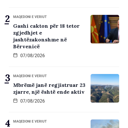
MAQEDONI E VERIUT
Gashi cakton për 18 tetor
zgjedhjet e
jashtëzakonshme në
Bërvenicë
07/08/2026
MAQEDONI E VERIUT
Mbrëmë janë regjistruar 23
zjarre, një është ende aktiv
07/08/2026
MAQEDONI E VERIUT