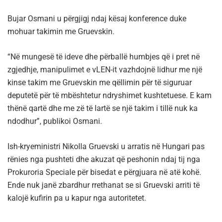
Bujar Osmani u përgjigj ndaj kësaj konference duke
mohuar takimin me Gruevskin.
“Në mungesë të ideve dhe përballë humbjes që i pret në
zgjedhje, manipulimet e vLEN-it vazhdojnë lidhur me një
kinse takim me Gruevskin me qëllimin për të siguruar
deputetë për të mbështetur ndryshimet kushtetuese. E kam
thënë qartë dhe me zë të lartë se një takim i tillë nuk ka
ndodhur”, publikoi Osmani.
Ish-kryeministri Nikolla Gruevski u arratis në Hungari pas
rënies nga pushteti dhe akuzat që peshonin ndaj tij nga
Prokuroria Speciale për bisedat e përgjuara në atë kohë.
Ende nuk janë zbardhur rrethanat se si Gruevski arriti të
kalojë kufirin pa u kapur nga autoritetet.