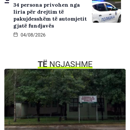
34 persona privohen nga
liria për drejtim të
pakujdesshëm të automjetit
gjatë fundjavës
04/08/2026
TË
NGJASHME