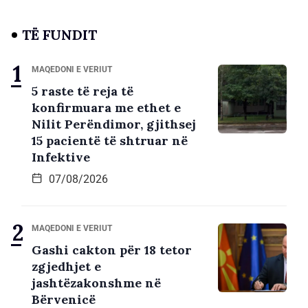
TË FUNDIT
MAQEDONI E VERIUT
5 raste të reja të
konfirmuara me ethet e
Nilit Perëndimor, gjithsej
15 pacientë të shtruar në
Infektive
07/08/2026
MAQEDONI E VERIUT
Gashi cakton për 18 tetor
zgjedhjet e
jashtëzakonshme në
Bërvenicë