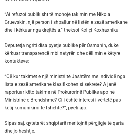
“Ai refuzoi publikisht të mohojë takimin me Nikola
Gruevskin, një person i shpallur në listën e zezë amerikane
dhe i kërkuar nga drejtësia,” theksoi Kollçi Koxhaxhiku.
Deputetja ngriti disa pyetje publike për Osmanin, duke
kërkuar transparencë mbi natyrën dhe qëllimin e këtyre
kontakteve:
“Që kur takimet e një ministri të Jashtëm me individë nga
lista e zezë amerikane klasifikohen si sekrete? A janë
raportuar këto takime në Prokurorinë Publike apo në
Ministrinë e Brendshme? Cili është interesi i vërtetë pas
këtij komunikimi të fshehtë?”, pyeti ajo.
Sipas saj, qytetarët shqiptarë meritojnë përgjigje të qarta
dhe jo heshtje.