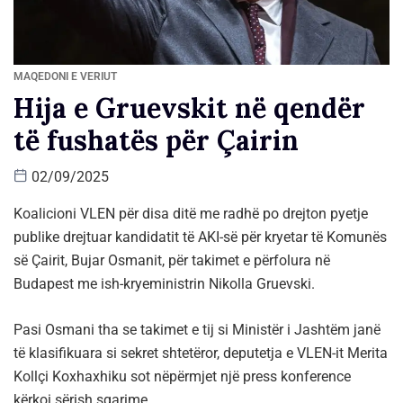
MAQEDONI E VERIUT
Hija e Gruevskit në qendër
të fushatës për Çairin
02/09/2025
Koalicioni VLEN për disa ditë me radhë po drejton pyetje
publike drejtuar kandidatit të AKI-së për kryetar të Komunës
së Çairit, Bujar Osmanit, për takimet e përfolura në
Budapest me ish-kryeministrin Nikolla Gruevski.
Pasi Osmani tha se takimet e tij si Ministër i Jashtëm janë
të klasifikuara si sekret shtetëror, deputetja e VLEN-it Merita
Kollçi Koxhaxhiku sot nëpërmjet një press konference
kërkoi sërish sqarime.