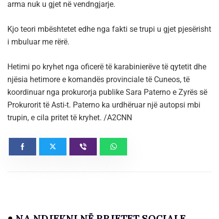
arma nuk u gjet në vendngjarje.
Kjo teori mbështetet edhe nga fakti se trupi u gjet pjesërisht
i mbuluar me rërë.
Hetimi po kryhet nga oficerë të karabinierëve të qytetit dhe
njësia hetimore e komandës provinciale të Cuneos, të
koordinuar nga prokurorja publike Sara Paterno e Zyrës së
Prokurorit të Asti-t. Paterno ka urdhëruar një autopsi mbi
trupin, e cila pritet të kryhet. /A2CNN
NA NDJEKNI NË RRJETET SOCIALE