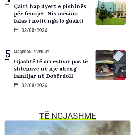
Çairi hap dyert e pishinës
për fëmijët: Nis mësimi
falas i notit nga 15 gushti
02/08/2026
MAQEDONI E VERIUT
Gjashtë të arrestuar pas të
shtënave në një aheng
familjar në Dobërdoll
02/08/2026
TË
NGJASHME