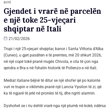
BOTË
Gjendet i vrarë në parcelën
e një toke 25-vjeçari
shqiptar në Itali
21/02/2026
Trupi i një 25-vjeçari shqiptar, banor i Santa Vittoria d’Alba
(Cuneo), u gjet pasditen e të premtes, më 20 shkurt 2026,
në një copë tokë pranë rrugës Chivola, e cila të çon nga
qendra e Bra-s në fshatin historik të Pollenzo-s në Itali.
Mediat italiane bëjnë të ditur se një shofer që po kalonte
vuri re trupin e viktimës pranë një Lancia Ypsilon të zi, që
ka të ngjarë të jetë në pronësi të tij, dhe ngriti alarmin.
Dyshohet se i riu është vrarë nga një plumb në kokë, ndërsa