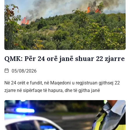
QMK: Për 24 orë janë shuar 22 zjarre
05/08/2026
Në 24 orët e fundit, në Maqedoni u regjistruan gjithsej 22
zjarre në sipërfaqe të hapura, dhe të gjitha janë