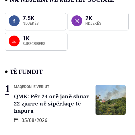
7.5K
2K
NDJEKËS
NDJEKËS
1K
SUBSCRIBERS
TË FUNDIT
MAQEDONI E VERIUT
QMK: Për 24 orë janë shuar
22 zjarre në sipërfaqe të
hapura
05/08/2026