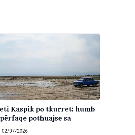
eti Kaspik po tkurret: humb
ipërfaqe pothuajse sa
02/07/2026