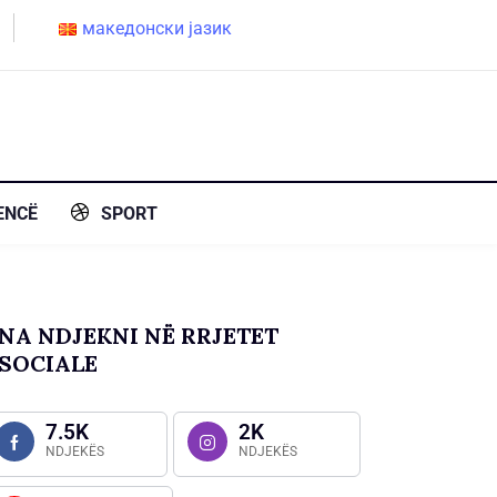
македонски јазик
ENCË
SPORT
NA NDJEKNI NË RRJETET
SOCIALE
7.5K
2K
NDJEKËS
NDJEKËS