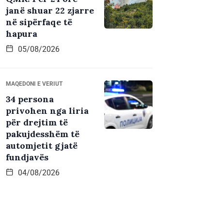
janë shuar 22 zjarre
në sipërfaqe të
hapura
05/08/2026
MAQEDONI E VERIUT
34 persona
privohen nga liria
për drejtim të
pakujdesshëm të
automjetit gjatë
fundjavës
04/08/2026