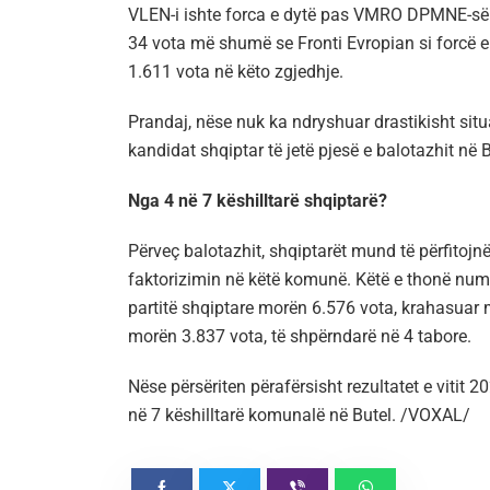
VLEN-i ishte forca e dytë pas VMRO DPMNE-së n
34 vota më shumë se Fronti Evropian si forcë e 
1.611 vota në këto zgjedhje.
Prandaj, nëse nuk ka ndryshuar drastikisht situa
kandidat shqiptar të jetë pjesë e balotazhit në B
Nga 4 në 7 këshilltarë shqiptarë?
Përveç balotazhit, shqiptarët mund të përfitojnë
faktorizimin në këtë komunë. Këtë e thonë numra
partitë shqiptare morën 6.576 vota, krahasuar me
morën 3.837 vota, të shpërndarë në 4 tabore.
Nëse përsëriten përafërsisht rezultatet e vitit 2
në 7 këshilltarë komunalë në Butel. /VOXAL/