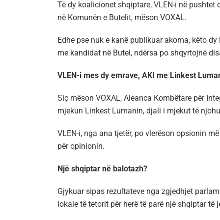
Të dy koalicionet shqiptare, VLEN-i në pushtet 
në Komunën e Butelit, mëson VOXAL.
Edhe pse nuk e kanë publikuar akoma, këto dy 
me kandidat në Butel, ndërsa po shqyrtojnë disa 
VLEN-i mes dy emrave, AKI me Linkest Luma
Siç mëson VOXAL, Aleanca Kombëtare për Integ
mjekun Linkest Lumanin, djali i mjekut të njoh
VLEN-i, nga ana tjetër, po vlerëson opsionin më
për opinionin.
Një shqiptar në balotazh?
Gjykuar sipas rezultateve nga zgjedhjet parlame
lokale të tetorit për herë të parë një shqiptar të 