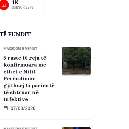
1K
SUBSCRIBERS
TË FUNDIT
MAQEDONI E VERIUT
5 raste të reja të
konfirmuara me
ethet e Nilit
Perëndimor,
gjithsej 15 pacientë
të shtruar në
Infektive
07/08/2026
MAQEDONI E VERIUT