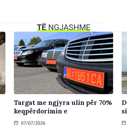
TË
NGJASHME
Targat me ngjyra ulin për 70%
D
keqpërdorimin e
s
07/07/2026