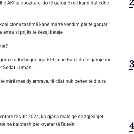
dhe AKI-ja opozitare, do të garojnë me kandidat edhe
koalicione tashmë kanë marrë vendim për të garuar
emra si prijës të kësaj beteje.
nin?
rim e udhëhequr nga BDI-ja në Butel do të garojë me
ur Sedat Lumani.
 të mirë mes dy emrave, të cilat nuk bëhen të ditura
ntare të vitit 2024, ka gjasa reale që në zgjedhjet
jetë në balotazh për kryetar të Butelit.