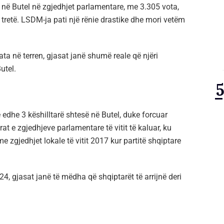
ë Butel në zgjedhjet parlamentare, me 3.305 vota,
tretë. LSDM-ja pati një rënie drastike dhe mori vetëm
ta në terren, gjasat janë shumë reale që njëri
utel.
 edhe 3 këshilltarë shtesë në Butel, duke forcuar
t e zgjedhjeve parlamentare të vitit të kaluar, ku
 zgjedhjet lokale të vitit 2017 kur partitë shqiptare
024, gjasat janë të mëdha që shqiptarët të arrijnë deri