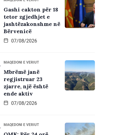
Gashi cakton për 18
tetor zgjedhjet e
jashtëzakonshme në
Bërvenicë
07/08/2026
MAQEDONI E VERIUT
Mbrëmë janë
regjistruar 23
zjarre, një është
ende aktiv
07/08/2026
MAQEDONI E VERIUT
QMK: Për 24 orë