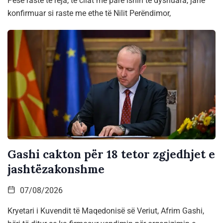
Pesë raste të reja, të cilat më parë ishin të dyshuara, janë
konfirmuar si raste me ethe të Nilit Perëndimor,
Gashi cakton për 18 tetor zgjedhjet e
jashtëzakonshme
07/08/2026
Kryetari i Kuvendit të Maqedonisë së Veriut, Afrim Gashi,