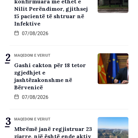
konfirmuara me ethet e
Nilit Perëndimor, gjithsej
15 pacientë të shtruar në
Infektive
07/08/2026
MAQEDONI E VERIUT
Gashi cakton për 18 tetor
zgjedhjet e
jashtëzakonshme në
Bërvenicë
07/08/2026
MAQEDONI E VERIUT
Mbrëmë janë regjistruar 23
zjarre, një është ende aktiv