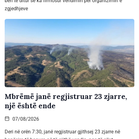
bëri të ditur se ka firmosur vendimin për organizimin e
zgjedhjeve
Mbrëmë janë regjistruar 23 zjarre,
një është ende
07/08/2026
Deri në orën 7:30, janë regjistruar gjithsej 23 zjarre në