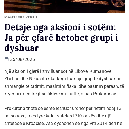
MAQEDONI E VERIUT
Detaje nga aksioni i sotëm:
Ja për çfarë hetohet grupi i
dyshuar
25/08/2025
Një aksion i gjerë i zhvilluar sot në Likovë, Kumanovë,
Zhelinë dhe Nikushtak ka targetuar një grup të dyshuar për
shmangie të tatimit, mashtrim fiskal dhe pastrim parash, të
kryer përmes tregtisë fiktive me naftë, sipas Prokurorisë.
Prokuroria thotë se është lëshuar urdhër për hetim ndaj 13
personave, mes tyre katër shtetas të Kosovës dhe një
shtetase e Kroacisë. Ata dyshohen se nga viti 2014 deri në