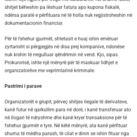
shitjet bëheshin pa lëshuar fatura apo kupona fiskalë,
ndërsa paratë e përfituara në të holla nuk regjistroheshin në
dokumentacionin financiar.
Për të fshehur gjurmët, shtetasit e huaj ishin emëruar
zyrtarisht si përgjegjës në disa prej kompanive, ndonëse
nuk kishin të rregulluar qëndrimin në vend. Kjo, sipas
Prokurorisë, ishte një mënyrë për të maskuar lidhjet e
organizatorëve me veprimtarinë kriminale.
Pastrimi i parave
Organizatorët e grupit, përveç shitjes ilegale të derivateve,
kanë futur në qarkullim para në dorë, i kanë transferuar ato
në llogari të ndryshme dhe kanë kryer transaksione për të
fshehur gjurmët e tyre. Në këtë mënyrë, ata kanë përfituar
shuma të mëdha parash, të cilat e dinin se ishin fituar nga