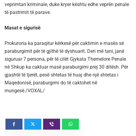
veprimtari kriminale, duke kryer kështu edhe veprën penale
të pastrimit të parave.
Masat e sigurisë
Prokuroria ka paraqitur kërkesë për caktimin e masës së
paraburgimit për të gjithë të dyshuarit. Deri më tani, janë
siguruar 7 persona, për të cilët Gjykata Themelore Penale
në Shkup ka caktuar masë paraburgimi prej 30 ditësh. Për
gjashtë të tjerët, pesë shtetas të huaj dhe një shtetas i
Maqedonisë, paraburgimi do të caktohet në
mungesë./VOXAL/