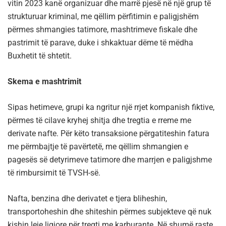
vitin 2023 kanë organizuar dhe marrë pjesë në një grup të
strukturuar kriminal, me qëllim përfitimin e paligjshëm
përmes shmangies tatimore, mashtrimeve fiskale dhe
pastrimit të parave, duke i shkaktuar dëme të mëdha
Buxhetit të shtetit.
Skema e mashtrimit
Sipas hetimeve, grupi ka ngritur një rrjet kompanish fiktive,
përmes të cilave kryhej shitja dhe tregtia e rreme me
derivate nafte. Për këto transaksione përgatiteshin fatura
me përmbajtje të pavërtetë, me qëllim shmangien e
pagesës së detyrimeve tatimore dhe marrjen e paligjshme
të rimbursimit të TVSH-së.
Nafta, benzina dhe derivatet e tjera bliheshin,
transportoheshin dhe shiteshin përmes subjekteve që nuk
kishin leje ligjore për tregti me karburante. Në shumë raste,