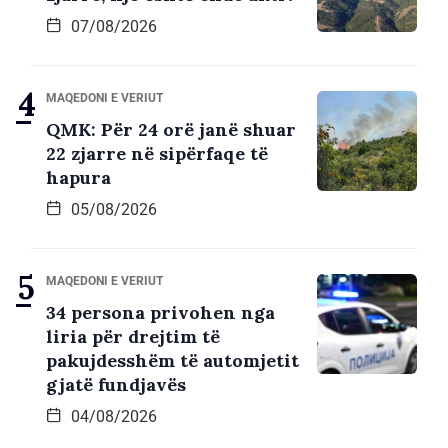
07/08/2026
MAQEDONI E VERIUT
QMK: Për 24 orë janë shuar
22 zjarre në sipërfaqe të
hapura
05/08/2026
MAQEDONI E VERIUT
34 persona privohen nga
liria për drejtim të
pakujdesshëm të automjetit
gjatë fundjavës
04/08/2026