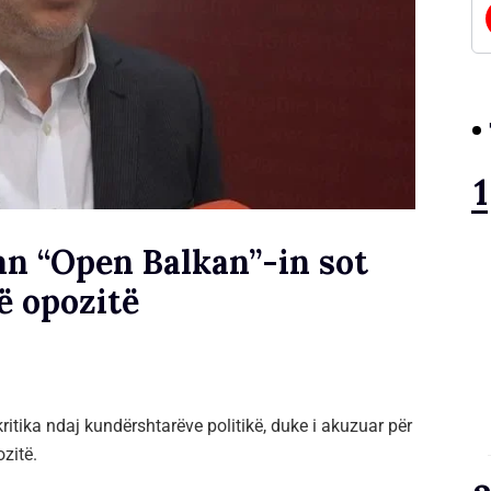
an “Open Balkan”-in sot
ë opozitë
ritika ndaj kundërshtarëve politikë, duke i akuzuar për
ozitë.