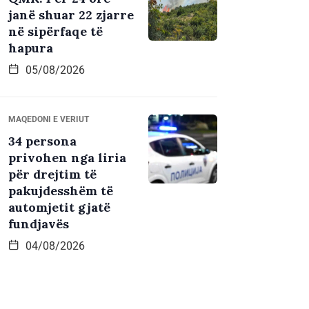
janë shuar 22 zjarre
në sipërfaqe të
hapura
05/08/2026
MAQEDONI E VERIUT
34 persona
privohen nga liria
për drejtim të
pakujdesshëm të
automjetit gjatë
fundjavës
04/08/2026