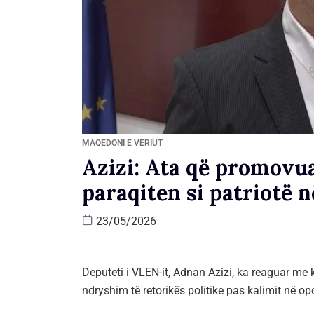
MAQEDONI E VERIUT
Azizi: Ata që promovu
paraqiten si patriotë n
23/05/2026
Deputeti i VLEN-it, Adnan Azizi, ka reaguar me k
ndryshim të retorikës politike pas kalimit në op