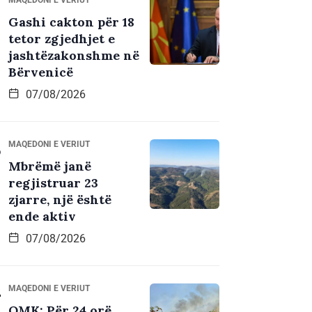
Gashi cakton për 18
tetor zgjedhjet e
jashtëzakonshme në
Bërvenicë
07/08/2026
MAQEDONI E VERIUT
Mbrëmë janë
regjistruar 23
zjarre, një është
ende aktiv
07/08/2026
MAQEDONI E VERIUT
QMK: Për 24 orë