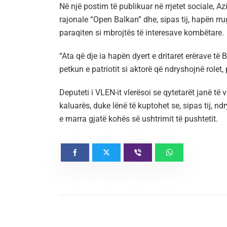
Në një postim të publikuar në rrjetet sociale, 
rajonale “Open Balkan” dhe, sipas tij, hapën rr
paraqiten si mbrojtës të interesave kombëtare.
“Ata që dje ia hapën dyert e dritaret erërave t
petkun e patriotit si aktorë që ndryshojnë rolet, 
Deputeti i VLEN-it vlerësoi se qytetarët janë të
kaluarës, duke lënë të kuptohet se, sipas tij, nd
e marra gjatë kohës së ushtrimit të pushtetit.