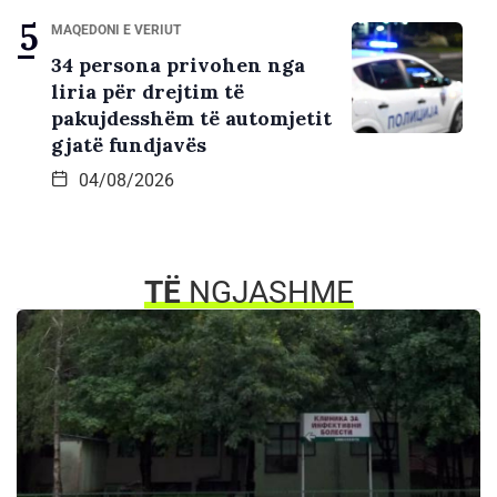
MAQEDONI E VERIUT
34 persona privohen nga
liria për drejtim të
pakujdesshëm të automjetit
gjatë fundjavës
04/08/2026
TË
NGJASHME