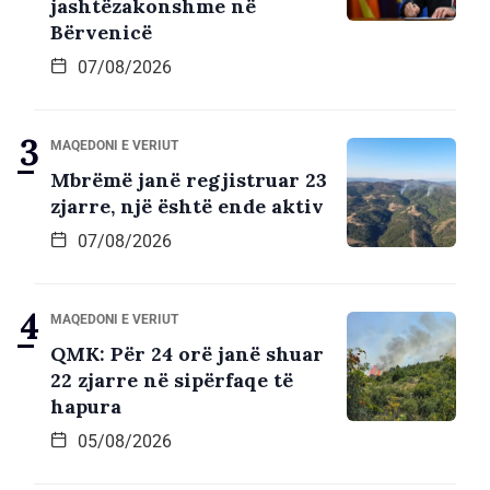
jashtëzakonshme në
Bërvenicë
07/08/2026
MAQEDONI E VERIUT
Mbrëmë janë regjistruar 23
zjarre, një është ende aktiv
07/08/2026
MAQEDONI E VERIUT
QMK: Për 24 orë janë shuar
22 zjarre në sipërfaqe të
hapura
05/08/2026