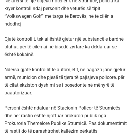
Në afërsi të një objekti hotelierik në Strumicë, policia ka
kryer kontroll ndaj personit dhe veturës së tipit
“Volkswagen Golf” me targa të Berovës, në të cilën ai
ndodhej.
Gjatë kontrollit, tek ai është gjetur një substancë e bardhë
pluhur, për të cilën ai në bisedë zyrtare ka deklaruar se
është kokainë.
Ndërsa gjatë kontrollit të automjetit, në bagazh janë gjetur
armë, municion dhe pjesë të tjera të pajisjeve policore, për
të cilat ekziston dyshimi se i posedonte në mënyrë të
paautorizuar.
Personi është ndaluar në Stacionin Policor të Strumicës
dhe për rastin është njoftuar prokurori publik nga
Prokuroria Themelore Publike Strumicë. Pas dokumentimit
të rastit do të parashtrohet kallëzim përkatës.