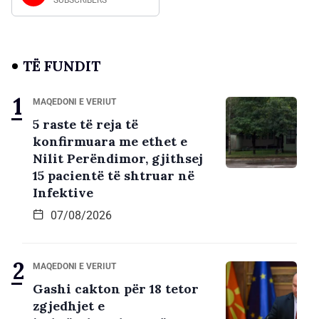
SUBSCRIBERS
TË FUNDIT
MAQEDONI E VERIUT
5 raste të reja të
konfirmuara me ethet e
Nilit Perëndimor, gjithsej
15 pacientë të shtruar në
Infektive
07/08/2026
MAQEDONI E VERIUT
Gashi cakton për 18 tetor
zgjedhjet e