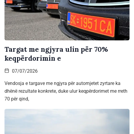
Targat me ngjyra ulin për 70%
keqpërdorimin e
07/07/2026
Vendosja e targave me ngjyra për automjetet zyrtare ka
dhënë rezultate konkrete, duke ulur keqpërdorimet me rreth
70 për qind,