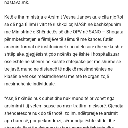
nastava.mk.
Këtë e tha ministrja e Arsimit Vesna Janevska, e cila njoftoi
se që nga fillimi i vitit të ri shkollor, MASh në bashkëpunim
me Ministrinë e Shëndetësisë dhe OPV-në SANO – Shoqata
për mbështetjen e fëmijëve të sëmurë me kancer, futën
arsimin formal në institucionet shëndetësore dhe në kushte
shtëpiake, gjegjësisht çdo nxënës që është i hospitalizuar
ose është në shërim në kushte shtëpiake për më shumë se
tre javë, mund në distancë të ndjekë mësimdhënies në
klasën e vet ose mësimdhënësi me atë të organizojë
mësimdhënie individuale.
“Asnjë nxënës nuk duhet dhe nuk mund të privohet nga
arsimimi i tij vetëm sepse po merr trajtim mjeksorë. Gjendja
shëndetësore nuk do të thotë izolim, ndërprerje të arsimit
apo harresë, por përkundrazi, sëmundja është sfidë dhe