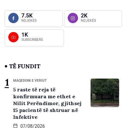
7.5K
2K
NDJEKËS
NDJEKËS
1K
SUBSCRIBERS
TË FUNDIT
MAQEDONI E VERIUT
5 raste të reja të
konfirmuara me ethet e
Nilit Perëndimor, gjithsej
15 pacientë të shtruar në
Infektive
07/08/2026