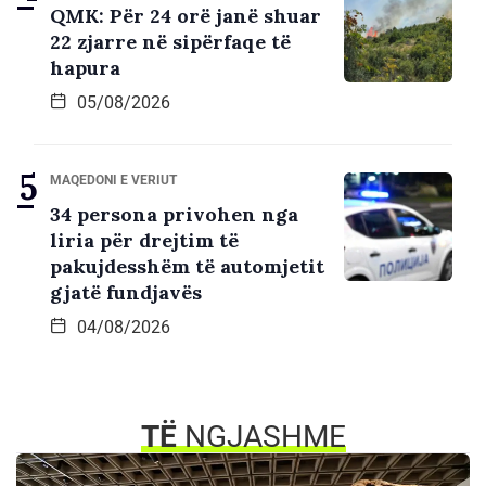
QMK: Për 24 orë janë shuar
22 zjarre në sipërfaqe të
hapura
05/08/2026
MAQEDONI E VERIUT
34 persona privohen nga
liria për drejtim të
pakujdesshëm të automjetit
gjatë fundjavës
04/08/2026
TË
NGJASHME