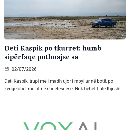
Deti Kaspik po tkurret: humb
sipërfaqe pothuajse sa
02/07/2026
Deti Kaspik, trupi më i madh ujor i mbyllur në botë, po
zvogëlohet me ritme shqetësuese. Nuk bëhet fjalë thjesht