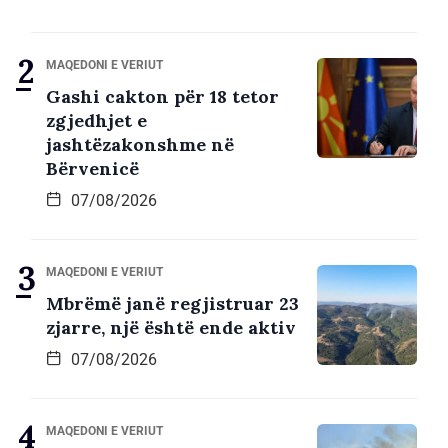
MAQEDONI E VERIUT
Gashi cakton për 18 tetor
zgjedhjet e
jashtëzakonshme në
Bërvenicë
07/08/2026
MAQEDONI E VERIUT
Mbrëmë janë regjistruar 23
zjarre, një është ende aktiv
07/08/2026
MAQEDONI E VERIUT