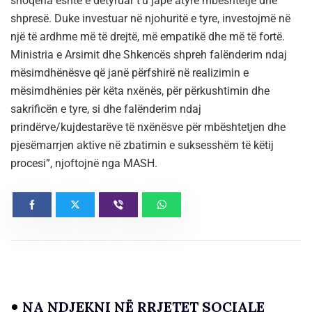
shoqëria është e detyruar t’u japë atyre mbështetje dhe
shpresë. Duke investuar në njohuritë e tyre, investojmë në
një të ardhme më të drejtë, më empatikë dhe më të fortë.
Ministria e Arsimit dhe Shkencës shpreh falënderim ndaj
mësimdhënësve që janë përfshirë në realizimin e
mësimdhënies për këta nxënës, për përkushtimin dhe
sakrificën e tyre, si dhe falënderim ndaj
prindërve/kujdestarëve të nxënësve për mbështetjen dhe
pjesëmarrjen aktive në zbatimin e suksesshëm të këtij
procesi”, njoftojnë nga MASH.
NA NDJEKNI NË RRJETET SOCIALE