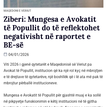
MAQEDONI E VERIUT
Ziberi: Mungesa e Avokatit
të Popullit do të reflektohet
negativisht në raportet e
BE-së
04/01/2026
Viti 2026 i gjenë qytetarët e Maqedonisë së Veriut pa
Avokat të Popullit, institucion që ka një rol kyç në mbrojtjen
e të drejtave të qytetarëve, një boshllëk që i lë ata më pak të
mbrojtur përballë institucioneve.
Mungesa e Avokatit të Popullit për gjashtë muaj e ka sollë
në pikpyetje funskionimin e këtij institucioni në të gjitha