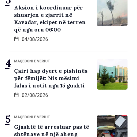
Aksion i koordinuar për
shuarjen e zjarrit në
Kavadar, ekipet në terren
që nga ora 06:00
04/08/2026
MAQEDONI E VERIUT
Çairi hap dyert e pishinës
për fëmijët: Nis mësimi
falas i notit nga 15 gushti
02/08/2026
MAQEDONI E VERIUT
Gjashtë të arrestuar pas të
shtënave në një aheng