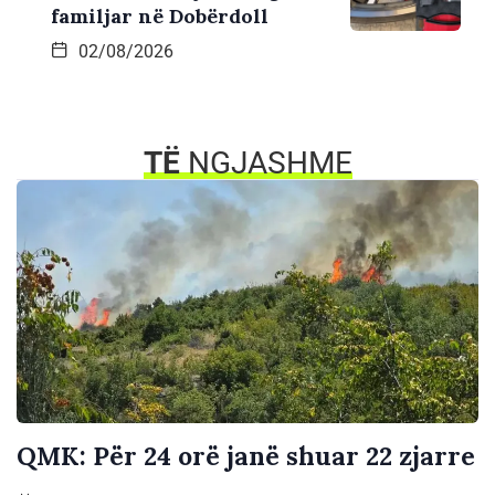
familjar në Dobërdoll
02/08/2026
TË
NGJASHME
QMK: Për 24 orë janë shuar 22 zjarre