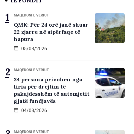
TË FUNDIT
MAQEDONI E VERIUT
QMK: Për 24 orë janë shuar
22 zjarre në sipërfaqe të
hapura
05/08/2026
MAQEDONI E VERIUT
34 persona privohen nga
liria për drejtim të
pakujdesshëm të automjetit
gjatë fundjavës
04/08/2026
MAQEDONI E VERIUT