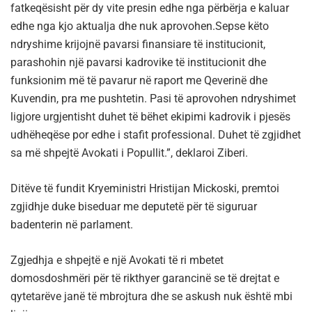
fatkeqësisht për dy vite presin edhe nga përbërja e kaluar
edhe nga kjo aktualja dhe nuk aprovohen.Sepse këto
ndryshime krijojnë pavarsi finansiare të institucionit,
parashohin një pavarsi kadrovike të institucionit dhe
funksionim më të pavarur në raport me Qeverinë dhe
Kuvendin, pra me pushtetin. Pasi të aprovohen ndryshimet
ligjore urgjentisht duhet të bëhet ekipimi kadrovik i pjesës
udhëheqëse por edhe i stafit professional. Duhet të zgjidhet
sa më shpejtë Avokati i Popullit.”, deklaroi Ziberi.
Ditëve të fundit Kryeministri Hristijan Mickoski, premtoi
zgjidhje duke biseduar me deputetë për të siguruar
badenterin në parlament.
Zgjedhja e shpejtë e një Avokati të ri mbetet
domosdoshmëri për të rikthyer garancinë se të drejtat e
qytetarëve janë të mbrojtura dhe se askush nuk është mbi