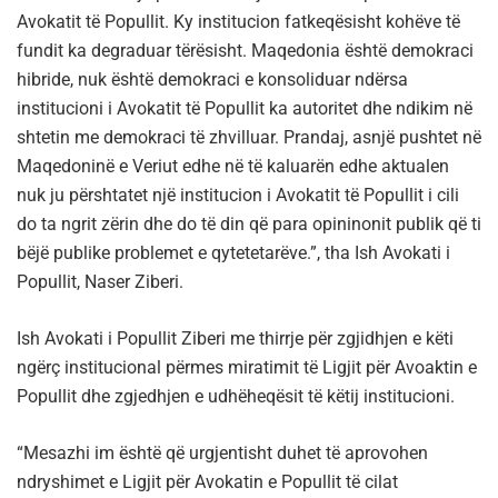
Avokatit të Popullit. Ky institucion fatkeqësisht kohëve të
fundit ka degraduar tërësisht. Maqedonia është demokraci
hibride, nuk është demokraci e konsoliduar ndërsa
institucioni i Avokatit të Popullit ka autoritet dhe ndikim në
shtetin me demokraci të zhvilluar. Prandaj, asnjë pushtet në
Maqedoninë e Veriut edhe në të kaluarën edhe aktualen
nuk ju përshtatet një institucion i Avokatit të Popullit i cili
do ta ngrit zërin dhe do të din që para opininonit publik që ti
bëjë publike problemet e qytetetarëve.”, tha Ish Avokati i
Popullit, Naser Ziberi.
Ish Avokati i Popullit Ziberi me thirrje për zgjidhjen e këti
ngërç institucional përmes miratimit të Ligjit për Avoaktin e
Popullit dhe zgjedhjen e udhëheqësit të këtij institucioni.
“Mesazhi im është që urgjentisht duhet të aprovohen
ndryshimet e Ligjit për Avokatin e Popullit të cilat