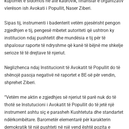
kuptimet e sidomos në atë kadrovik, finansiar e organizativ
vlerëson ish Avokati i Popullit, Naser Ziberi.
Sipas tij, instrumenti i badenterit vetëm pjesërisht pengon
zgjedhjen e tij, pengesë mbetet autoriteti që ushtron ky
institucion ndaj pushtetit dhe mundësia e tij për të
shpalosur raporte të ndryshme që kanë të bëjnë me shkelje
serioze të të drejtave të njeriut.
Neglizhenca ndaj Institucionit të Avokatit të Popullit do të
shënojë pasoja negativë në raportet e BE-së për vendin,
shprehet Ziberi.
“Vetëm me aktin e zgjedhjes së njeriut të parë nuk do të
thotë se Instutucioni i Avokatit të Popullit do të jetë një
instrument ashtu siç e parasheh Kushtetuta dhe standartet
ndërkombëtare. Barometër elementarë për karakterin
demokratik të një pushteti në një vend është pozita e