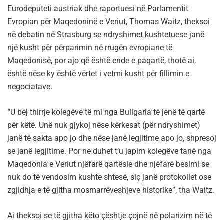
Eurodeputeti austriak dhe raportuesi në Parlamentit
Evropian për Maqedoninë e Veriut, Thomas Waitz, theksoi
në debatin në Strasburg se ndryshimet kushtetuese janë
një kusht për përparimin në rrugën evropiane të
Maqedonisë, por ajo që është ende e paqartë, thotë ai,
është nëse ky është vërtet i vetmi kusht për fillimin e
negociatave.
“U bëj thirrje kolegëve të mi nga Bullgaria të jenë të qartë
për këtë. Unë nuk gjykoj nëse kërkesat (për ndryshimet)
janë të sakta apo jo dhe nëse janë legjitime apo jo, shpresoj
se janë legjitime. Por ne duhet t’u japim kolegëve tanë nga
Maqedonia e Veriut njëfarë qartësie dhe njëfarë besimi se
nuk do të vendosim kushte shtesë, siç janë protokollet ose
zgjidhja e të gjitha mosmarrëveshjeve historike”, tha Waitz.
Ai theksoi se të gjitha këto çështje çojnë në polarizim në të