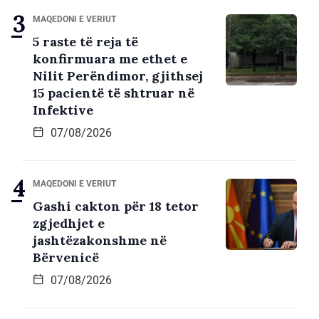
MAQEDONI E VERIUT
5 raste të reja të
konfirmuara me ethet e
Nilit Perëndimor, gjithsej
15 pacientë të shtruar në
Infektive
07/08/2026
MAQEDONI E VERIUT
Gashi cakton për 18 tetor
zgjedhjet e
jashtëzakonshme në
Bërvenicë
07/08/2026