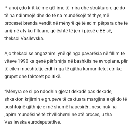
Pranoj çdo kritikë me qëllime të mira dhe strukturore që do
të na ndihmojë dhe do të na mundësojë të thyejmë
proceset brenda vendit në mënyrë që të ecim përpara dhe të
arrijmë aty ku filluam, që është të jemi pjesë e BE-së,
theksoi Vasilevska.
Ajo theksoi se angazhimi ynë që nga pavarësia në fillim të
viteve 1990 ka qenë përfshirja në bashkësinë evropiane, për
të cilën mbështetje erdhi nga të gjitha komunitetet etnike,
grupet dhe faktorët politikë.
“Mënyra se si po ndodhin gjërat dekadë pas dekade,
shkakton krijimin e grupeve të caktuara margjinale që do të
pushtojnë gjithnjë e më shumë hapësirën, nëse nuk na
japim mundësinë të zhvillohemi në atë proces, u tha
Vasilevska eurodeputetëve.