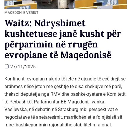
MAQEDONI E VERIUT
Waitz: Ndryshimet
kushtetuese janë kusht për
përparimin në rrugën
evropiane të Maqedonisë
27/11/2025
Kontinenti evropian nuk do të jetë në gjendje të ecë drejt së
ardhmes nëse jeton me çështje të disa shekujve më parë,
theksoi deputetja nga RMV dhe bashkëkryetare e Komitetit
të Përbashkët Parlamentar BE-Maqedoni, Ivanka
Vasilevska, në debatin në Strasburg mbi perspektivat e
negociatave të anëtarësimit, marrëdhëniet e fqinjësisë së
mirë, bashkëpunimin rajonal dhe stabilitetin rajonal.