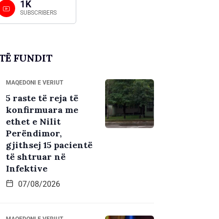
1K
SUBSCRIBERS
TË FUNDIT
MAQEDONI E VERIUT
5 raste të reja të
konfirmuara me
ethet e Nilit
Perëndimor,
gjithsej 15 pacientë
të shtruar në
Infektive
07/08/2026
MAQEDONI E VERIUT