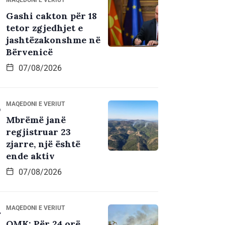
Gashi cakton për 18
tetor zgjedhjet e
jashtëzakonshme në
Bërvenicë
07/08/2026
MAQEDONI E VERIUT
Mbrëmë janë
regjistruar 23
zjarre, një është
ende aktiv
07/08/2026
MAQEDONI E VERIUT
QMK: Për 24 orë