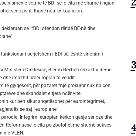
ese nismën e sotme të BDI-së, e cila më shumë i ngjan
jtohet seriozisht, thonë nga ky koalicion.
t deklaruan se “BDI ofendon rëndë BE-në dhe
piane”.
i funksionar i përjetshëm i BDI-së, është sinonim i
si Ministër i Drejtësisë, Blerim Bexheti shkaktoi dëme
e dhe imazhit proeuropian të vendit.
 të gjyqësorit, për pazaret “një prokuror nuk na çon
ptarëve dhe skandalet e tjera ndër vite.
onin kur bën sikur shqetësohet për eurointegrimet,
agjendës së saj “europiane”.
parodie. Integrimi europian kërkon qasje serioze dhe
ndën Reformuese, e cila po zbatohet me shumë sukses
imin e VLEN.