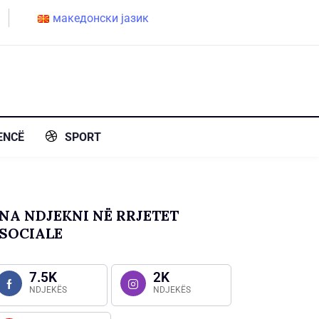
македонски јазик
ENCË
SPORT
NA NDJEKNI NË RRJETET
SOCIALE
7.5K
2K
NDJEKËS
NDJEKËS