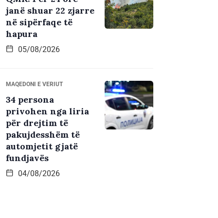
janë shuar 22 zjarre
në sipërfaqe të
hapura
05/08/2026
MAQEDONI E VERIUT
34 persona
privohen nga liria
për drejtim të
pakujdesshëm të
automjetit gjatë
fundjavës
04/08/2026