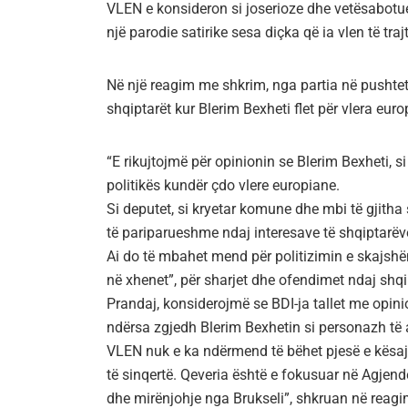
VLEN e konsideron si joserioze dhe vetësabotu
një parodie satirike sesa diçka që ia vlen të tra
Në një reagim me shkrim, nga partia në pushte
shqiptarët kur Blerim Bexheti flet për vlera euro
“E rikujtojmë për opinionin se Blerim Bexheti, s
politikës kundër çdo vlere europiane.
Si deputet, si kryetar komune dhe mbi të gjitha 
të pariparueshme ndaj interesave të shqiptarëv
Ai do të mbahet mend për politizimin e skajshëm
në xhenet”, për sharjet dhe ofendimet ndaj shqi
Prandaj, konsiderojmë se BDI-ja tallet me opini
ndërsa zgjedh Blerim Bexhetin si personazh të 
VLEN nuk e ka ndërmend të bëhet pjesë e kësaj 
të sinqertë. Qeveria është e fokusuar në Agje
dhe mirënjohje nga Brukseli”, shkruan në reag