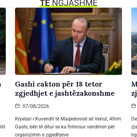
TË
NGJASHME
a
Gashi cakton për 18 tetor
M
zgjedhjet e jashtëzakonshme
z
07/08/2026
Kryetari i Kuvendit të Maqedonisë së Veriut, Afrim
De
lit
Gashi, bëri të ditur se ka firmosur vendimin për
zj
organizimin e zgjedhjeve
ng