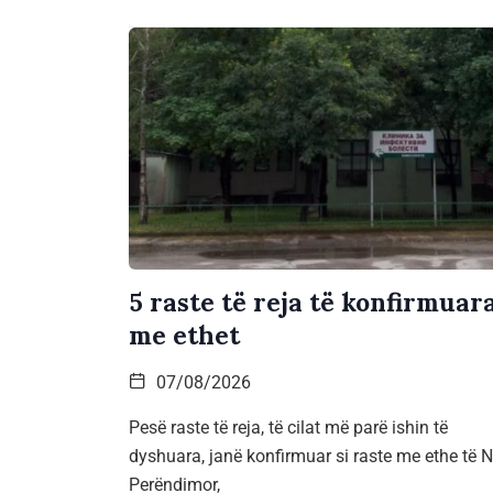
5 raste të reja të konfirmuar
me ethet
07/08/2026
Pesë raste të reja, të cilat më parë ishin të
dyshuara, janë konfirmuar si raste me ethe të Ni
Perëndimor,