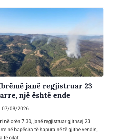
brëmë janë regjistruar 23
jarre, një është ende
07/08/2026
ri në orën 7:30, janë regjistruar gjithsej 23
arre në hapësira të hapura në të gjithë vendin,
a të cilat