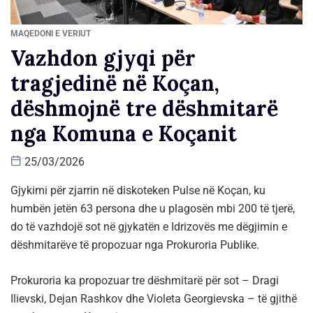
MAQEDONI E VERIUT
Vazhdon gjyqi për
tragjedinë në Koçan,
dëshmojnë tre dëshmitarë
nga Komuna e Koçanit
25/03/2026
Gjykimi për zjarrin në diskoteken Pulse në Koçan, ku
humbën jetën 63 persona dhe u plagosën mbi 200 të tjerë,
do të vazhdojë sot në gjykatën e Idrizovës me dëgjimin e
dëshmitarëve të propozuar nga Prokuroria Publike.
Prokuroria ka propozuar tre dëshmitarë për sot – Dragi
Ilievski, Dejan Rashkov dhe Violeta Georgievska – të gjithë