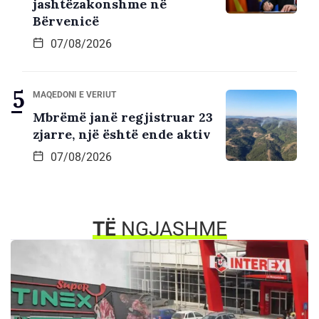
jashtëzakonshme në
Bërvenicë
07/08/2026
MAQEDONI E VERIUT
Mbrëmë janë regjistruar 23
zjarre, një është ende aktiv
07/08/2026
TË
NGJASHME