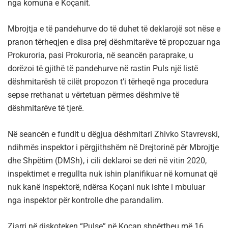
nga komuna e Koçanit.
Mbrojtja e të pandehurve do të duhet të deklarojë sot nëse e
pranon tërheqjen e disa prej dëshmitarëve të propozuar nga
Prokuroria, pasi Prokuroria, në seancën paraprake, u
dorëzoi të gjithë të pandehurve në rastin Puls një listë
dëshmitarësh të cilët propozon t’i tërheqë nga procedura
sepse rrethanat u vërtetuan përmes dëshmive të
dëshmitarëve të tjerë.
Në seancën e fundit u dëgjua dëshmitari Zhivko Stavrevski,
ndihmës inspektor i përgjithshëm në Drejtorinë për Mbrojtje
dhe Shpëtim (DMSh), i cili deklaroi se deri në vitin 2020,
inspektimet e rregullta nuk ishin planifikuar në komunat që
nuk kanë inspektorë, ndërsa Koçani nuk ishte i mbuluar
nga inspektor për kontrolle dhe parandalim.
Zjarri në diskoteken “Pulse” në Koçan shpërtheu më 16