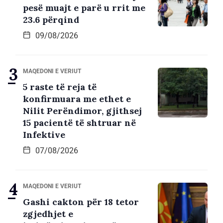
pesë muajt e parë u rrit me
23.6 përqind
09/08/2026
MAQEDONI E VERIUT
5 raste të reja të
konfirmuara me ethet e
Nilit Perëndimor, gjithsej
15 pacientë të shtruar në
Infektive
07/08/2026
MAQEDONI E VERIUT
Gashi cakton për 18 tetor
zgjedhjet e