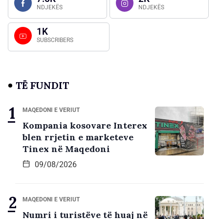
NDJEKËS
NDJEKËS
1K
SUBSCRIBERS
TË FUNDIT
MAQEDONI E VERIUT
Kompania kosovare Interex
blen rrjetin e marketeve
Tinex në Maqedoni
09/08/2026
MAQEDONI E VERIUT
Numri i turistëve të huaj në