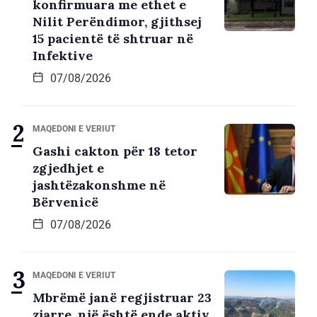
konfirmuara me ethet e
Nilit Perëndimor, gjithsej
15 pacientë të shtruar në
Infektive
07/08/2026
MAQEDONI E VERIUT
Gashi cakton për 18 tetor
zgjedhjet e
jashtëzakonshme në
Bërvenicë
07/08/2026
MAQEDONI E VERIUT
Mbrëmë janë regjistruar 23
zjarre, një është ende aktiv