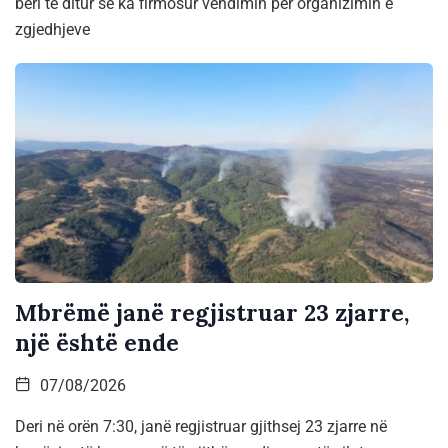
bëri të ditur se ka firmosur vendimin për organizimin e
zgjedhjeve
Mbrëmë janë regjistruar 23 zjarre,
një është ende
07/08/2026
Deri në orën 7:30, janë regjistruar gjithsej 23 zjarre në