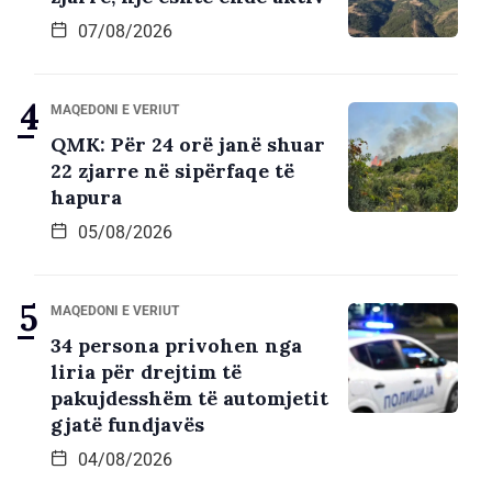
07/08/2026
MAQEDONI E VERIUT
QMK: Për 24 orë janë shuar
22 zjarre në sipërfaqe të
hapura
05/08/2026
MAQEDONI E VERIUT
34 persona privohen nga
liria për drejtim të
pakujdesshëm të automjetit
gjatë fundjavës
04/08/2026