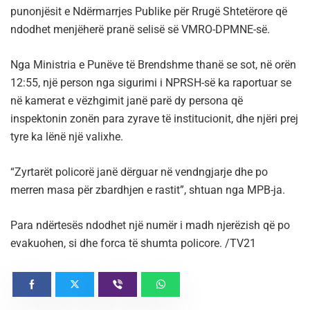
punonjësit e Ndërmarrjes Publike për Rrugë Shtetërore që
ndodhet menjëherë pranë selisë së VMRO-DPMNE-së.
Nga Ministria e Punëve të Brendshme thanë se sot, në orën
12:55, një person nga sigurimi i NPRSH-së ka raportuar se
në kamerat e vëzhgimit janë parë dy persona që
inspektonin zonën para zyrave të institucionit, dhe njëri prej
tyre ka lënë një valixhe.
“Zyrtarët policorë janë dërguar në vendngjarje dhe po
merren masa për zbardhjen e rastit”, shtuan nga MPB-ja.
Para ndërtesës ndodhet një numër i madh njerëzish që po
evakuohen, si dhe forca të shumta policore. /TV21