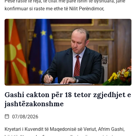
Pesë raste të reja, të cilat më parë ishin të dyshuara, janë
konfirmuar si raste me ethe të Nilit Perëndimor,
Gashi cakton për 18 tetor zgjedhjet e
jashtëzakonshme
07/08/2026
Kryetari i Kuvendit të Maqedonisë së Veriut, Afrim Gashi,