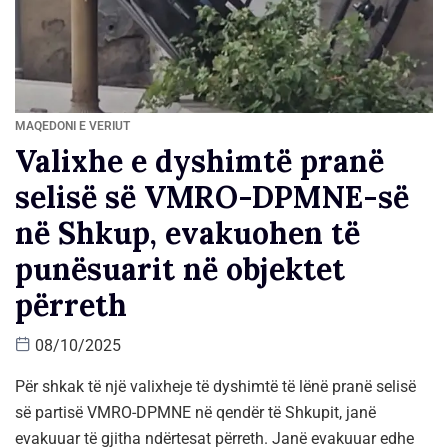
MAQEDONI E VERIUT
Valixhe e dyshimtë pranë
selisë së VMRO-DPMNE-së
në Shkup, evakuohen të
punësuarit në objektet
përreth
08/10/2025
Për shkak të një valixheje të dyshimtë të lënë pranë selisë
së partisë VMRO-DPMNE në qendër të Shkupit, janë
evakuuar të gjitha ndërtesat përreth. Janë evakuuar edhe