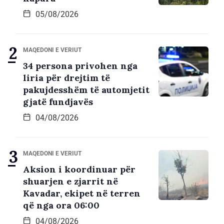
05/08/2026
MAQEDONI E VERIUT
34 persona privohen nga
liria për drejtim të
pakujdesshëm të automjetit
gjatë fundjavës
04/08/2026
MAQEDONI E VERIUT
Aksion i koordinuar për
shuarjen e zjarrit në
Kavadar, ekipet në terren
që nga ora 06:00
04/08/2026