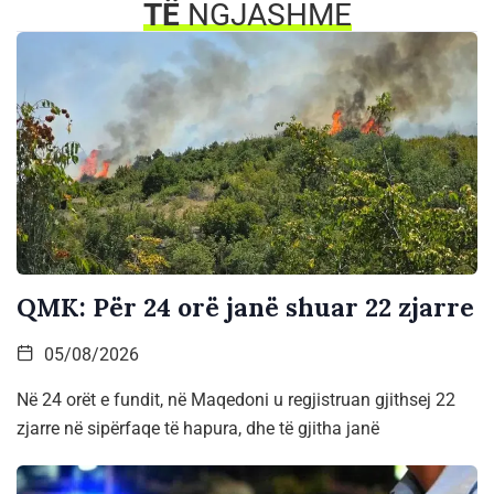
TË
NGJASHME
QMK: Për 24 orë janë shuar 22 zjarre
05/08/2026
Në 24 orët e fundit, në Maqedoni u regjistruan gjithsej 22
zjarre në sipërfaqe të hapura, dhe të gjitha janë