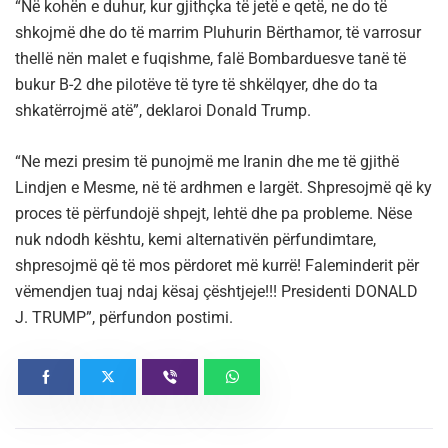
“Në kohën e duhur, kur gjithçka të jetë e qetë, ne do të
shkojmë dhe do të marrim Pluhurin Bërthamor, të varrosur
thellë nën malet e fuqishme, falë Bombarduesve tanë të
bukur B-2 dhe pilotëve të tyre të shkëlqyer, dhe do ta
shkatërrojmë atë”, deklaroi Donald Trump.
“Ne mezi presim të punojmë me Iranin dhe me të gjithë
Lindjen e Mesme, në të ardhmen e largët. Shpresojmë që ky
proces të përfundojë shpejt, lehtë dhe pa probleme. Nëse
nuk ndodh kështu, kemi alternativën përfundimtare,
shpresojmë që të mos përdoret më kurrë! Faleminderit për
vëmendjen tuaj ndaj kësaj çështjeje!!! Presidenti DONALD
J. TRUMP”, përfundon postimi.