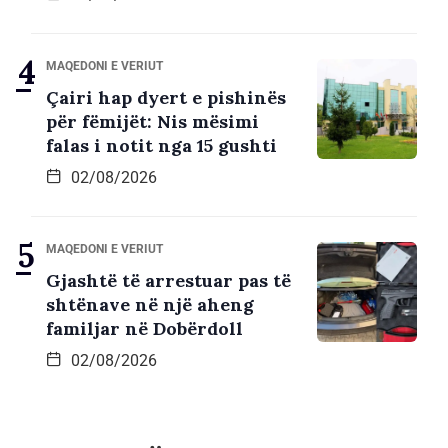
MAQEDONI E VERIUT
Çairi hap dyert e pishinës
për fëmijët: Nis mësimi
falas i notit nga 15 gushti
02/08/2026
MAQEDONI E VERIUT
Gjashtë të arrestuar pas të
shtënave në një aheng
familjar në Dobërdoll
02/08/2026