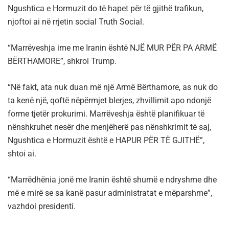
Ngushtica e Hormuzit do të hapet për të gjithë trafikun,
njoftoi ai në rrjetin social Truth Social.
“Marrëveshja ime me Iranin është NJË MUR PËR PA ARMË
BËRTHAMORE”, shkroi Trump.
“Në fakt, ata nuk duan më një Armë Bërthamore, as nuk do
ta kenë një, qoftë nëpërmjet blerjes, zhvillimit apo ndonjë
forme tjetër prokurimi. Marrëveshja është planifikuar të
nënshkruhet nesër dhe menjëherë pas nënshkrimit të saj,
Ngushtica e Hormuzit është e HAPUR PËR TË GJITHË”,
shtoi ai.
“Marrëdhënia jonë me Iranin është shumë e ndryshme dhe
më e mirë se sa kanë pasur administratat e mëparshme”,
vazhdoi presidenti.