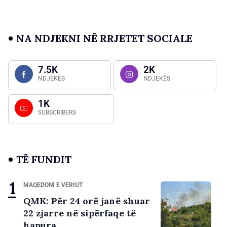
NA NDJEKNI NË RRJETET SOCIALE
7.5K
2K
NDJEKËS
NDJEKËS
1K
SUBSCRIBERS
TË FUNDIT
MAQEDONI E VERIUT
QMK: Për 24 orë janë shuar
22 zjarre në sipërfaqe të
hapura