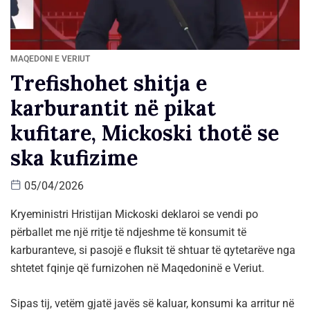
MAQEDONI E VERIUT
Trefishohet shitja e
karburantit në pikat
kufitare, Mickoski thotë se
ska kufizime
05/04/2026
Kryeministri Hristijan Mickoski deklaroi se vendi po
përballet me një rritje të ndjeshme të konsumit të
karburanteve, si pasojë e fluksit të shtuar të qytetarëve nga
shtetet fqinje që furnizohen në Maqedoninë e Veriut.
Sipas tij, vetëm gjatë javës së kaluar, konsumi ka arritur në