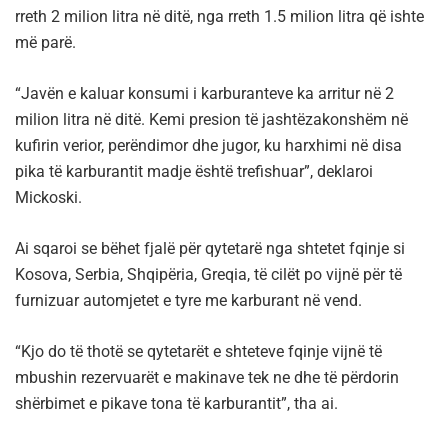
rreth 2 milion litra në ditë, nga rreth 1.5 milion litra që ishte
më parë.
“Javën e kaluar konsumi i karburanteve ka arritur në 2
milion litra në ditë. Kemi presion të jashtëzakonshëm në
kufirin verior, perëndimor dhe jugor, ku harxhimi në disa
pika të karburantit madje është trefishuar”, deklaroi
Mickoski.
Ai sqaroi se bëhet fjalë për qytetarë nga shtetet fqinje si
Kosova, Serbia, Shqipëria, Greqia, të cilët po vijnë për të
furnizuar automjetet e tyre me karburant në vend.
“Kjo do të thotë se qytetarët e shteteve fqinje vijnë të
mbushin rezervuarët e makinave tek ne dhe të përdorin
shërbimet e pikave tona të karburantit”, tha ai.