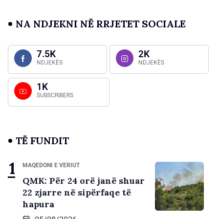
NA NDJEKNI NË RRJETET SOCIALE
7.5K
2K
NDJEKËS
NDJEKËS
1K
SUBSCRIBERS
TË FUNDIT
MAQEDONI E VERIUT
QMK: Për 24 orë janë shuar
22 zjarre në sipërfaqe të
hapura