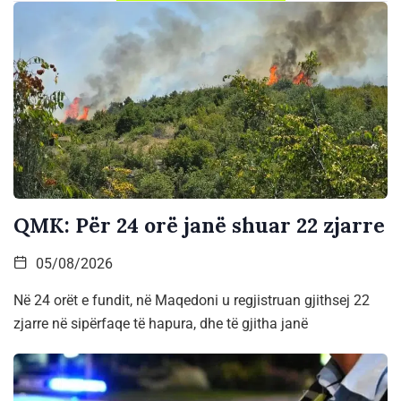
QMK: Për 24 orë janë shuar 22 zjarre
05/08/2026
Në 24 orët e fundit, në Maqedoni u regjistruan gjithsej 22
zjarre në sipërfaqe të hapura, dhe të gjitha janë