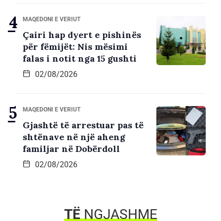
MAQEDONI E VERIUT
Çairi hap dyert e pishinës
për fëmijët: Nis mësimi
falas i notit nga 15 gushti
02/08/2026
MAQEDONI E VERIUT
Gjashtë të arrestuar pas të
shtënave në një aheng
familjar në Dobërdoll
02/08/2026
TË
NGJASHME