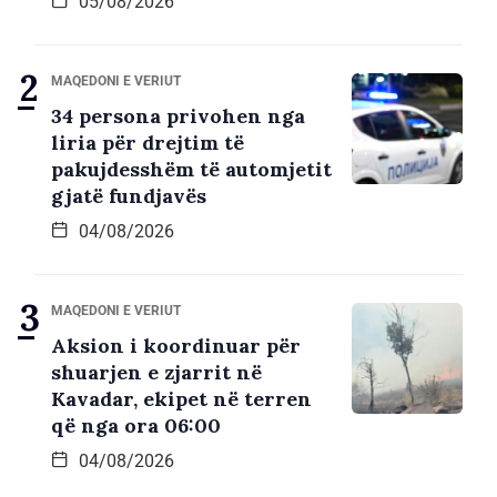
05/08/2026
MAQEDONI E VERIUT
34 persona privohen nga
liria për drejtim të
pakujdesshëm të automjetit
gjatë fundjavës
04/08/2026
MAQEDONI E VERIUT
Aksion i koordinuar për
shuarjen e zjarrit në
Kavadar, ekipet në terren
që nga ora 06:00
04/08/2026