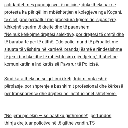
solidaritet mes punonjësve të policisë, duke theksuar se
protesta ka për qëllim mbështetjen e kolegjëve nga Koçani,
të cilët janë përballur me procedura ligjore që, sipas tyre,
kërkojnë sqarim të drejtë dhe të paanshëm.
“Ne nuk kërkojmë drejtësi selektive, por drejtësi të drejtë dhe
të barabartë për të gjithë. Çdo polic mund të përballet me
situata të vështira në karrierë, prandaj është e rëndësishme
të jemi bashkë dhe të mbështesim njëri-tjetrin,” thuhet në
komunikatën e Indikatës së Pavarur të Policisë.
Sindikata thekson se qëllimi i këtij tubimi nuk është
përplasje, por shprehje e bashkimit profesional dhe kërkesë
për transparencë dhe drejtësi në institucionet shtetërore.
“Ne jemi një ekip — së bashku gjithmonë!”, përfundon
thirrja drejtuar policëve në të gjithë vendin.TS