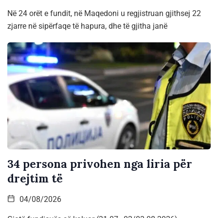
Në 24 orët e fundit, në Maqedoni u regjistruan gjithsej 22
zjarre në sipërfaqe të hapura, dhe të gjitha janë
34 persona privohen nga liria për
drejtim të
04/08/2026