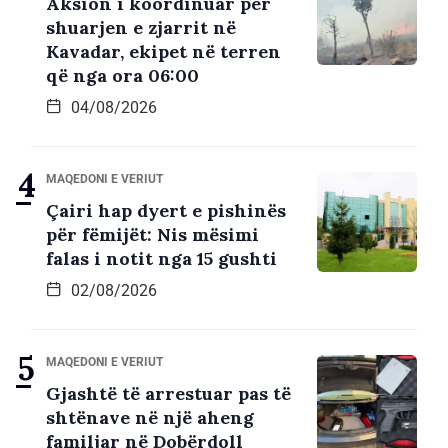
Aksion i koordinuar për
shuarjen e zjarrit në
Kavadar, ekipet në terren
që nga ora 06:00
04/08/2026
MAQEDONI E VERIUT
Çairi hap dyert e pishinës
për fëmijët: Nis mësimi
falas i notit nga 15 gushti
02/08/2026
MAQEDONI E VERIUT
Gjashtë të arrestuar pas të
shtënave në një aheng
familjar në Dobërdoll