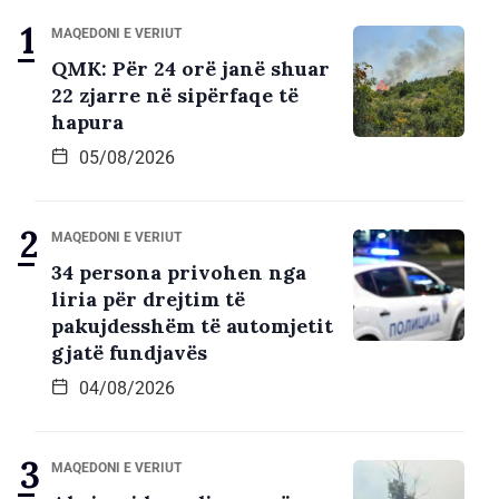
MAQEDONI E VERIUT
QMK: Për 24 orë janë shuar
22 zjarre në sipërfaqe të
hapura
05/08/2026
MAQEDONI E VERIUT
34 persona privohen nga
liria për drejtim të
pakujdesshëm të automjetit
gjatë fundjavës
04/08/2026
MAQEDONI E VERIUT