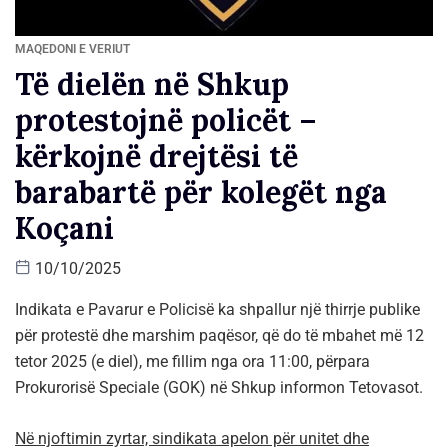
MAQEDONI E VERIUT
Të dielën në Shkup
protestojnë policët –
kërkojnë drejtësi të
barabartë për kolegët nga
Koçani
10/10/2025
Indikata e Pavarur e Policisë ka shpallur një thirrje publike
për protestë dhe marshim paqësor, që do të mbahet më 12
tetor 2025 (e diel), me fillim nga ora 11:00, përpara
Prokurorisë Speciale (GOK) në Shkup informon Tetovasot.
Në njoftimin zyrtar, sindikata apelon për unitet dhe