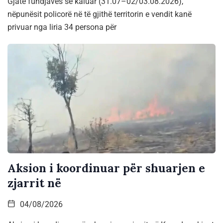
Gjatë fundjavës së kaluar (31.07–02/03.08.2026),
nëpunësit policorë në të gjithë territorin e vendit kanë
privuar nga liria 34 persona për
Aksion i koordinuar për shuarjen e
zjarrit në
04/08/2026