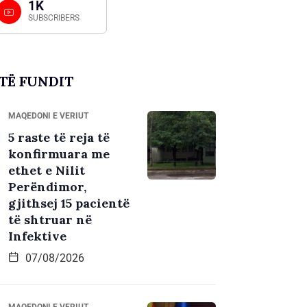
1K
SUBSCRIBERS
TË FUNDIT
MAQEDONI E VERIUT
5 raste të reja të
konfirmuara me
ethet e Nilit
Perëndimor,
gjithsej 15 pacientë
të shtruar në
Infektive
07/08/2026
MAQEDONI E VERIUT