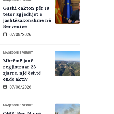
Gashi cakton për 18
tetor zgjedhjet e
jashtëzakonshme në
Bërvenicë
07/08/2026
MAQEDONI E VERIUT
Mbrëmë janë
regjistruar 23
zjarre, një është
ende aktiv
07/08/2026
MAQEDONI E VERIUT
QMK: Për 24 orë