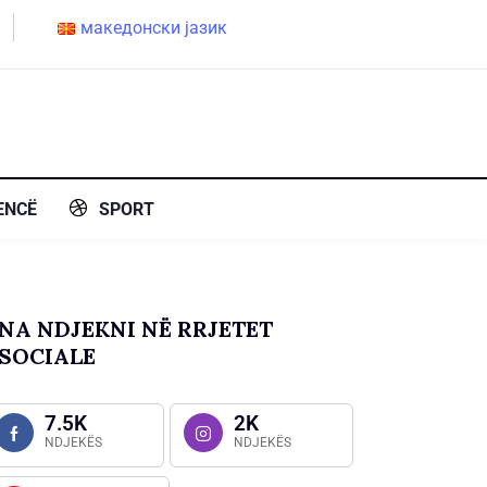
македонски јазик
ENCË
SPORT
NA NDJEKNI NË RRJETET
SOCIALE
7.5K
2K
NDJEKËS
NDJEKËS