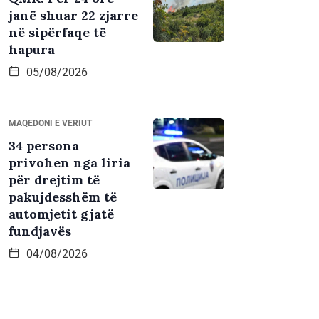
janë shuar 22 zjarre
në sipërfaqe të
hapura
05/08/2026
MAQEDONI E VERIUT
34 persona
privohen nga liria
për drejtim të
pakujdesshëm të
automjetit gjatë
fundjavës
04/08/2026