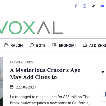
RAJON
BOTË
EKONOMI
AI & SHK
EKONOMI
VIDEO
A Mysterious Crater’s Age
May Add Clues to
22/06/2021
Lo managed to make it hers for $28 million.The
Bronx native acquires a new home in California,