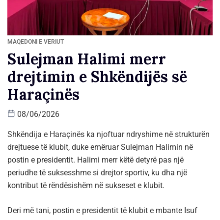
MAQEDONI E VERIUT
Sulejman Halimi merr
drejtimin e Shkëndijës së
Haraçinës
08/06/2026
Shkëndija e Haraçinës ka njoftuar ndryshime në strukturën
drejtuese të klubit, duke emëruar Sulejman Halimin në
postin e presidentit. Halimi merr këtë detyrë pas një
periudhe të suksesshme si drejtor sportiv, ku dha një
kontribut të rëndësishëm në sukseset e klubit.
Deri më tani, postin e presidentit të klubit e mbante Isuf