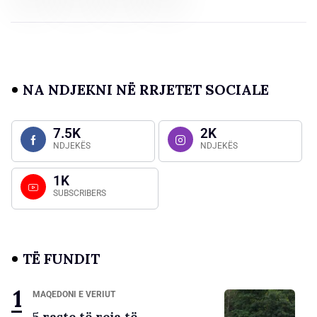
NA NDJEKNI NË RRJETET SOCIALE
7.5K
2K
NDJEKËS
NDJEKËS
1K
SUBSCRIBERS
TË FUNDIT
MAQEDONI E VERIUT
5 raste të reja të