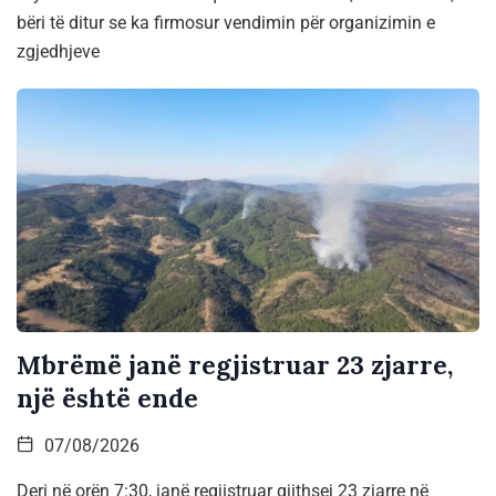
bëri të ditur se ka firmosur vendimin për organizimin e
zgjedhjeve
Mbrëmë janë regjistruar 23 zjarre,
një është ende
07/08/2026
Deri në orën 7:30, janë regjistruar gjithsej 23 zjarre në