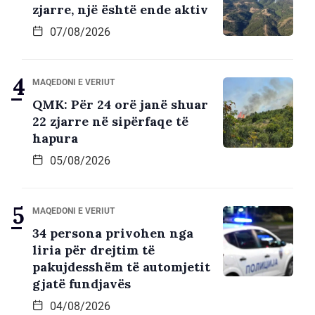
zjarre, një është ende aktiv
07/08/2026
MAQEDONI E VERIUT
QMK: Për 24 orë janë shuar
22 zjarre në sipërfaqe të
hapura
05/08/2026
MAQEDONI E VERIUT
34 persona privohen nga
liria për drejtim të
pakujdesshëm të automjetit
gjatë fundjavës
04/08/2026