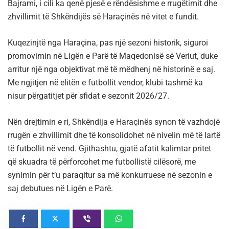
Bajrami, i cili ka qenë pjesë e rëndësishme e rrugëtimit dhe
zhvillimit të Shkëndijës së Haraçinës në vitet e fundit.
Kuqezinjtë nga Haraçina, pas një sezoni historik, siguroi
promovimin në Ligën e Parë të Maqedonisë së Veriut, duke
arritur një nga objektivat më të mëdhenj në historinë e saj.
Me ngjitjen në elitën e futbollit vendor, klubi tashmë ka
nisur përgatitjet për sfidat e sezonit 2026/27.
Nën drejtimin e ri, Shkëndija e Haraçinës synon të vazhdojë
rrugën e zhvillimit dhe të konsolidohet në nivelin më të lartë
të futbollit në vend. Gjithashtu, gjatë afatit kalimtar pritet
që skuadra të përforcohet me futbollistë cilësorë, me
synimin për t’u paraqitur sa më konkurruese në sezonin e
saj debutues në Ligën e Parë.