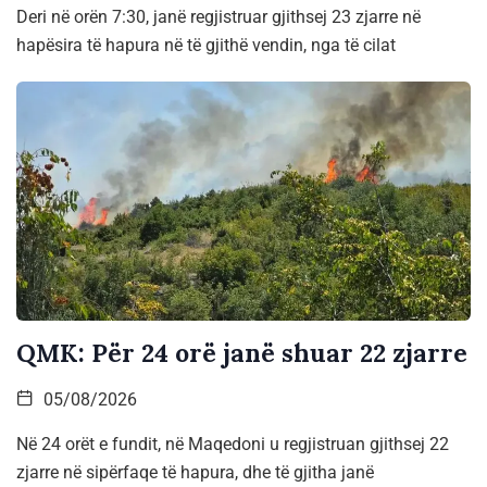
Deri në orën 7:30, janë regjistruar gjithsej 23 zjarre në
hapësira të hapura në të gjithë vendin, nga të cilat
QMK: Për 24 orë janë shuar 22 zjarre
05/08/2026
Në 24 orët e fundit, në Maqedoni u regjistruan gjithsej 22
zjarre në sipërfaqe të hapura, dhe të gjitha janë