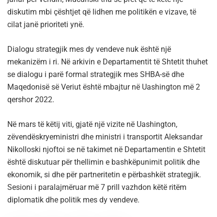
diskutim mbi çështjet që lidhen me politikën e vizave, të
cilat janë prioriteti ynë.
Dialogu strategjik mes dy vendeve nuk është një
mekanizëm i ri. Në arkivin e Departamentit të Shtetit thuhet
se dialogu i parë formal strategjik mes SHBA-së dhe
Maqedonisë së Veriut është mbajtur në Uashington më 2
qershor 2022.
Në mars të këtij viti, gjatë një vizite në Uashington,
zëvendëskryeministri dhe ministri i transportit Aleksandar
Nikolloski njoftoi se në takimet në Departamentin e Shtetit
është diskutuar për thellimin e bashkëpunimit politik dhe
ekonomik, si dhe për partneritetin e përbashkët strategjik.
Sesioni i paralajmëruar më 7 prill vazhdon këtë ritëm
diplomatik dhe politik mes dy vendeve.