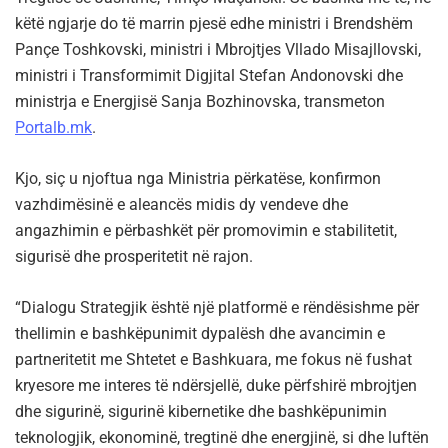
këtë ngjarje do të marrin pjesë edhe ministri i Brendshëm
Pançe Toshkovski, ministri i Mbrojtjes Vllado Misajllovski,
ministri i Transformimit Digjital Stefan Andonovski dhe
ministrja e Energjisë Sanja Bozhinovska, transmeton
Portalb.mk
.
Kjo, siç u njoftua nga Ministria përkatëse, konfirmon
vazhdimësinë e aleancës midis dy vendeve dhe
angazhimin e përbashkët për promovimin e stabilitetit,
sigurisë dhe prosperitetit në rajon.
“Dialogu Strategjik është një platformë e rëndësishme për
thellimin e bashkëpunimit dypalësh dhe avancimin e
partneritetit me Shtetet e Bashkuara, me fokus në fushat
kryesore me interes të ndërsjellë, duke përfshirë mbrojtjen
dhe sigurinë, sigurinë kibernetike dhe bashkëpunimin
teknologjik, ekonominë, tregtinë dhe energjinë, si dhe luftën