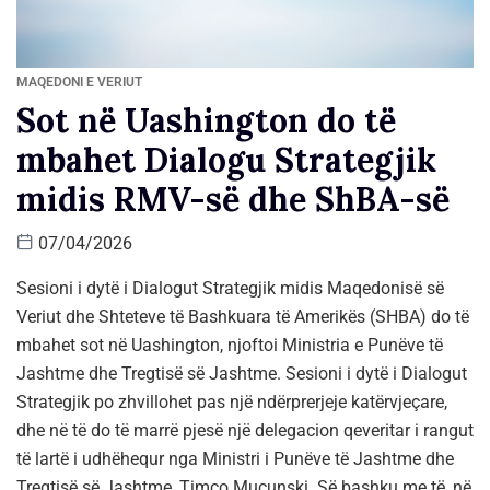
MAQEDONI E VERIUT
Sot në Uashington do të
mbahet Dialogu Strategjik
midis RMV-së dhe ShBA-së
07/04/2026
Sesioni i dytë i Dialogut Strategjik midis Maqedonisë së
Veriut dhe Shteteve të Bashkuara të Amerikës (SHBA) do të
mbahet sot në Uashington, njoftoi Ministria e Punëve të
Jashtme dhe Tregtisë së Jashtme. Sesioni i dytë i Dialogut
Strategjik po zhvillohet pas një ndërprerjeje katërvjeçare,
dhe në të do të marrë pjesë një delegacion qeveritar i rangut
të lartë i udhëhequr nga Ministri i Punëve të Jashtme dhe
Tregtisë së Jashtme, Timço Muçunski. Së bashku me të, në