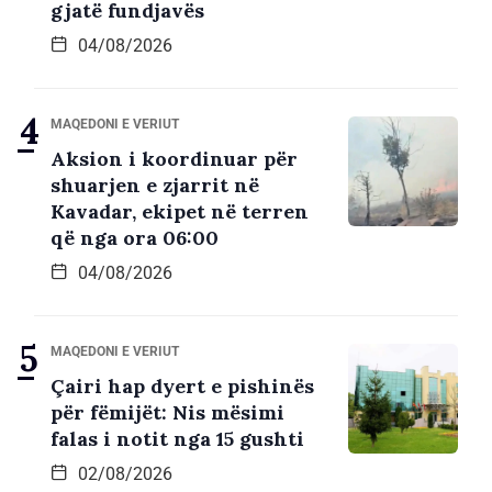
gjatë fundjavës
04/08/2026
MAQEDONI E VERIUT
Aksion i koordinuar për
shuarjen e zjarrit në
Kavadar, ekipet në terren
që nga ora 06:00
04/08/2026
MAQEDONI E VERIUT
Çairi hap dyert e pishinës
për fëmijët: Nis mësimi
falas i notit nga 15 gushti
02/08/2026