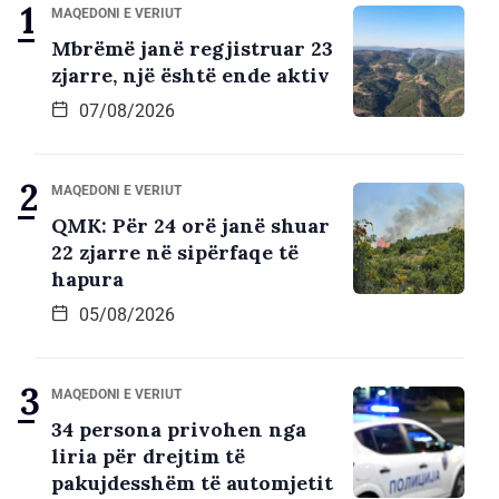
MAQEDONI E VERIUT
Mbrëmë janë regjistruar 23
zjarre, një është ende aktiv
07/08/2026
MAQEDONI E VERIUT
QMK: Për 24 orë janë shuar
22 zjarre në sipërfaqe të
hapura
05/08/2026
MAQEDONI E VERIUT
34 persona privohen nga
liria për drejtim të
pakujdesshëm të automjetit