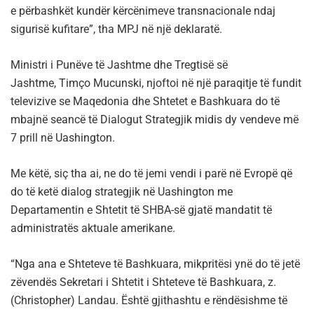
e përbashkët kundër kërcënimeve transnacionale ndaj
sigurisë kufitare”, tha MPJ në një deklaratë.
Ministri i Punëve të Jashtme dhe Tregtisë së
Jashtme, Timço Mucunski, njoftoi në një paraqitje të fundit
televizive se Maqedonia dhe Shtetet e Bashkuara do të
mbajnë seancë të Dialogut Strategjik midis dy vendeve më
7 prill në Uashington.
Me këtë, siç tha ai, ne do të jemi vendi i parë në Evropë që
do të ketë dialog strategjik në Uashington me
Departamentin e Shtetit të SHBA-së gjatë mandatit të
administratës aktuale amerikane.
“Nga ana e Shteteve të Bashkuara, mikpritësi ynë do të jetë
zëvendës Sekretari i Shtetit i Shteteve të Bashkuara, z.
(Christopher) Landau. Është gjithashtu e rëndësishme të