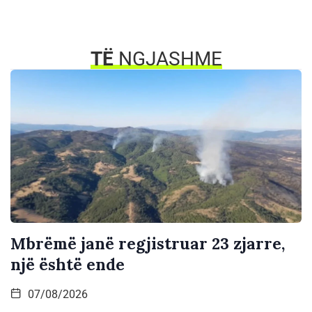
TË
NGJASHME
Mbrëmë janë regjistruar 23 zjarre,
një është ende
07/08/2026