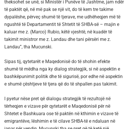
theksohet se unë, si Ministër i Punëve të Jashtme, jam ndër
të paktët që, në më pak se një vit, do të kem tre takime
dypalëshe, përveç shumë të tjerave, me udhëheqjen më të
ngushtë të Departamentit të Shtetit të SHBA-së – majin e
kaluar me z. (Marco) Rubio, këtë vjeshtë, në kuadër të
takimit ministror me z. Landau dhe tani përsëri me z.
Landau”, tha Mucunski.
Sipas tij, qytetarët e Maqedonisë do të shohin efekte
shumë të mëdha nga ky dialog strategjik, si në aspektin e
bashkëpunimit politik dhe të sigurisë, por edhe në aspektin
e shumë çështjeve të tjera që do të shpallen pas takimit.
I pyetur nëse pret që dialogu strategjik të rezultojë në
tërheqjen e vizave për qytetarët e Maqedonisë për në
Shtetet e Bashkuara ose të paktën në kthimin e vizave të
emigrantëve, lëshimin e të cilave SHBA-të e ndaluan në
janar për vendin, Mucunski tha se pret që të ketë një