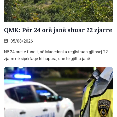
QMK: Për 24 orë janë shuar 22 zjarre
05/08/2026
Në 24 orët e fundit, në Maqedoni u regjistruan gjithsej 22
zjarre në sipërfaqe të hapura, dhe të gjitha janë