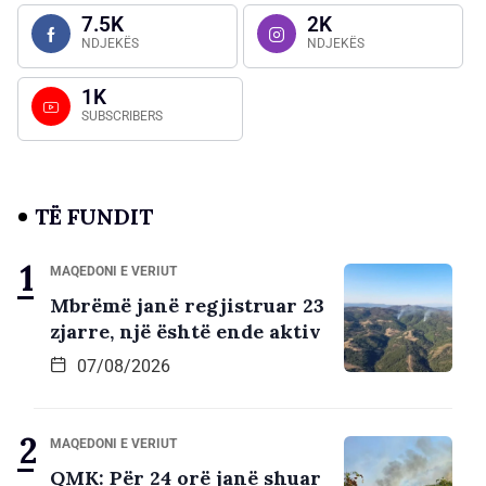
7.5K
2K
NDJEKËS
NDJEKËS
1K
SUBSCRIBERS
TË FUNDIT
MAQEDONI E VERIUT
Mbrëmë janë regjistruar 23
zjarre, një është ende aktiv
07/08/2026
MAQEDONI E VERIUT
QMK: Për 24 orë janë shuar