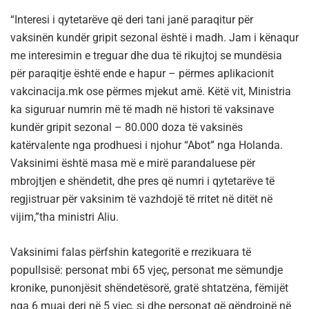
“Interesi i qytetarëve që deri tani janë paraqitur për
vaksinën kundër gripit sezonal është i madh. Jam i kënaqur
me interesimin e treguar dhe dua të rikujtoj se mundësia
për paraqitje është ende e hapur – përmes aplikacionit
vakcinacija.mk ose përmes mjekut amë. Këtë vit, Ministria
ka siguruar numrin më të madh në histori të vaksinave
kundër gripit sezonal – 80.000 doza të vaksinës
katërvalente nga prodhuesi i njohur “Abot” nga Holanda.
Vaksinimi është masa më e mirë parandaluese për
mbrojtjen e shëndetit, dhe pres që numri i qytetarëve të
regjistruar për vaksinim të vazhdojë të rritet në ditët në
vijim,”tha ministri Aliu.
Vaksinimi falas përfshin kategoritë e rrezikuara të
popullsisë: personat mbi 65 vjeç, personat me sëmundje
kronike, punonjësit shëndetësorë, gratë shtatzëna, fëmijët
nga 6 muaj deri në 5 vjeç, si dhe personat që qëndrojnë në