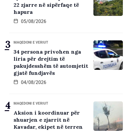
22 zjarre në sipërfaqe të
hapura
05/08/2026
MAQEDONI E VERIUT
34 persona privohen nga
liria për drejtim të
pakujdesshëm të automjetit
gjatë fundjavës
04/08/2026
MAQEDONI E VERIUT
Aksion i koordinuar për
shuarjen e zjarrit në
Kavadar, ekipet në terren