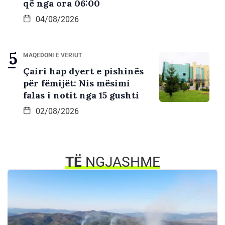
që nga ora 06:00
04/08/2026
MAQEDONI E VERIUT
Çairi hap dyert e pishinës
për fëmijët: Nis mësimi
falas i notit nga 15 gushti
02/08/2026
TË
NGJASHME