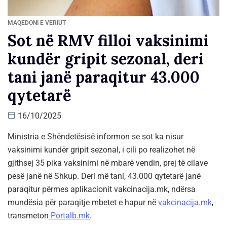
MAQEDONI E VERIUT
Sot në RMV filloi vaksinimi
kundër gripit sezonal, deri
tani janë paraqitur 43.000
qytetarë
16/10/2025
Ministria e Shëndetësisë informon se sot ka nisur
vaksinimi kundër gripit sezonal, i cili po realizohet në
gjithsej 35 pika vaksinimi në mbarë vendin, prej të cilave
pesë janë në Shkup. Deri më tani, 43.000 qytetarë janë
paraqitur përmes aplikacionit vakcinacija.mk, ndërsa
mundësia për paraqitje mbetet e hapur në
vakcinacija.mk
,
transmeton
Portalb.mk
.