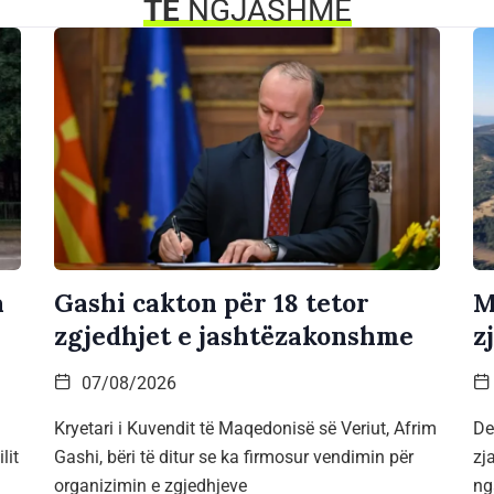
TË
NGJASHME
a
Gashi cakton për 18 tetor
M
zgjedhjet e jashtëzakonshme
z
07/08/2026
Kryetari i Kuvendit të Maqedonisë së Veriut, Afrim
De
lit
Gashi, bëri të ditur se ka firmosur vendimin për
zj
organizimin e zgjedhjeve
ng