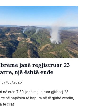
brëmë janë regjistruar 23
jarre, një është ende
07/08/2026
ri në orën 7:30, janë regjistruar gjithsej 23
arre në hapësira të hapura në të gjithë vendin,
a të cilat