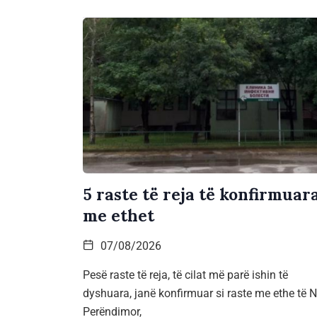
5 raste të reja të konfirmuar
me ethet
07/08/2026
Pesë raste të reja, të cilat më parë ishin të
dyshuara, janë konfirmuar si raste me ethe të Ni
Perëndimor,