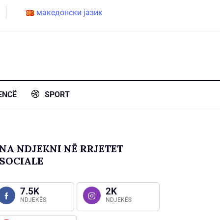
македонски јазик
ENCË
SPORT
NA NDJEKNI NË RRJETET
SOCIALE
7.5K
2K
NDJEKËS
NDJEKËS