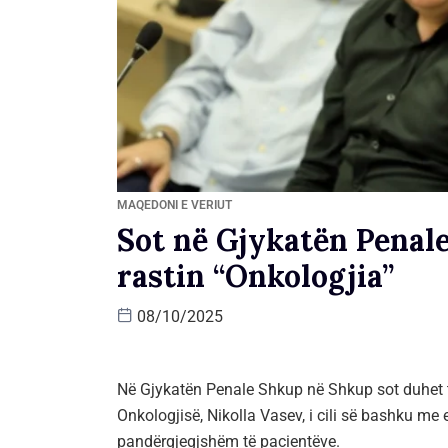
MAQEDONI E VERIUT
Sot në Gjykatën Penal
rastin “Onkologjia”
08/10/2025
Në Gjykatën Penale Shkup në Shkup sot duhet të 
Onkologjisë, Nikolla Vasev, i cili së bashku me
pandërgjegjshëm të pacientëve.