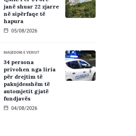
janë shuar 22 zjarre
në sipërfaqe të
hapura
05/08/2026
MAQEDONI E VERIUT
34 persona
privohen nga liria
për drejtim të
pakujdesshëm të
automjetit gjatë
fundjavës
04/08/2026