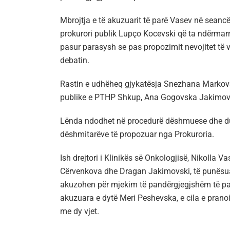
Mbrojtja e të akuzuarit të parë Vasev në seancë
prokurori publik Lupço Kocevski që ta ndërmarrë
pasur parasysh se pas propozimit nevojitet të v
debatin.
Rastin e udhëheq gjykatësja Snezhana Markovsk
publike e PTHP Shkup, Ana Gogovska Jakimov
Lënda ndodhet në procedurë dëshmuese dhe duh
dëshmitarëve të propozuar nga Prokuroria.
Ish drejtori i Klinikës së Onkologjisë, Nikoll
Cërvenkova dhe Dragan Jakimovski, të punësuar
akuzohen për mjekim të pandërgjegjshëm të paci
akuzuara e dytë Meri Peshevska, e cila e pranoi
me dy vjet.