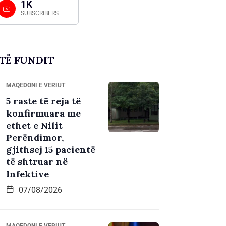
1K
SUBSCRIBERS
TË FUNDIT
MAQEDONI E VERIUT
5 raste të reja të
konfirmuara me
ethet e Nilit
Perëndimor,
gjithsej 15 pacientë
të shtruar në
Infektive
07/08/2026
MAQEDONI E VERIUT