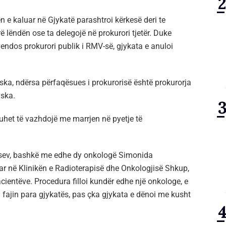
n e kaluar në Gjykatë parashtroi kërkesë deri te
 lëndën ose ta delegojë në prokurori tjetër. Duke
endos prokurori publik i RMV-së, gjykata e anuloi
a, ndërsa përfaqësues i prokurorisë është prokurorja
ska.
et të vazhdojë me marrjen në pyetje të
a Vasev, bashkë me edhe dy onkologë Simonida
 në Klinikën e Radioterapisë dhe Onkologjisë Shkup,
entëve. Procedura filloi kundër edhe një onkologe, e
 fajin para gjykatës, pas çka gjykata e dënoi me kusht