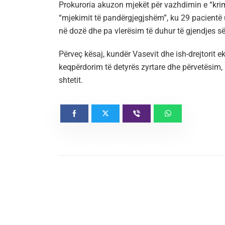
Prokuroria akuzon mjekët për vazhdimin e “krim
“mjekimit të pandërgjegjshëm”, ku 29 pacientë
në dozë dhe pa vlerësim të duhur të gjendjes së
Përveç kësaj, kundër Vasevit dhe ish-drejtorit ek
keqpërdorim të detyrës zyrtare dhe përvetësim,
shtetit.