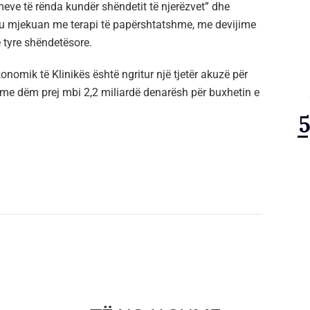
eve të rënda kundër shëndetit të njerëzvet” dhe
 u mjekuan me terapi të papërshtatshme, me devijime
 tyre shëndetësore.
onomik të Klinikës është ngritur një tjetër akuzë për
 me dëm prej mbi 2,2 miliardë denarësh për buxhetin e