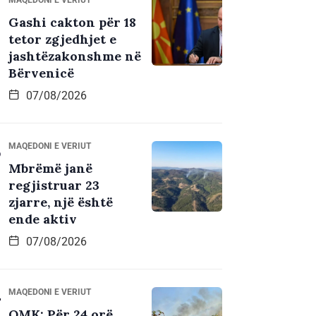
Gashi cakton për 18
tetor zgjedhjet e
jashtëzakonshme në
Bërvenicë
07/08/2026
MAQEDONI E VERIUT
Mbrëmë janë
regjistruar 23
zjarre, një është
ende aktiv
07/08/2026
MAQEDONI E VERIUT
QMK: Për 24 orë