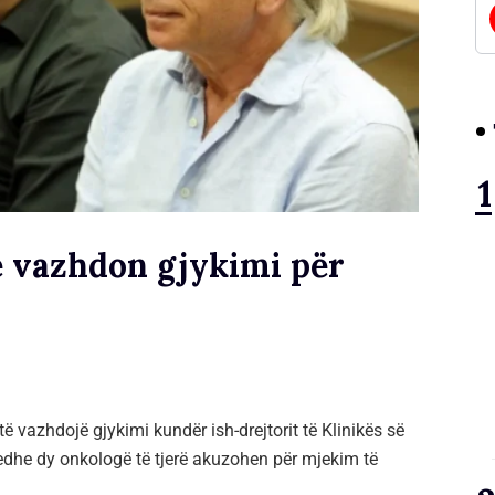
e vazhdon gjykimi për
vazhdojë gjykimi kundër ish-drejtorit të Klinikës së
 edhe dy onkologë të tjerë akuzohen për mjekim të