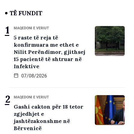
TË FUNDIT
MAQEDONI E VERIUT
5 raste të reja të
konfirmuara me ethet e
Nilit Perëndimor, gjithsej
15 pacientë të shtruar në
Infektive
07/08/2026
MAQEDONI E VERIUT
Gashi cakton për 18 tetor
zgjedhjet e
jashtëzakonshme në
Bërvenicë