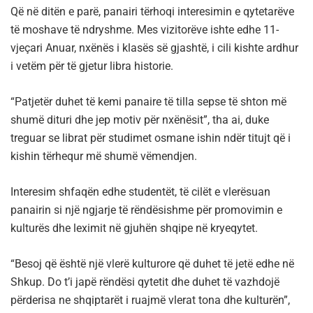
Që në ditën e parë, panairi tërhoqi interesimin e qytetarëve
të moshave të ndryshme. Mes vizitorëve ishte edhe 11-
vjeçari Anuar, nxënës i klasës së gjashtë, i cili kishte ardhur
i vetëm për të gjetur libra historie.
“Patjetër duhet të kemi panaire të tilla sepse të shton më
shumë dituri dhe jep motiv për nxënësit”, tha ai, duke
treguar se librat për studimet osmane ishin ndër titujt që i
kishin tërhequr më shumë vëmendjen.
Interesim shfaqën edhe studentët, të cilët e vlerësuan
panairin si një ngjarje të rëndësishme për promovimin e
kulturës dhe leximit në gjuhën shqipe në kryeqytet.
“Besoj që është një vlerë kulturore që duhet të jetë edhe në
Shkup. Do t’i japë rëndësi qytetit dhe duhet të vazhdojë
përderisa ne shqiptarët i ruajmë vlerat tona dhe kulturën”,