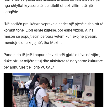
nga shtyllat kryesore të identitetit dhe zhvillimit të një
shoqërie.
“Në secilën prej këtyre veprave gjendet një pjesë e shpirtit të
kombit tonë. Libri është kujtesë, por edhe vizion. Ai na
mëson se popujt ecin përpara vetëm kur lexojnë, pyesin,
mendojnë dhe krijojnë”, tha Mexhiti.
Panairi do të jetë i hapur për vizitorët gjatë ditëve në vijim,
duke ofruar mijëra tituj dhe aktivitete të ndryshme kulturore
për adhuruesit e librit/VOXAL/