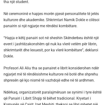
tha një student.
Në ceremoninë e hapjes morën pjesë personalitete të jetës
kulturore dhe akademike. Shkrimtari Namik Dokle e cilësoi
panairin si një ngjarje me rëndësi kombëtare.
“Hapja e këtij panairi sot në sheshin Skënderbeu është një
event i jashtëzakonshëm që nuk ka vlerë vetëm për librin,
shkrimtarët dhe lexuesit, por ka vlerë kombëtare”, deklaroi
Dokle.
Profesori Ali Aliu tha se panairet e librit konsiderohen ndër
ngjarjet më të rëndësishme kulturore në botë dhe shprehu
shpresën që kjo nismë të vazhdojë edhe në të ardhmen.
Ndërkaq, organizatorët paralajmëruan se synimi i tyre është
që Panairi i Librit Shqip të bëhet tradicional. Kryetari i
Komunës së Çairit, Izet Mexhiti, theksoi se libri mbetet një