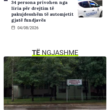
34 persona privohen nga
liria për drejtim të
pakujdesshëm të automjetit
gjatë fundjavës
04/08/2026
TË
NGJASHME