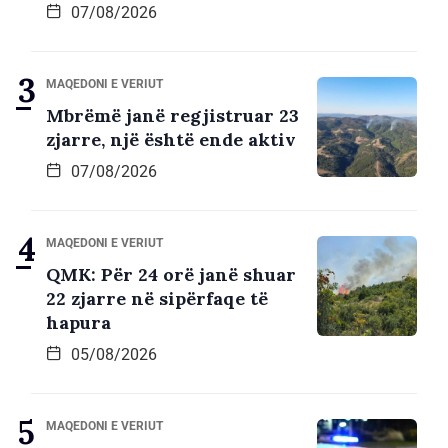
07/08/2026
MAQEDONI E VERIUT
Mbrëmë janë regjistruar 23
zjarre, një është ende aktiv
07/08/2026
MAQEDONI E VERIUT
QMK: Për 24 orë janë shuar
22 zjarre në sipërfaqe të
hapura
05/08/2026
MAQEDONI E VERIUT