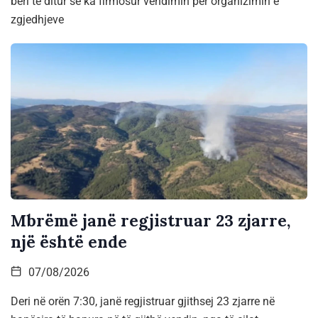
bëri të ditur se ka firmosur vendimin për organizimin e
zgjedhjeve
Mbrëmë janë regjistruar 23 zjarre,
një është ende
07/08/2026
Deri në orën 7:30, janë regjistruar gjithsej 23 zjarre në