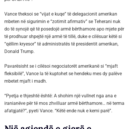
Vance theksoi se “vijat e kuqe” të delegacionit amerikan
mbeten në sigurimin e “zotimit afirmativ” se Teherani nuk
do të synojë që të posedojë armë bërthamore apo mjete për
të prodhuar shpejtë një armë të tillë, duke e cilësuar këtë si
“qëllim kryesor” të administratës të presidentit amerikan,
Donald Trump.
Pavarësisht se i cilësoi negociatorët amerikanë si “mjaft
fleksibilë”, Vance la të kuptohet se hendeku mes dy palëve
mbetet mjaft i madh.
“Pyetja e thjeshtë është: A shohim një vullnet nga ana e
iranianëve për të mos zhvilluar armë bërthamore… në terma
afatgjatë?”, pyeti Vance. “Këtë ende nuk e kemi parë”.
Një agjendë e gjerë e