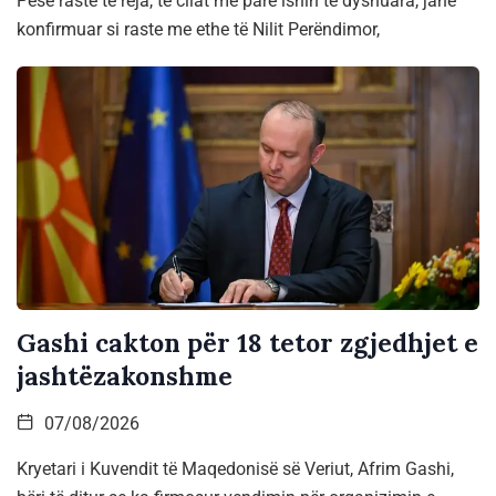
Pesë raste të reja, të cilat më parë ishin të dyshuara, janë
konfirmuar si raste me ethe të Nilit Perëndimor,
Gashi cakton për 18 tetor zgjedhjet e
jashtëzakonshme
07/08/2026
Kryetari i Kuvendit të Maqedonisë së Veriut, Afrim Gashi,