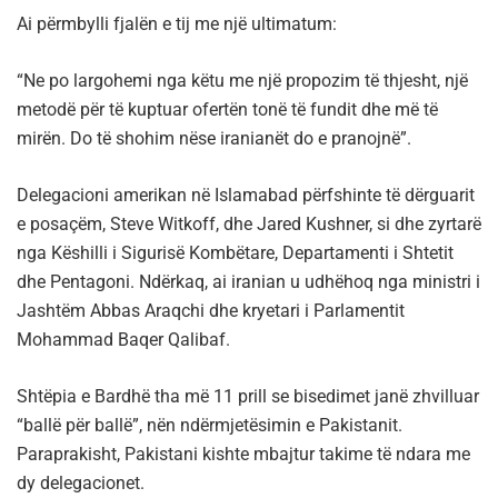
Ai përmbylli fjalën e tij me një ultimatum:
“Ne po largohemi nga këtu me një propozim të thjesht, një
metodë për të kuptuar ofertën tonë të fundit dhe më të
mirën. Do të shohim nëse iranianët do e pranojnë”.
Delegacioni amerikan në Islamabad përfshinte të dërguarit
e posaçëm, Steve Witkoff, dhe Jared Kushner, si dhe zyrtarë
nga Këshilli i Sigurisë Kombëtare, Departamenti i Shtetit
dhe Pentagoni. Ndërkaq, ai iranian u udhëhoq nga ministri i
Jashtëm Abbas Araqchi dhe kryetari i Parlamentit
Mohammad Baqer Qalibaf.
Shtëpia e Bardhë tha më 11 prill se bisedimet janë zhvilluar
“ballë për ballë”, nën ndërmjetësimin e Pakistanit.
Paraprakisht, Pakistani kishte mbajtur takime të ndara me
dy delegacionet.