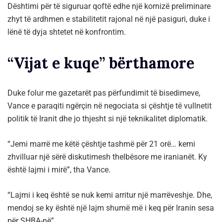
Dështimi për të siguruar qoftë edhe një kornizë preliminare
zhyt të ardhmen e stabilitetit rajonal në një pasiguri, duke i
lënë të dyja shtetet në konfrontim.
“Vijat e kuqe” bërthamore
Duke folur me gazetarët pas përfundimit të bisedimeve,
Vance e paraqiti ngërçin në negociata si çështje të vullnetit
politik të Iranit dhe jo thjesht si një teknikalitet diplomatik.
“Jemi marrë me këtë çështje tashmë për 21 orë… kemi
zhvilluar një sërë diskutimesh thelbësore me iranianët. Ky
është lajmi i mirë”, tha Vance.
“Lajmi i keq është se nuk kemi arritur një marrëveshje. Dhe,
mendoj se ky është një lajm shumë më i keq për Iranin sesa
për SHBA-në”.