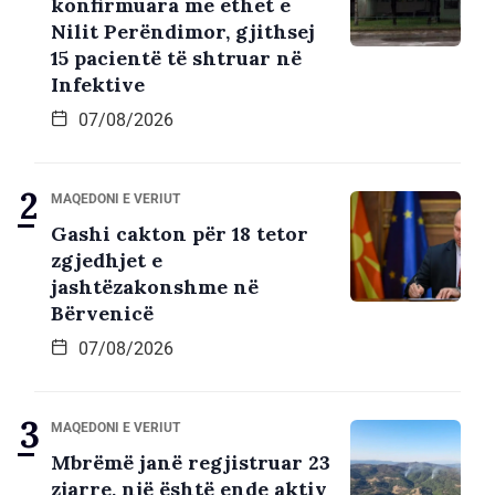
konfirmuara me ethet e
Nilit Perëndimor, gjithsej
15 pacientë të shtruar në
Infektive
07/08/2026
MAQEDONI E VERIUT
Gashi cakton për 18 tetor
zgjedhjet e
jashtëzakonshme në
Bërvenicë
07/08/2026
MAQEDONI E VERIUT
Mbrëmë janë regjistruar 23
zjarre, një është ende aktiv