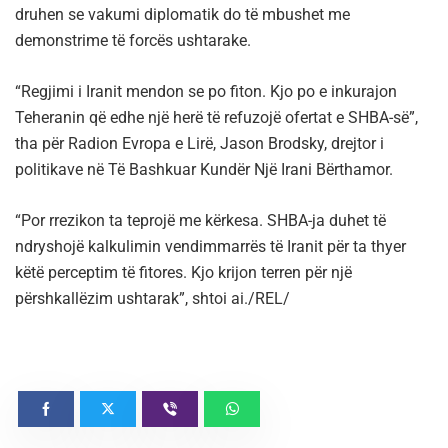
druhen se vakumi diplomatik do të mbushet me
demonstrime të forcës ushtarake.
“Regjimi i Iranit mendon se po fiton. Kjo po e inkurajon
Teheranin që edhe një herë të refuzojë ofertat e SHBA-së”,
tha për Radion Evropa e Lirë, Jason Brodsky, drejtor i
politikave në Të Bashkuar Kundër Një Irani Bërthamor.
“Por rrezikon ta teprojë me kërkesa. SHBA-ja duhet të
ndryshojë kalkulimin vendimmarrës të Iranit për ta thyer
këtë perceptim të fitores. Kjo krijon terren për një
përshkallëzim ushtarak”, shtoi ai./REL/