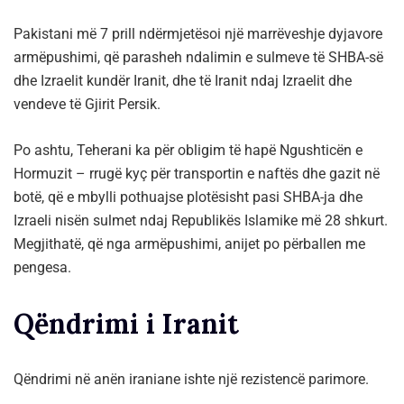
Pakistani më 7 prill ndërmjetësoi një marrëveshje dyjavore
armëpushimi, që parasheh ndalimin e sulmeve të SHBA-së
dhe Izraelit kundër Iranit, dhe të Iranit ndaj Izraelit dhe
vendeve të Gjirit Persik.
Po ashtu, Teherani ka për obligim të hapë Ngushticën e
Hormuzit – rrugë kyç për transportin e naftës dhe gazit në
botë, që e mbylli pothuajse plotësisht pasi SHBA-ja dhe
Izraeli nisën sulmet ndaj Republikës Islamike më 28 shkurt.
Megjithatë, që nga armëpushimi, anijet po përballen me
pengesa.
Qëndrimi i Iranit
Qëndrimi në anën iraniane ishte një rezistencë parimore.