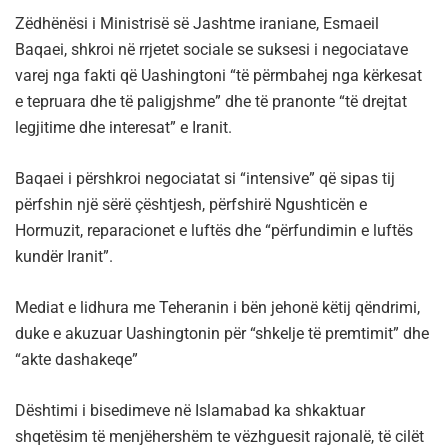
Zëdhënësi i Ministrisë së Jashtme iraniane, Esmaeil
Baqaei, shkroi në rrjetet sociale se suksesi i negociatave
varej nga fakti që Uashingtoni “të përmbahej nga kërkesat
e tepruara dhe të paligjshme” dhe të pranonte “të drejtat
legjitime dhe interesat” e Iranit.
Baqaei i përshkroi negociatat si “intensive” që sipas tij
përfshin një sërë çështjesh, përfshirë Ngushticën e
Hormuzit, reparacionet e luftës dhe “përfundimin e luftës
kundër Iranit”.
Mediat e lidhura me Teheranin i bën jehonë këtij qëndrimi,
duke e akuzuar Uashingtonin për “shkelje të premtimit” dhe
“akte dashakeqe”
Dështimi i bisedimeve në Islamabad ka shkaktuar
shqetësim të menjëhershëm te vëzhguesit rajonalë, të cilët