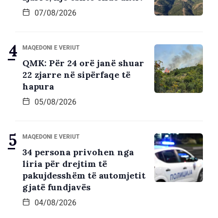
07/08/2026
MAQEDONI E VERIUT
QMK: Për 24 orë janë shuar
22 zjarre në sipërfaqe të
hapura
05/08/2026
MAQEDONI E VERIUT
34 persona privohen nga
liria për drejtim të
pakujdesshëm të automjetit
gjatë fundjavës
04/08/2026