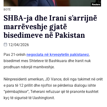
BOTË
SHBA-ja dhe Irani s’arrijnë
marrëveshje gjatë
bisedimeve në Pakistan
12/04/2026
Pas 21-orësh
negociata në kryeqytetin pakistanez
,
bisedimet mes Shteteve të Bashkuara dhe Iranit nuk
prodhuan ndonjë marrëveshje.
Nënpresidenti amerikan, JD Vance, doli nga takimet në orët
e para të 12 prillit dhe njoftoi se përderisa dialogu ishte
“përmbajtësor”, Teherani refuzuar që të pranonte kushtet
kyç të sigurisë të Uashingtonit.