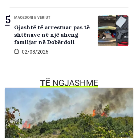
MAQEDONI E VERIUT
Gjashtë të arrestuar pas të
shtënave në një aheng
familjar në Dobërdoll
02/08/2026
TË
NGJASHME