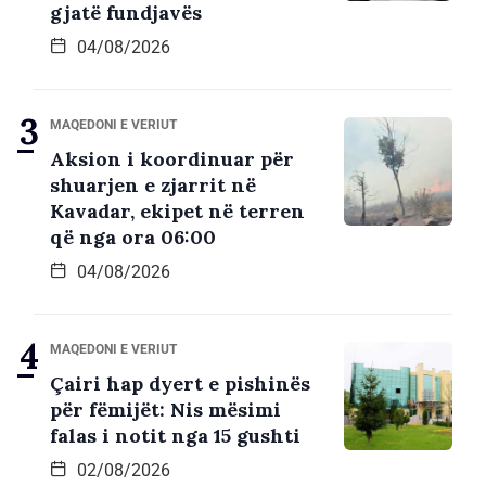
gjatë fundjavës
04/08/2026
MAQEDONI E VERIUT
Aksion i koordinuar për
shuarjen e zjarrit në
Kavadar, ekipet në terren
që nga ora 06:00
04/08/2026
MAQEDONI E VERIUT
Çairi hap dyert e pishinës
për fëmijët: Nis mësimi
falas i notit nga 15 gushti
02/08/2026