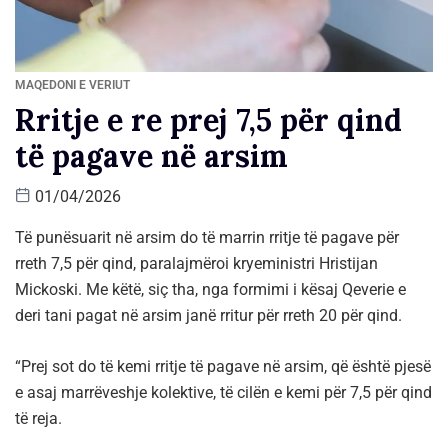
MAQEDONI E VERIUT
Rritje e re prej 7,5 për qind
të pagave në arsim
01/04/2026
Të punësuarit në arsim do të marrin rritje të pagave për
rreth 7,5 për qind, paralajmëroi kryeministri Hristijan
Mickoski. Me këtë, siç tha, nga formimi i kësaj Qeverie e
deri tani pagat në arsim janë rritur për rreth 20 për qind.
“Prej sot do të kemi rritje të pagave në arsim, që është pjesë
e asaj marrëveshje kolektive, të cilën e kemi për 7,5 për qind
të reja.