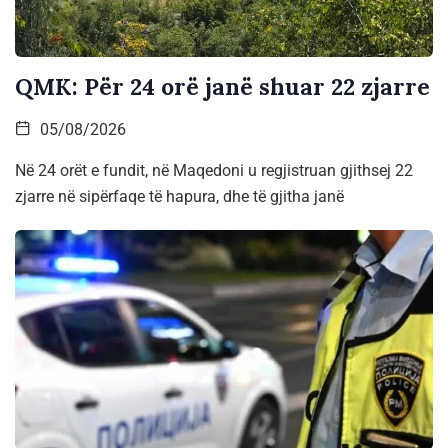
QMK: Për 24 orë janë shuar 22 zjarre
05/08/2026
Në 24 orët e fundit, në Maqedoni u regjistruan gjithsej 22
zjarre në sipërfaqe të hapura, dhe të gjitha janë