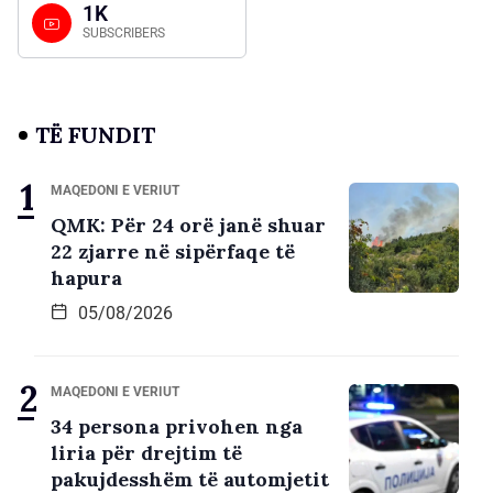
1K
SUBSCRIBERS
TË FUNDIT
MAQEDONI E VERIUT
QMK: Për 24 orë janë shuar
22 zjarre në sipërfaqe të
hapura
05/08/2026
MAQEDONI E VERIUT
34 persona privohen nga
liria për drejtim të
pakujdesshëm të automjetit