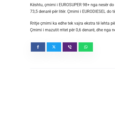
Kështu, çmimi i EUROSUPER 98+ nga nesër do t
73,5 denarë për litër. Çmimi i EURODIESEL do të 
Rritje çmimi ka edhe tek vajra ekstra të lehta p
Çmimi i mazutit rritet për 0,6 denarë, dhe nga n