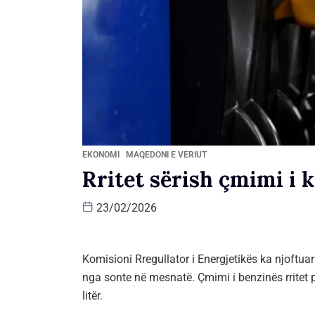
EKONOMI
MAQEDONI E VERIUT
Rritet sërish çmimi i 
23/02/2026
Komisioni Rregullator i Energjetikës ka njoftuar 
nga sonte në mesnatë. Çmimi i benzinës rritet p
litër.