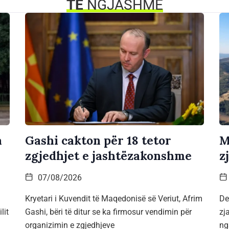
TË
NGJASHME
a
Gashi cakton për 18 tetor
M
zgjedhjet e jashtëzakonshme
z
07/08/2026
Kryetari i Kuvendit të Maqedonisë së Veriut, Afrim
De
lit
Gashi, bëri të ditur se ka firmosur vendimin për
zj
organizimin e zgjedhjeve
ng