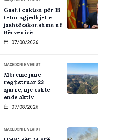
Gashi cakton për 18
tetor zgjedhjet e
jashtëzakonshme në
Bërvenicë
07/08/2026
MAQEDONI E VERIUT
Mbrëmë janë
regjistruar 23
zjarre, një është
ende aktiv
07/08/2026
MAQEDONI E VERIUT
QMK: Për 24 orë