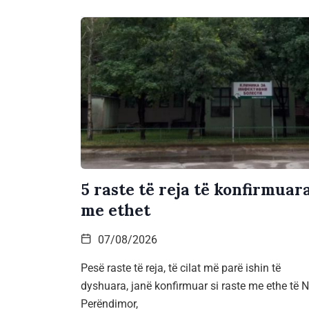
5 raste të reja të konfirmuar
me ethet
07/08/2026
Pesë raste të reja, të cilat më parë ishin të
dyshuara, janë konfirmuar si raste me ethe të Ni
Perëndimor,