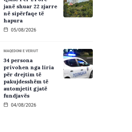
janë shuar 22 zjarre
në sipërfaqe të
hapura
05/08/2026
MAQEDONI E VERIUT
34 persona
privohen nga liria
për drejtim të
pakujdesshëm të
automjetit gjatë
fundjavës
04/08/2026