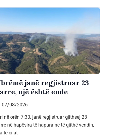
brëmë janë regjistruar 23
jarre, një është ende
07/08/2026
ri në orën 7:30, janë regjistruar gjithsej 23
arre në hapësira të hapura në të gjithë vendin,
a të cilat