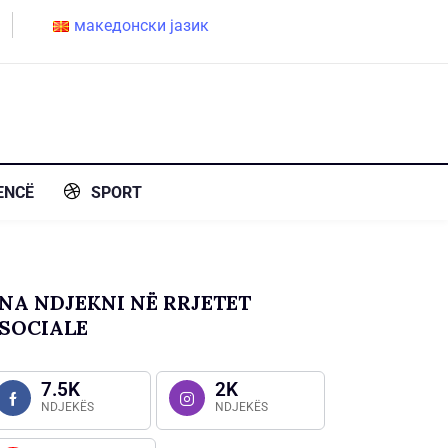
македонски јазик
ENCË
SPORT
NA NDJEKNI NË RRJETET
SOCIALE
7.5K
2K
NDJEKËS
NDJEKËS