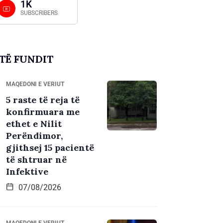
1K
SUBSCRIBERS
TË FUNDIT
MAQEDONI E VERIUT
5 raste të reja të
konfirmuara me
ethet e Nilit
Perëndimor,
gjithsej 15 pacientë
të shtruar në
Infektive
07/08/2026
MAQEDONI E VERIUT