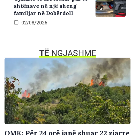
shtënave në një aheng
familjar në Dobërdoll
02/08/2026
TË
NGJASHME
QMK: Për 24 orë janë shuar 22 zjarre