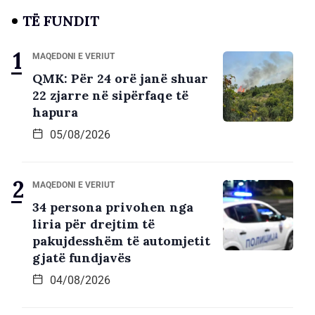
TË FUNDIT
MAQEDONI E VERIUT
QMK: Për 24 orë janë shuar
22 zjarre në sipërfaqe të
hapura
05/08/2026
MAQEDONI E VERIUT
34 persona privohen nga
liria për drejtim të
pakujdesshëm të automjetit
gjatë fundjavës
04/08/2026