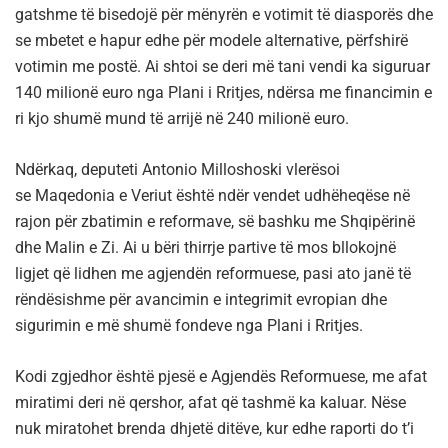
gatshme të bisedojë për mënyrën e votimit të diasporës dhe
se mbetet e hapur edhe për modele alternative, përfshirë
votimin me postë. Ai shtoi se deri më tani vendi ka siguruar
140 milionë euro nga Plani i Rritjes, ndërsa me financimin e
ri kjo shumë mund të arrijë në 240 milionë euro.
Ndërkaq, deputeti Antonio Milloshoski vlerësoi
se Maqedonia e Veriut është ndër vendet udhëheqëse në
rajon për zbatimin e reformave, së bashku me Shqipërinë
dhe Malin e Zi. Ai u bëri thirrje partive të mos bllokojnë
ligjet që lidhen me agjendën reformuese, pasi ato janë të
rëndësishme për avancimin e integrimit evropian dhe
sigurimin e më shumë fondeve nga Plani i Rritjes.
Kodi zgjedhor është pjesë e Agjendës Reformuese, me afat
miratimi deri në qershor, afat që tashmë ka kaluar. Nëse
nuk miratohet brenda dhjetë ditëve, kur edhe raporti do t’i