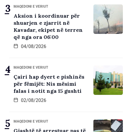
MAQEDONI E VERIUT
Aksion i koordinuar për
shuarjen e zjarrit në
Kavadar, ekipet në terren
që nga ora 06:00
04/08/2026
MAQEDONI E VERIUT
Çairi hap dyert e pishinës
për fëmijët: Nis mësimi
falas i notit nga 15 gushti
02/08/2026
MAQEDONI E VERIUT
Gjashtë të arrestuar pas të