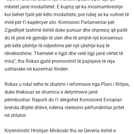
mbetet janë modalitetet. E kuptoj që ka mosmarrëveshje
kur bëhet fjalë për këto modalitete, por ndiej se ka vullnet të
mirë për t’i kapërcyer ato. Komisioni Parlamentar për
Zgjedhjet tashmë është duke punuar dhe shpresoj që palët
do të jenë në gjendje të ulen dhe të arrijnë një konsensus
për këtë çështje të ndjeshme për një çështje kaq të
rëndësishme. Themelet e ligjit dhe vetë ligji janë vërtet të
mira”, tha Rokas gjatë promovimit të pajisjeve të reja
ushtarake në kazermat Ilinden.
Rokas u ndal edhe te zbatimi i reformave nga Plani i Rritjes,
duke theksuar se shumica e detyrimeve janë
përmbushur. Raporti do t’i dërgohet Komisionit Evropian
brenda dhjetë ditëve, ndërsa vlerësimi përfundimtar pritet
në shtator.
Kryeministri Hristijan Mickoski tha se Qeveria është e