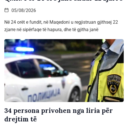
05/08/2026
Në 24 orët e fundit, në Maqedoni u regjistruan gjithsej 22
zjarre në sipërfaqe të hapura, dhe të gjitha janë
34 persona privohen nga liria për
drejtim të