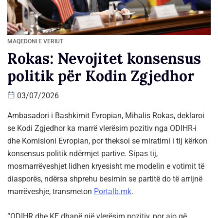
MAQEDONI E VERIUT
Rokas: Nevojitet konsensus
politik për Kodin Zgjedhor
03/07/2026
Ambasadori i Bashkimit Evropian, Mihalis Rokas, deklaroi
se Kodi Zgjedhor ka marrë vlerësim pozitiv nga ODIHR-i
dhe Komisioni Evropian, por theksoi se miratimi i tij kërkon
konsensus politik ndërmjet partive. Sipas tij,
mosmarrëveshjet lidhen kryesisht me modelin e votimit të
diasporës, ndërsa shprehu besimin se partitë do të arrijnë
marrëveshje, transmeton
Portalb.mk
.
“ODIHR dhe KE dhanë një vlerësim pozitiv, por ajo që