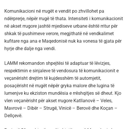
Komunikacioni në rrugët e vendit po zhvillohet pa
ndërprerje, nëpër rrugë të thata. Intensiteti i komunikacionit
në akset rrugore jashtë mjediseve urbane është rritur për
shkak të pushimeve verore, megjithatë në vendkalimet
kufitare nga ana e Maqedonisë nuk ka vonesa të gjata për
hyrje dhe dalje nga vendi.
LAMM rekomandon shpejtësi të adaptuar të lëvizjes,
respektimin e sinjaleve të vendosura të komunikacionit e
veçanërisht drejtim të kujdesshëm të automjetit,
posaçërisht në rrugët nëpër gryka malore dhe lugina të
lumenjve ku ekziston mundësia e rrëshqitjes së dheut. Kjo
vlen veçanërisht për akset rrugore Katllanovë – Veles,
Mavrovë – Dibër – Strugë, Vinicë – Berovë dhe Koçan –
Dellçevë.