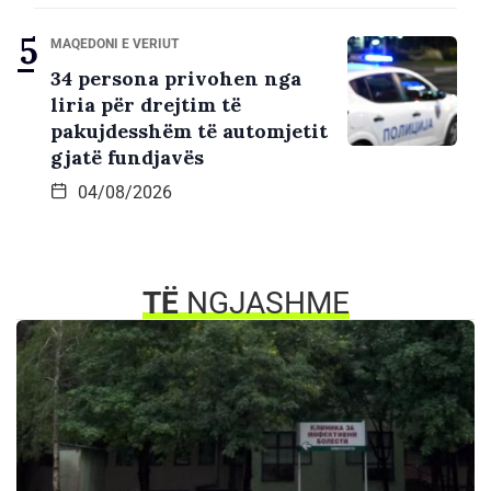
MAQEDONI E VERIUT
34 persona privohen nga
liria për drejtim të
pakujdesshëm të automjetit
gjatë fundjavës
04/08/2026
TË
NGJASHME