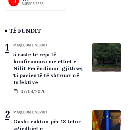
SUBSCRIBERS
TË FUNDIT
MAQEDONI E VERIUT
5 raste të reja të
konfirmuara me ethet e
Nilit Perëndimor, gjithsej
15 pacientë të shtruar në
Infektive
07/08/2026
MAQEDONI E VERIUT
Gashi cakton për 18 tetor
zgjedhjet e