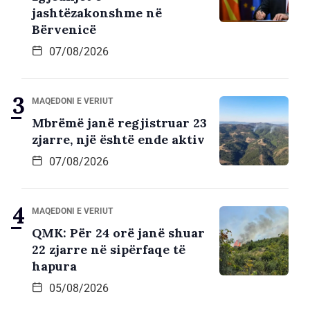
jashtëzakonshme në
Bërvenicë
07/08/2026
MAQEDONI E VERIUT
Mbrëmë janë regjistruar 23
zjarre, një është ende aktiv
07/08/2026
MAQEDONI E VERIUT
QMK: Për 24 orë janë shuar
22 zjarre në sipërfaqe të
hapura
05/08/2026