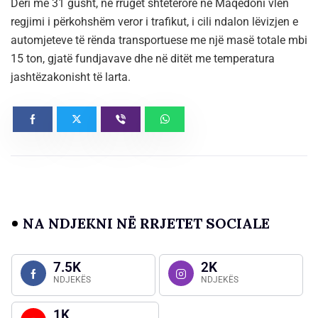
Deri më 31 gusht, në rrugët shtetërore në Maqedoni vlen
regjimi i përkohshëm veror i trafikut, i cili ndalon lëvizjen e
automjeteve të rënda transportuese me një masë totale mbi
15 ton, gjatë fundjavave dhe në ditët me temperatura
jashtëzakonisht të larta.
NA NDJEKNI NË RRJETET SOCIALE
7.5K
2K
NDJEKËS
NDJEKËS
1K