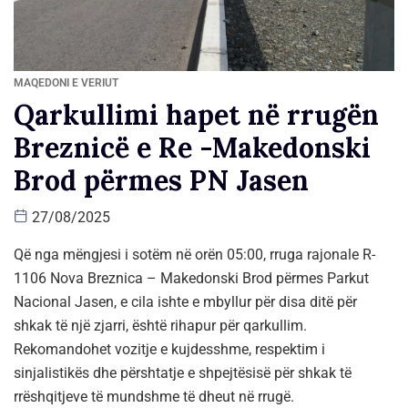
MAQEDONI E VERIUT
Qarkullimi hapet në rrugën
Breznicë e Re -Makedonski
Brod përmes PN Jasen
27/08/2025
Që nga mëngjesi i sotëm në orën 05:00, rruga rajonale R-
1106 Nova Breznica – Makedonski Brod përmes Parkut
Nacional Jasen, e cila ishte e mbyllur për disa ditë për
shkak të një zjarri, është rihapur për qarkullim.
Rekomandohet vozitje e kujdesshme, respektim i
sinjalistikës dhe përshtatje e shpejtësisë për shkak të
rrëshqitjeve të mundshme të dheut në rrugë.