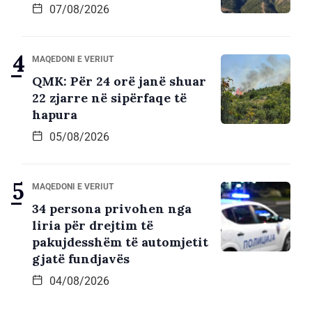
07/08/2026
MAQEDONI E VERIUT
QMK: Për 24 orë janë shuar
22 zjarre në sipërfaqe të
hapura
05/08/2026
MAQEDONI E VERIUT
34 persona privohen nga
liria për drejtim të
pakujdesshëm të automjetit
gjatë fundjavës
04/08/2026