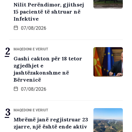
Nilit Perëndimor, gjithsej
15 pacientë të shtruar në
Infektive
07/08/2026
MAQEDONI E VERIUT
Gashi cakton për 18 tetor
zgjedhjet e
jashtëzakonshme në
Bërvenicë
07/08/2026
MAQEDONI E VERIUT
Mbrëmë janë regjistruar 23
zjarre, një është ende aktiv