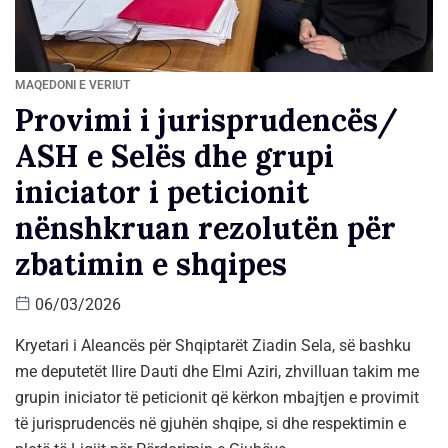
MAQEDONI E VERIUT
Provimi i jurisprudencës/
ASH e Selës dhe grupi
iniciator i peticionit
nënshkruan rezolutën për
zbatimin e shqipes
06/03/2026
Kryetari i Aleancës për Shqiptarët Ziadin Sela, së bashku
me deputetët Ilire Dauti dhe Elmi Aziri,
zhvilluan takim me
grupin iniciator të peticionit që kërkon mbajtjen e provimit
të jurisprudencës në gjuhën shqipe, si dhe respektimin e