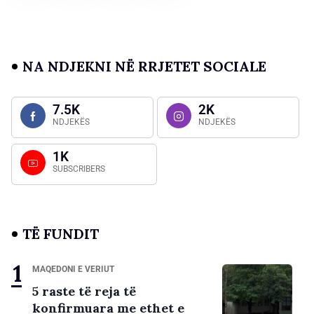
NA NDJEKNI NË RRJETET SOCIALE
7.5K
2K
NDJEKËS
NDJEKËS
1K
SUBSCRIBERS
TË FUNDIT
MAQEDONI E VERIUT
5 raste të reja të
konfirmuara me ethet e