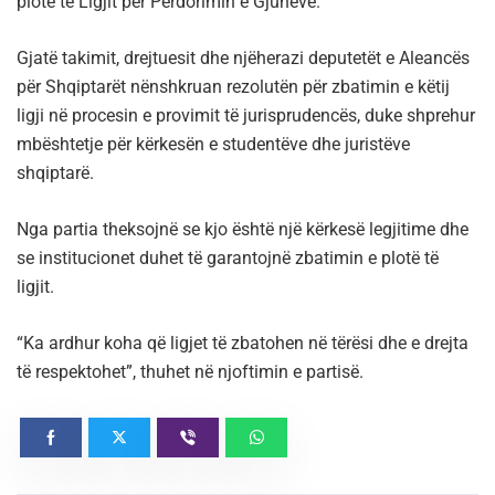
plotë të Ligjit për Përdorimin e Gjuhëve.
Gjatë takimit, drejtuesit dhe njëherazi deputetët e Aleancës
për Shqiptarët nënshkruan rezolutën për zbatimin e këtij
ligji në procesin e provimit të jurisprudencës, duke shprehur
mbështetje për kërkesën e studentëve dhe juristëve
shqiptarë.
Nga partia theksojnë se kjo është një kërkesë legjitime dhe
se institucionet duhet të garantojnë zbatimin e plotë të
ligjit.
“Ka ardhur koha që ligjet të zbatohen në tërësi dhe e drejta
të respektohet”, thuhet në njoftimin e partisë.