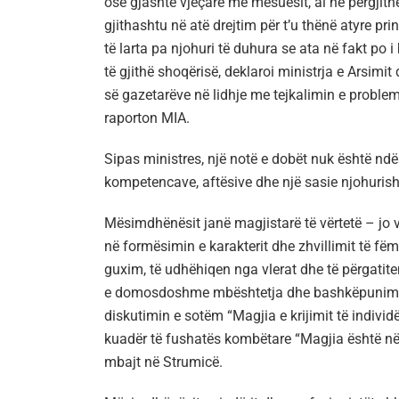
ose gjashtë vjeçare me mësuesit, ai në përgjith
gjithashtu në atë drejtim për t’u thënë atyre pr
të larta pa njohuri të duhura se ata në fakt po 
të gjithë shoqërisë, deklaroi ministrja e Arsimi
së gazetarëve në lidhje me tejkalimin e problemi
raporton MIA.
Sipas ministres, një notë e dobët nuk është ndës
kompetencave, aftësive dhe një sasie njohurish
Mësimdhënësit janë magjistarë të vërtetë – jo ve
në formësimin e karakterit dhe zhvillimit të fëm
guxim, të udhëhiqen nga vlerat dhe të përgatiten
e domosdoshme mbështetja dhe bashkëpunimi m
diskutimin e sotëm “Magjia e krijimit të indiv
kuadër të fushatës kombëtare “Magjia është në d
mbajt në Strumicë.