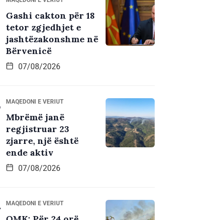
Gashi cakton për 18
tetor zgjedhjet e
jashtëzakonshme në
Bërvenicë
07/08/2026
MAQEDONI E VERIUT
Mbrëmë janë
regjistruar 23
zjarre, një është
ende aktiv
07/08/2026
MAQEDONI E VERIUT
QMK: Për 24 orë