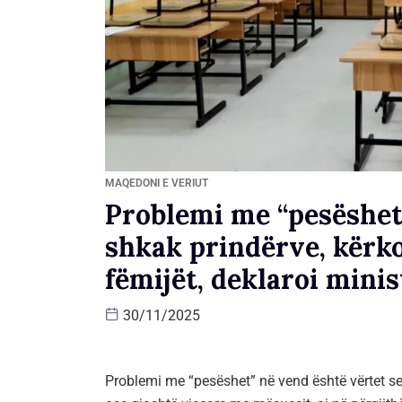
MAQEDONI E VERIUT
Problemi me “pesëshet”
shkak prindërve, kërko
fëmijët, deklaroi mini
30/11/2025
Problemi me “pesëshet” në vend është vërtet s