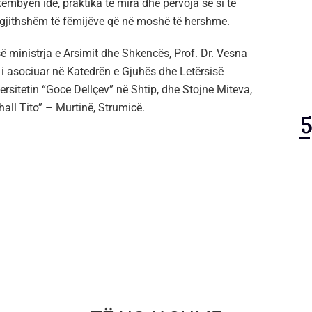
ëmbyen ide, praktika të mira dhe përvoja se si të
përgjithshëm të fëmijëve që në moshë të hershme.
ë ministrja e Arsimit dhe Shkencës, Prof. Dr. Vesna
i asociuar në Katedrën e Gjuhës dhe Letërsisë
rsitetin “Goce Dellçev” në Shtip, dhe Stojne Miteva,
all Tito” – Murtinë, Strumicë.