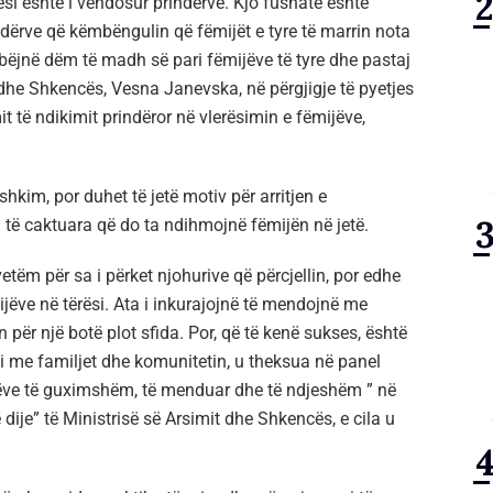
ësi është i vendosur prindërve. Kjo fushatë është
indërve që këmbëngulin që fëmijët e tyre të marrin nota
i bëjnë dëm të madh së pari fëmijëve të tyre dhe pastaj
t dhe Shkencës, Vesna Janevska, në përgjigje të pyetjes
t të ndikimit prindëror në vlerësimin e fëmijëve,
hkim, por duhet të jetë motiv për arritjen e
 të caktuara që do ta ndihmojnë fëmijën në jetë.
tëm për sa i përket njohurive që përcjellin, por edhe
ijëve në tërësi. Ata i inkurajojnë të mendojnë me
 për një botë plot sfida. Por, që të kenë sukses, është
e familjet dhe komunitetin, u theksua në panel
idëve të guximshëm, të menduar dhe të ndjeshëm ” në
ije” të Ministrisë së Arsimit dhe Shkencës, e cila u