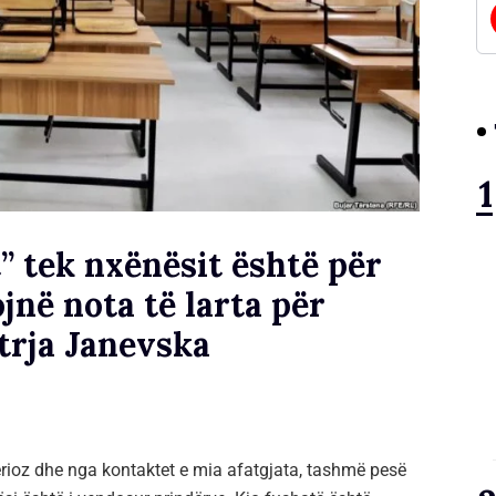
 tek nxënësit është për
jnë nota të larta për
strja Janevska
erioz dhe nga kontaktet e mia afatgjata, tashmë pesë