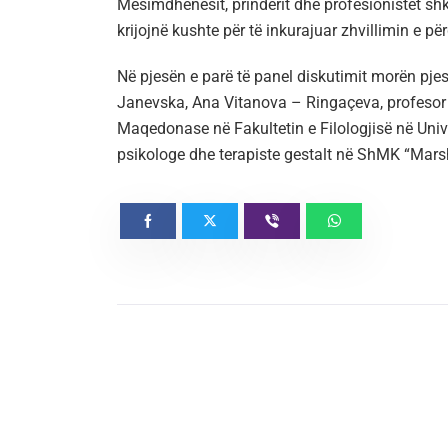
Mësimdhënësit, prindërit dhe profesionistët shk
krijojnë kushte për të inkurajuar zhvillimin e 
Në pjesën e parë të panel diskutimit morën pjes
Janevska, Ana Vitanova – Ringaçeva, profesor 
Maqedonase në Fakultetin e Filologjisë në Unive
psikologe dhe terapiste gestalt në ShMK “Marsh