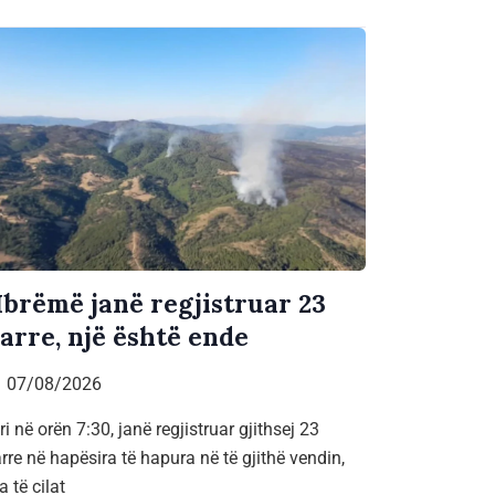
brëmë janë regjistruar 23
jarre, një është ende
07/08/2026
ri në orën 7:30, janë regjistruar gjithsej 23
arre në hapësira të hapura në të gjithë vendin,
a të cilat