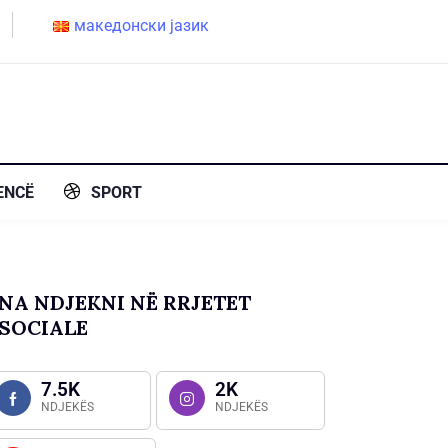
македонски јазик
ENCË
SPORT
NA NDJEKNI NË RRJETET
SOCIALE
7.5K
2K
NDJEKËS
NDJEKËS