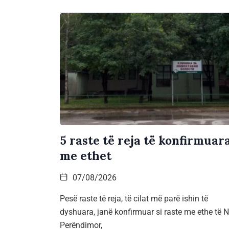
5 raste të reja të konfirmuar
me ethet
07/08/2026
Pesë raste të reja, të cilat më parë ishin të
dyshuara, janë konfirmuar si raste me ethe të Ni
Perëndimor,