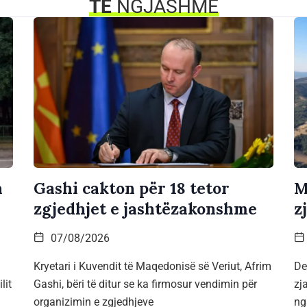
TË
NGJASHME
a
Gashi cakton për 18 tetor
M
zgjedhjet e jashtëzakonshme
z
07/08/2026
Kryetari i Kuvendit të Maqedonisë së Veriut, Afrim
De
lit
Gashi, bëri të ditur se ka firmosur vendimin për
zj
organizimin e zgjedhjeve
ng