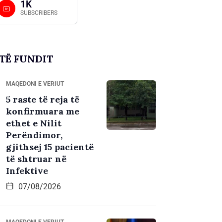
1K
SUBSCRIBERS
TË FUNDIT
MAQEDONI E VERIUT
5 raste të reja të
konfirmuara me
ethet e Nilit
Perëndimor,
gjithsej 15 pacientë
të shtruar në
Infektive
07/08/2026
MAQEDONI E VERIUT