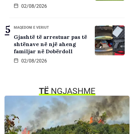
02/08/2026
MAQEDONI E VERIUT
Gjashtë të arrestuar pas të
shtënave në një aheng
familjar në Dobërdoll
02/08/2026
TË
NGJASHME