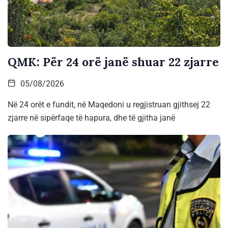
QMK: Për 24 orë janë shuar 22 zjarre
05/08/2026
Në 24 orët e fundit, në Maqedoni u regjistruan gjithsej 22
zjarre në sipërfaqe të hapura, dhe të gjitha janë