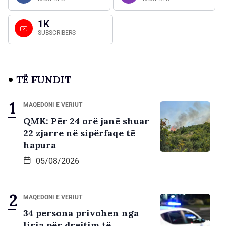
1K
SUBSCRIBERS
TË FUNDIT
MAQEDONI E VERIUT
QMK: Për 24 orë janë shuar
22 zjarre në sipërfaqe të
hapura
05/08/2026
MAQEDONI E VERIUT
34 persona privohen nga
liria për drejtim të