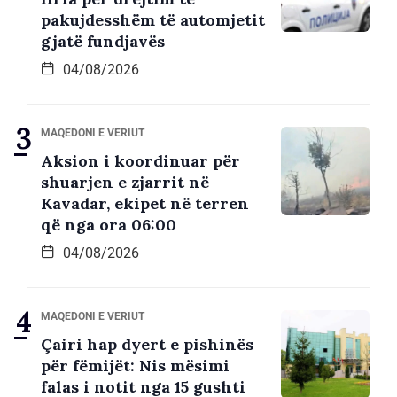
pakujdesshëm të automjetit
gjatë fundjavës
04/08/2026
MAQEDONI E VERIUT
Aksion i koordinuar për
shuarjen e zjarrit në
Kavadar, ekipet në terren
që nga ora 06:00
04/08/2026
MAQEDONI E VERIUT
Çairi hap dyert e pishinës
për fëmijët: Nis mësimi
falas i notit nga 15 gushti