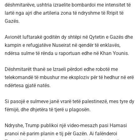
dëshmitarëve, ushtria izraelite bombardoi me intensitet të
lartë nga ajri dhe artileria zona të ndryshme të Rripit të
Gazës.
Avionët luftarakë goditën dy shtëpi në Qytetin e Gazës dhe
kampin e refugjatëve Nuseirat në qendër të enklavës,
ndërsa sulme të rënda u raportuan edhe në Khan Younis.
Dëshmitarët thanë se Izraeli përdori edhe robotë me
telekomandë të mbushur me eksploziv për të hedhur në erë
ndërtesa gjatë natës.
Si pasojë e sulmeve janë vrarë tetë palestinezë, mes tyre dy
fëmijë, dhe dhjetëra të tjerë u plagosën.
Ndryshe, Trump publikoi një video-mesazh pasi Hamasi
pranoi në parim planin e tij për Gazën. Ai falënderoi