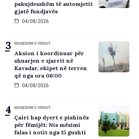
pakujdesshëm të automjetit
gjatë fundjavës
04/08/2026
MAQEDONI E VERIUT
Aksion i koordinuar për
shuarjen e zjarrit në
Kavadar, ekipet në terren
që nga ora 06:00
04/08/2026
MAQEDONI E VERIUT
Çairi hap dyert e pishinës
për fëmijët: Nis mësimi
falas i notit nga 15 gushti