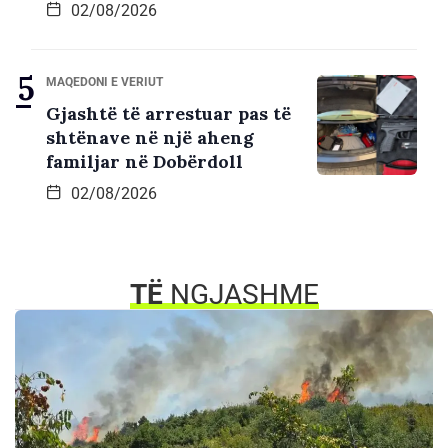
02/08/2026
MAQEDONI E VERIUT
Gjashtë të arrestuar pas të
shtënave në një aheng
familjar në Dobërdoll
02/08/2026
TË
NGJASHME