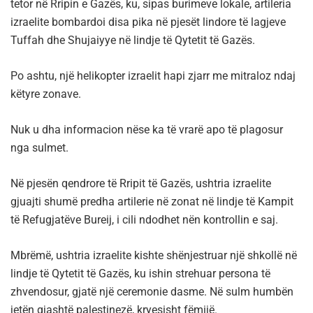
tetor në Rripin e Gazës, ku, sipas burimeve lokale, artileria
izraelite bombardoi disa pika në pjesët lindore të lagjeve
Tuffah dhe Shujaiyye në lindje të Qytetit të Gazës.
Po ashtu, një helikopter izraelit hapi zjarr me mitraloz ndaj
këtyre zonave.
Nuk u dha informacion nëse ka të vrarë apo të plagosur
nga sulmet.
Në pjesën qendrore të Rripit të Gazës, ushtria izraelite
gjuajti shumë predha artilerie në zonat në lindje të Kampit
të Refugjatëve Bureij, i cili ndodhet nën kontrollin e saj.
Mbrëmë, ushtria izraelite kishte shënjestruar një shkollë në
lindje të Qytetit të Gazës, ku ishin strehuar persona të
zhvendosur, gjatë një ceremonie dasme. Në sulm humbën
jetën gjashtë palestinezë, kryesisht fëmijë.