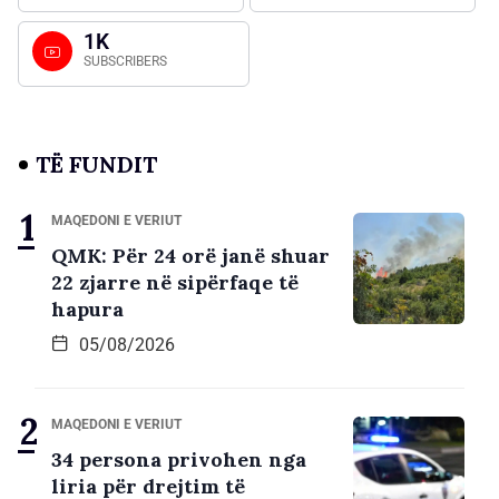
1K
SUBSCRIBERS
TË FUNDIT
MAQEDONI E VERIUT
QMK: Për 24 orë janë shuar
22 zjarre në sipërfaqe të
hapura
05/08/2026
MAQEDONI E VERIUT
34 persona privohen nga
liria për drejtim të