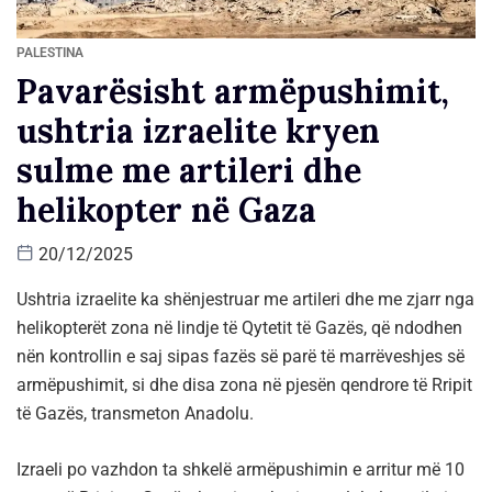
PALESTINA
Pavarësisht armëpushimit,
ushtria izraelite kryen
sulme me artileri dhe
helikopter në Gaza
20/12/2025
Ushtria izraelite ka shënjestruar me artileri dhe me zjarr nga
helikopterët zona në lindje të Qytetit të Gazës, që ndodhen
nën kontrollin e saj sipas fazës së parë të marrëveshjes së
armëpushimit, si dhe disa zona në pjesën qendrore të Rripit
të Gazës, transmeton Anadolu.
Izraeli po vazhdon ta shkelë armëpushimin e arritur më 10