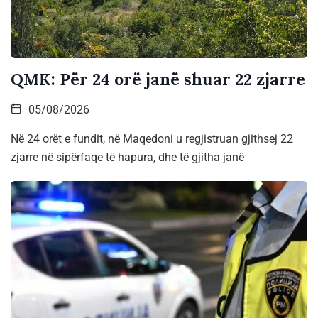
QMK: Për 24 orë janë shuar 22 zjarre
05/08/2026
Në 24 orët e fundit, në Maqedoni u regjistruan gjithsej 22
zjarre në sipërfaqe të hapura, dhe të gjitha janë